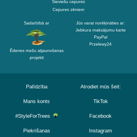
Sieviešu cepures
Cepures zēniem
Sadarbībā ar
Jūs varat norēķināties ar:
Jebkura maksājumu karte
PayPal
Przelewy24
Ēdenes mežu atjaunošanas
projekti
Palīdzība
Atrodiet mūs šeit:
Mans konts
TikTok
#StyleForTrees
Facebook
Piekrišanas
Instagram