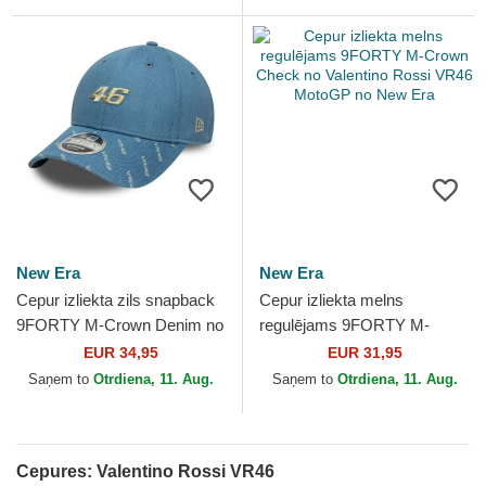
New Era
New Era
Cepur izliekta zils snapback
Cepur izliekta melns
9FORTY M-Crown Denim no
regulējams 9FORTY M-
Valentino Rossi VR46
Crown Check no Valentino
EUR 34,95
EUR 31,95
MotoGP no New Era
Rossi VR46 MotoGP no New
Saņem to
Otrdiena, 11. Aug.
Saņem to
Otrdiena, 11. Aug.
Era
Cepures: Valentino Rossi VR46