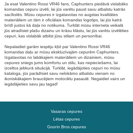
Ja esat Valentino Rossi VR46 fans, Caphunters piedāvā vislabāko
komandas cepuru izvēli, lai jūs varētu paust savu atbalstu katrās
sacīkstēs. Mūsu cepures ir izgatavotas no augstas kvalitātes
materiāliem un tām ir oficiālais komandas logotips, lai jūs katrā
brīdī justos kā daļa no notikuma. Turklāt mūsu interneta veikalā
jūs atradīsiet plašu dizainu un krāsu klāstu, lai jūs varētu izvēlēties
cepuri, kas vislabāk atbilst jūsu stilam un personībai.
Nepalaidiet garām iespēju kļūt par Valentino Rossi VR46
komandas daļu ar mūsu ekskluzīvajām cepurēm Caphunters.
Izgatavotas no labākajiem materiāliem un dizainiem, mūsu
cepures sniegs jums komfortu un stilu, kas nepieciešams, lai
izceltos jebkurā situācijā. Turklāt, iegādājoties cepuri no mūsu
kataloga, jūs parādīsiet savu nelokāmo atbalstu vienam no
ikoniskākajiem braucējiem motociklu pasaulē. Negaidiet vairs un
iegādājieties savu jau tagad!
Vasaras cepures
Lētas cepures
Goorin Bros cepures