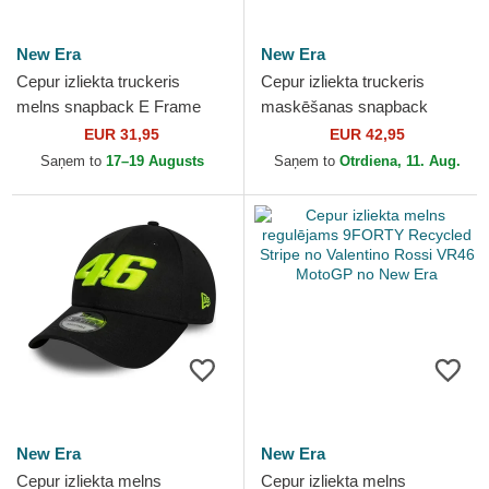
New Era
New Era
Cepur izliekta truckeris
Cepur izliekta truckeris
melns snapback E Frame
maskēšanas snapback
Print Visor no Valentino Rossi
9SEVENTY Stretch Snap no
EUR 31,95
EUR 42,95
VR46 MotoGP no New...
Valentino Rossi VR46
Saņem to
17–19 Augusts
Saņem to
Otrdiena, 11. Aug.
MotoGP...
New Era
New Era
Cepur izliekta melns
Cepur izliekta melns