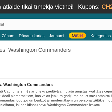
atlaide tikai tīmekļa vietnei!
Kupons:
CH
Outlet
Zēnam
Dāvanu kartes
Jaunumi
Kategorijas
es: Washington Commanders
s: Washington Commanders
 Caphunters mēs ar prieku piedāvājam plašu augstas kvalitātes cep
ir ideāli piemēroti tiem, kas vēlas jebkurā gadījumā paust savu atbalst
komandas logotipu un beidzot ar modernākiem un personalizētākiem diza
eciešamo, lai papildinātu savu Washington Commanders izskatu.