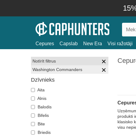
15% 
Cepures
Capslab
New Era
Visi ražotāji
Cepur
Notīrīt filtrus
Washington Commanders
Dzīvnieks
Aita
Alnis
Cepure
Balodis
Uzņēmumā
Bifelis
produkti 
klasisko 
Bite
visu nepi
Briedis