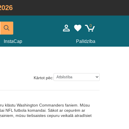
2026
0
InstaCap
Palīdzība
Kārtot pēc:
uru klāstu Washington Commanders faniem. Mūsu
u šai NFL futbola komandai. Sākot ar cepurēm ar
iniem, mūsu tiešsaistes cepuru veikalā atradīsiet