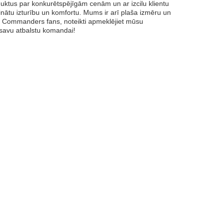
tus par konkurētspējīgām cenām un ar izcilu klientu
nātu izturību un komfortu. Mums ir arī plaša izmēru un
ton Commanders fans, noteikti apmeklējiet mūsu
t savu atbalstu komandai!