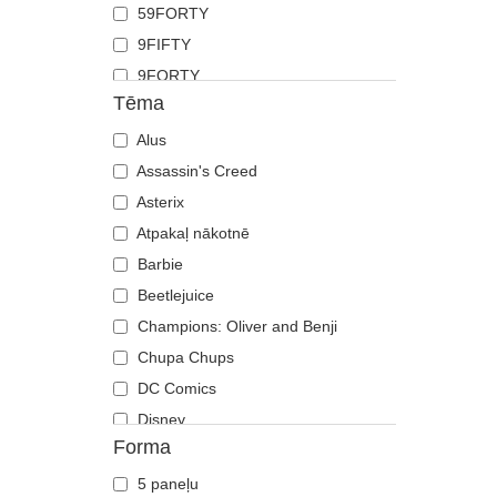
59FORTY
Grifs
9FIFTY
Haizivs
9FORTY
Jāņtārpiņš
Tēma
9FORTY APEX
Jenots
9FORTY M-Crown
Alus
Kaija
9SEVENTY
Assassin's Creed
Kaķis
9TWENTY
Asterix
Kaza
A Frame
Atpakaļ nākotnē
Ķirzaka
Casual Classic
Barbie
Koijots
E Frame
Beetlejuice
Krabis
Open Back
Champions: Oliver and Benji
Krokodils
Runner
Chupa Chups
Labradoras retrīvers
The 90s
DC Comics
Lācis
The Ball
Disney
Lapsa
Forma
The Retro
Dragon Ball
Lauva
The Snap
Es, ļaundaris
Lauva
5 paneļu