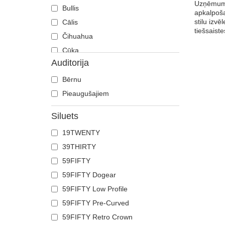
Uzņēmumā
Bullis
apkalpoša
stilu izv
Cālis
tiešsaist
Čihuahua
Cūka
Auditorija
Čūska
Degunradzis
Bērnu
Delfīns
Pieaugušajiem
Dobermans
Siluets
Ērglis
19TWENTY
Fēnikss
39THIRTY
Flamingo
59FIFTY
Franču buldogs
59FIFTY Dogear
Gailis
59FIFTY Low Profile
Galvaskauss
59FIFTY Pre-Curved
Gepards
59FIFTY Retro Crown
Govs