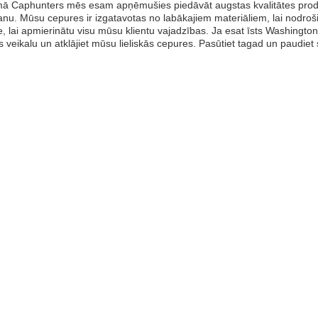
 Caphunters mēs esam apņēmušies piedāvāt augstas kvalitātes produk
nu. Mūsu cepures ir izgatavotas no labākajiem materiāliem, lai nodroši
ēle, lai apmierinātu visu mūsu klientu vajadzības. Ja esat īsts Washing
es veikalu un atklājiet mūsu lieliskās cepures. Pasūtiet tagad un paudie