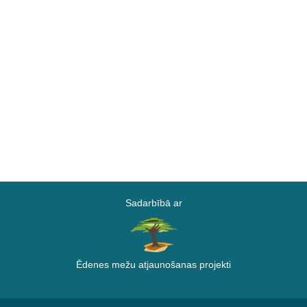
Sadarbībā ar
Ēdenes mežu atjaunošanas projekti