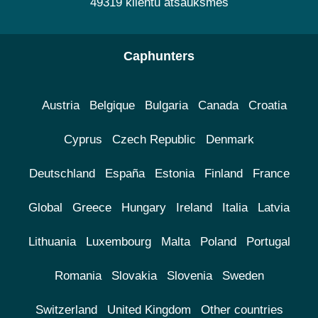
49319 klientu atsauksmes
Caphunters
Austria
Belgique
Bulgaria
Canada
Croatia
Cyprus
Czech Republic
Denmark
Deutschland
España
Estonia
Finland
France
Global
Greece
Hungary
Ireland
Italia
Latvia
Lithuania
Luxembourg
Malta
Poland
Portugal
Romania
Slovakia
Slovenia
Sweden
Switzerland
United Kingdom
Other countries