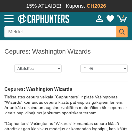
15% ATLAIDE!
Kupons:
CH2026
0
Cepures: Washington Wizards
Cepures: Washington Wizards
Tiešsaistes cepuru veikalā “Caphunters” ir plašs Vašingtonas
“Wizards” komandas cepuru klāsts pat visprasīgākajiem faniem.
Ar unikālu dizainu un augstas kvalitātes materiāliem šīs cepures ir
ideāls papildinājums jebkuram sportiskam tērpam.
“Caphunters” Vašingtonas “Wizards” komandas cepuru klāstā
atradīsiet gan klasiskus modeļus ar komandas logotipu, kas izšūts