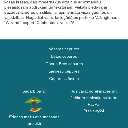
košās krāsās, gan modernākus dizainus ar uzmanību
piesaistošām apdrukām un tekstūrām. Veikals piedāvā arī
dažādus izmērus un stilus, lai apmierinātu visas gaumes un
vajadzības. Negaidiet vairs, lai iegādātos perfekto Vašingtonas
“Wizards” cepuri “Caphunters” veikalā!
Vasaras cepures
Lētas cepures
Goorin Bros cepures
Sieviešu cepures
Cepures zēniem
Sadarbībā ar
Jūs varat norēķināties ar:
Jebkura maksājumu karte
PayPal
Przelewy24
Ēdenes mežu atjaunošanas
projekti