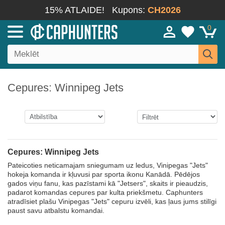
15% ATLAIDE!
Kupons:
CH2026
0
Cepures: Winnipeg Jets
Cepures: Winnipeg Jets
Pateicoties neticamajam sniegumam uz ledus, Vinipegas "Jets"
hokeja komanda ir kļuvusi par sporta ikonu Kanādā. Pēdējos
gados viņu fanu, kas pazīstami kā "Jetsers", skaits ir pieaudzis,
padarot komandas cepures par kulta priekšmetu. Caphunters
atradīsiet plašu Vinipegas "Jets" cepuru izvēli, kas ļaus jums stilīgi
paust savu atbalstu komandai.