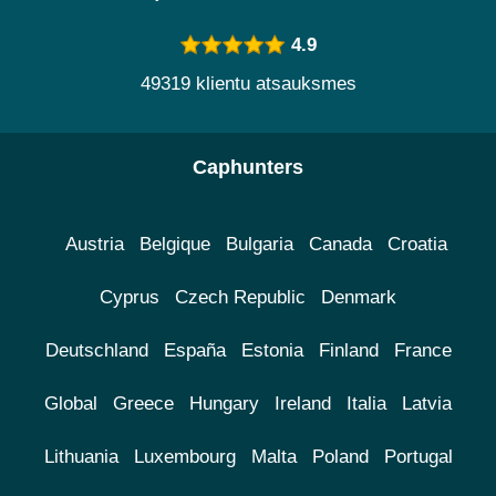
4.9
49319 klientu atsauksmes
Caphunters
Austria
Belgique
Bulgaria
Canada
Croatia
Cyprus
Czech Republic
Denmark
Deutschland
España
Estonia
Finland
France
Global
Greece
Hungary
Ireland
Italia
Latvia
Lithuania
Luxembourg
Malta
Poland
Portugal