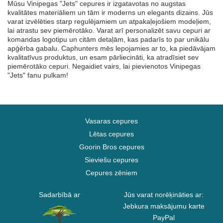
Mūsu Vinipegas "Jets" cepures ir izgatavotas no augstas
kvalitātes materiāliem un tām ir moderns un elegants dizains. Jūs
varat izvēlēties starp regulējamiem un atpakaļejošiem modeļiem,
lai atrastu sev piemērotāko. Varat arī personalizēt savu cepuri ar
komandas logotipu un citām detaļām, kas padarīs to par unikālu
apģērba gabalu. Caphunters mēs lepojamies ar to, ka piedāvājam
kvalitatīvus produktus, un esam pārliecināti, ka atradīsiet sev
piemērotāko cepuri. Negaidiet vairs, lai pievienotos Vinipegas
"Jets" fanu pulkam!
Vasaras cepures
Lētas cepures
Goorin Bros cepures
Sieviešu cepures
Cepures zēniem
Sadarbībā ar
Jūs varat norēķināties ar:
Jebkura maksājumu karte
PayPal