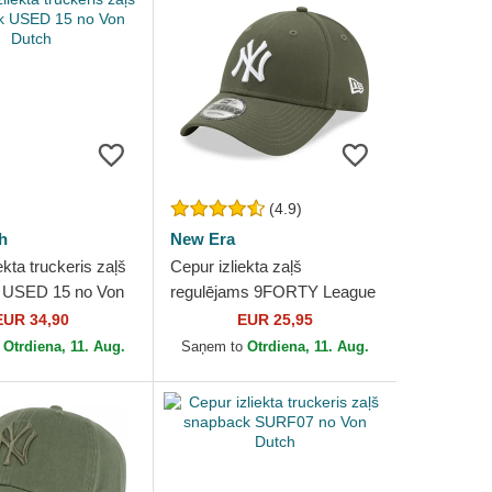
(4.9)
h
New Era
ekta truckeris zaļš
Cepur izliekta zaļš
 USED 15 no Von
regulējams 9FORTY League
Essential no New York
EUR 34,90
EUR 25,95
Yankees MLB no New Era
o
Otrdiena, 11. Aug.
Saņem to
Otrdiena, 11. Aug.