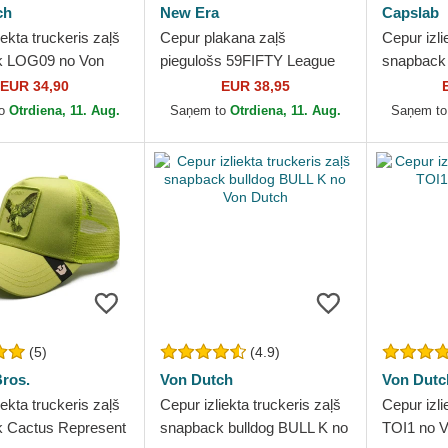
ch
New Era
Capslab
iekta truckeris zaļš
Cepur plakana zaļš
Cepur izli
k LOG09 no Von
piegulošs 59FIFTY League
snapback
Essential no New York
Looney T
EUR 34,90
EUR 38,95
Yankees MLB no New Era
to
Otrdiena, 11. Aug.
Saņem to
Otrdiena, 11. Aug.
Saņem t
(5)
(4.9)
ros.
Von Dutch
Von Dutc
iekta truckeris zaļš
Cepur izliekta truckeris zaļš
Cepur izl
 Cactus Represent
snapback bulldog BULL K no
TOI1 no V