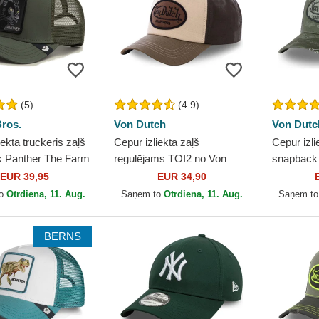
(5)
(4.9)
ros.
Von Dutch
Von Dutc
iekta truckeris zaļš
Cepur izliekta zaļš
Cepur izli
 Panther The Farm
regulējams TOI2 no Von
snapback
n Bros.
Dutch
Dutch
EUR 39,95
EUR 34,90
to
Otrdiena, 11. Aug.
Saņem to
Otrdiena, 11. Aug.
Saņem t
BĒRNS