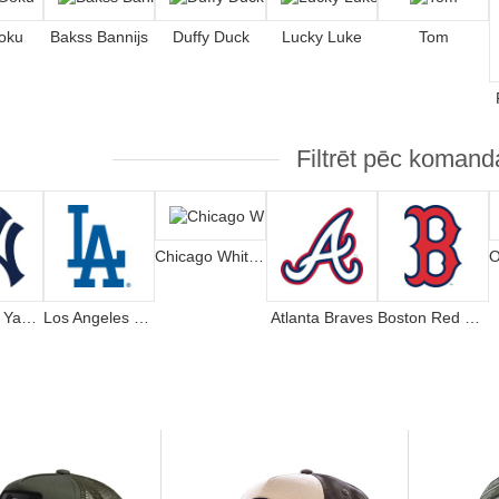
oku
Bakss Bannijs
Duffy Duck
Lucky Luke
Tom
Filtrēt pēc komand
Chicago White Sox
New York Yankees
Los Angeles Dodgers
Atlanta Braves
Boston Red Sox