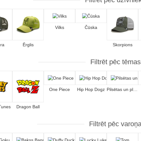
Vilks
Čūska
ra
Ērglis
Skorpions
Filtrēt pēc tēmas
One Piece
Hip Hop Dogz
Pilsētas un pludmales
Tunes
Dragon Ball
Filtrēt pēc varoņ