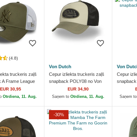
(4.8)
Von Dutch
Von Dutc
iekta truckeris zaļš
Cepur izliekta truckeris zaļš
Cepur izli
 A Frame League
snapback POLY08 no Von
snapback
l no New York
Dutch
Dutch
EUR 30,95
EUR 34,90
 MLB no New Era
to
Otrdiena, 11. Aug.
Saņem to
Otrdiena, 11. Aug.
Saņem t
-30%