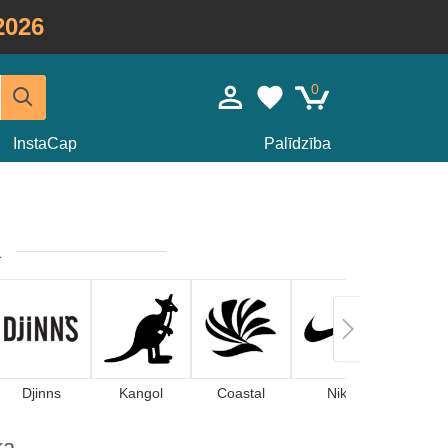
2026
0
InstaCap
Palīdzība
a
Djinns
Kangol
Coastal
Nike
ka