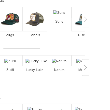
Suns
Rotvei
Zirgs
Briedis
T-Rekss
Zīlīši
Lucky Luke
Naruto
Mūzika
Tronu 
a