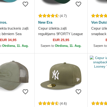
(4.7)
ros.
New Era
Von Dutc
iekta truckeris zaļš
Cepur izliekta zaļš
Cepur izli
 bērniem Sea
regulējams 9FORTY League
snapback
The Farm no Goorin
Essential no New York
Dutch
EUR 34,95
EUR 25,95
Yankees MLB no New Era
to
Otrdiena, 11. Aug.
Saņem to
Otrdiena, 11. Aug.
Saņem t
(4.6)