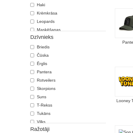
Haki
Krēmkrāsa
Leopards
Maskēšanas
Dzīvnieks
Melns
Pante
Oranžs
Briedis
Pelēks
Čūska
Rozā
Ērglis
Sarkans
Pantera
Tumši zils
Rotveilers
Violets
Skorpions
Zaļš
Suns
Looney 
Zils
T-Rekss
Tukāns
Vilks
Ražotāji
Zirgs