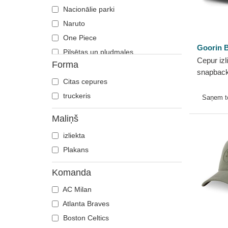
Nacionālie parki
Naruto
One Piece
Goorin B
Pilsētas un pludmales
Cepur izl
Forma
Riks un Mortijs
snapback
Tronu spēle
Citas cepures
Monster 
Valstis un valstis
Bros.
truckeris
Saņem 
Zīlīši
Maliņš
izliekta
Plakans
Komanda
AC Milan
Atlanta Braves
Boston Celtics