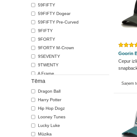
59FIFTY
Superdry
59FIFTY Dogear
Von Dutch
59FIFTY Pre-Curved
9FIFTY
9FORTY
9FORTY M-Crown
Goorin B
9SEVENTY
Cepur izl
9TWENTY
snapback
A Frame
no Goori
Tēma
E Frame
Saņem 
The 90s
Dragon Ball
The Ball
Harry Potter
The Trucker
Hip Hop Dogz
Looney Tunes
Lucky Luke
Mūzika