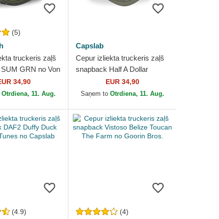
(5)
h
Capslab
ekta truckeris zaļš
Cepur izliekta truckeris zaļš
 SUM GRN no Von
snapback Half A Dollar
HALFB Hip Hop Dogz no
EUR 34,90
EUR 34,90
Capslab
o
Otrdiena, 11. Aug.
Saņem to
Otrdiena, 11. Aug.
(4.9)
(4)