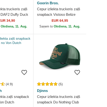
Goorin Bros.
ekta truckeris zaļš
Cepur izliekta truckeris zaļš
 DAF2 Duffy Duck
snapback Vistoso Belize
unes no Capslab
Toucan The Farm no Goorin
EUR 34,90
EUR 64,95
Bros.
o
Otrdiena, 11. Aug.
Saņem to
Otrdiena, 11. Aug.
(4.9)
(5)
h
Djinns
iekta zaļš snapback
Cepur izliekta truckeris zaļš
on Dutch
snapback Do Nothing Club