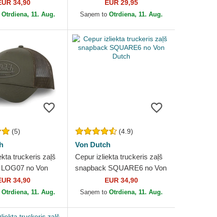
HFT DNC 30th no Djinns
EUR 34,90
EUR 29,95
o
Otrdiena, 11. Aug.
Saņem to
Otrdiena, 11. Aug.
(5)
(4.9)
h
Von Dutch
ekta truckeris zaļš
Cepur izliekta truckeris zaļš
 LOG07 no Von
snapback SQUARE6 no Von
Dutch
EUR 34,90
EUR 34,90
o
Otrdiena, 11. Aug.
Saņem to
Otrdiena, 11. Aug.