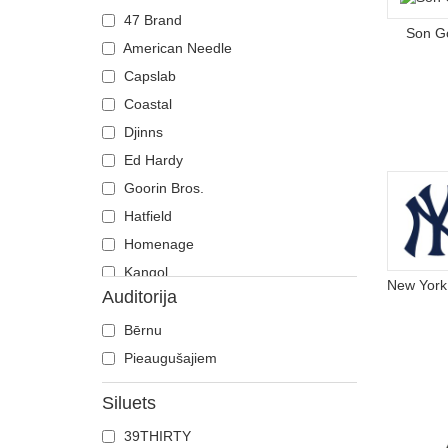
47 Brand
Son G
American Needle
Capslab
Coastal
Djinns
Ed Hardy
Goorin Bros.
Hatfield
Homenage
Kangol
Auditorija
Mitchell & Ness
New Era
Bērnu
Nike
Pieaugušajiem
Oblack
Siluets
Pica Pica
39THIRTY
Polo Ralph Lauren