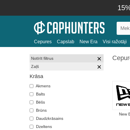
15% 
Cepures
Capslab
New Era
Visi ražotāji
Cepur
Notīrīt filtrus
Zaļš
Krāsa
Akmens
Balts
Bēšs
Brūns
New 
Daudzkrāsains
Dzeltens