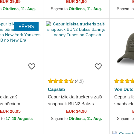
 no Goorin Bros.
Von Dutch
EUR 39,95
EUR 34,90
to
Otrdiena, 11. Aug.
Saņem to
Otrdiena, 11. Aug.
Saņem t
BĒRNS
(4.9)
Capslab
Von Dutc
iekta zaļš
Cepur izliekta truckeris zaļš
Cepur izli
ms bērniem
snapback BUN2 Bakss
snapback
Dino Icon no New
Bannijs Looney Tunes no
Dutch
EUR 20,95
EUR 34,90
nkees MLB no New
Capslab
 to
17–19 Augusts
Saņem to
Otrdiena, 11. Aug.
Saņem t