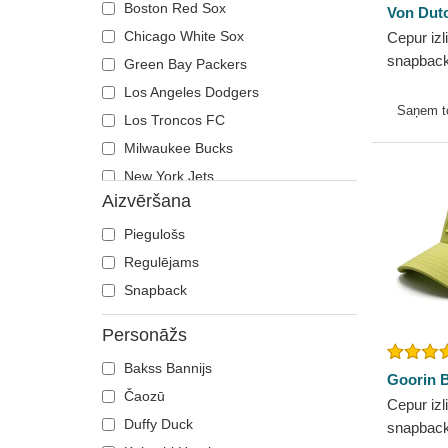
Boston Red Sox
Von Dut
Chicago White Sox
Cepur izl
snapbac
Green Bay Packers
Dutch
Los Angeles Dodgers
Saņem 
Los Troncos FC
Milwaukee Bucks
New York Jets
Aizvēršana
New York Yankees
Oakland Athletics
Piegulošs
Philadelphia Eagles
Regulējams
Philadelphia Phillies
Snapback
Red Bull Racing
Personāžs
Valentino Rossi VR46
Bakss Bannijs
Vancouver Grizzlies
Goorin B
Čaozū
Cepur izl
Duffy Duck
snapback