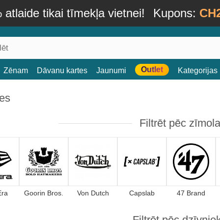
atlaide tikai tīmekļa vietnei!
Kupons:
CH
Outlet
Zēnam
Dāvanu kartes
Jaunumi
Kategorijas
es
Filtrēt pēc zīmol
Era
Goorin Bros.
Von Dutch
Capslab
47 Brand
Filtrēt pēc dzīvnie