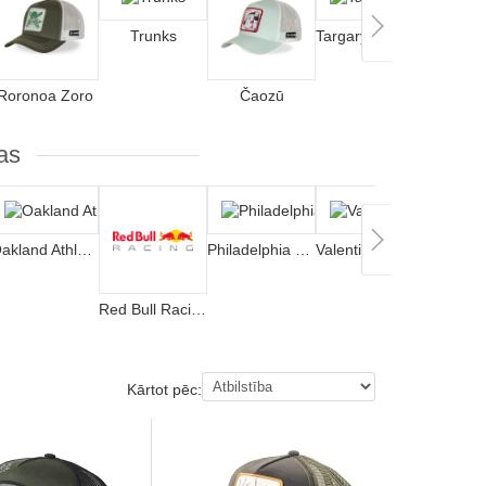
Trunks
Targaryen nams
Tēvs S
Roronoa Zoro
Čaozū
as
Oakland Athletics
Philadelphia Phillies
Valentino Rossi VR46
Red Bull Racing
Boston C
Kārtot pēc: