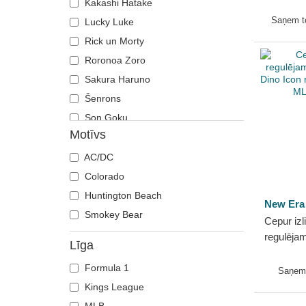
The Farm
Kakashi Hatake
Saņem 
Lucky Luke
Rick un Morty
Roronoa Zoro
Sakura Haruno
Šenrons
Son Goku
Motīvs
Targaryen nams
Tēvs Smurfs
AC/DC
Tom
Colorado
Trunks
Huntington Beach
New Era
Zamasu
Smokey Bear
Cepur izl
regulēja
Līga
9FORTY 
Formula 1
York Ya
Saņem
Era
Kings League