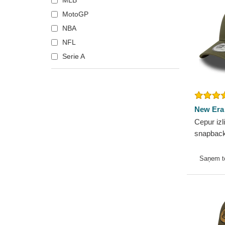
MLB
MotoGP
NBA
NFL
Serie A
New Era
Cepur izl
snapback
Essentia
Yankees
Saņem 