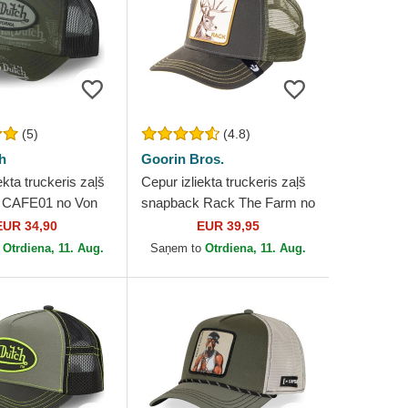
(5)
(4.8)
h
Goorin Bros.
ekta truckeris zaļš
Cepur izliekta truckeris zaļš
 CAFE01 no Von
snapback Rack The Farm no
Goorin Bros.
EUR 34,90
EUR 39,95
o
Otrdiena, 11. Aug.
Saņem to
Otrdiena, 11. Aug.