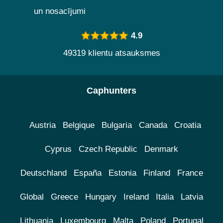
un nosacījumi
4.9
49319 klientu atsauksmes
Caphunters
Austria
Belgique
Bulgaria
Canada
Croatia
Cyprus
Czech Republic
Denmark
Deutschland
España
Estonia
Finland
France
Global
Greece
Hungary
Ireland
Italia
Latvia
Lithuania
Luxembourg
Malta
Poland
Portugal