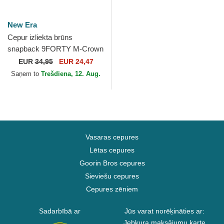
New Era
Cepur izliekta brūns
snapback 9FORTY M-Crown
A Frame Motorsport no
EUR
34,95
EUR 24,47
NASCAR no New Era
Saņem to
Trešdiena, 12. Aug.
Vasaras cepures
Lētas cepures
Goorin Bros cepures
Sieviešu cepures
Cepures zēniem
Sadarbībā ar
Jūs varat norēķināties ar:
Jebkura maksājumu karte