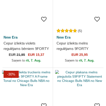
(5)
New Era
New Era
Cepur izliekta violets
Cepur izliekta melns
regulējams bērniem 9FORTY
regulējams 9FORTY
The League no Los Angeles
Essential no Chicago Bulls
EUR
21,95
EUR 15,37
EUR 25,95
Lakers NBA no New Era
NBA no New Era
Saņem to
rīt, 7. Aug.
Saņem to
rīt, 7. Aug.
-30%