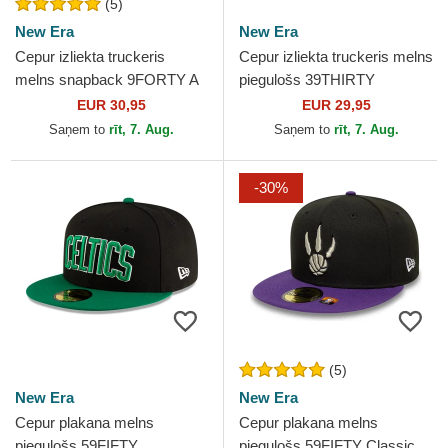
(5)
New Era
New Era
Cepur izliekta truckeris
Cepur izliekta truckeris melns
melns snapback 9FORTY A
piegulošs 39THIRTY
Frame Tonal no Los Angeles
Evergreen Neo no Chicago
EUR 30,95
EUR 29,95
Lakers NBA no New Era
Bulls NBA no New Era
Saņem to
rīt, 7. Aug.
Saņem to
rīt, 7. Aug.
-30%
(5)
New Era
New Era
Cepur plakana melns
Cepur plakana melns
piegulošs 59FIFTY
piegulošs 59FIFTY Classic