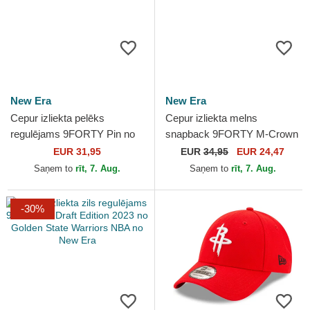
New Era
New Era
Cepur izliekta pelēks
Cepur izliekta melns
regulējams 9FORTY Pin no
snapback 9FORTY M-Crown
Los Angeles Lakers NBA no
Draft 2025 no Chicago Bulls
EUR 31,95
EUR
34,95
EUR 24,47
New Era
NBA no New Era
Saņem to
rīt, 7. Aug.
Saņem to
rīt, 7. Aug.
-30%