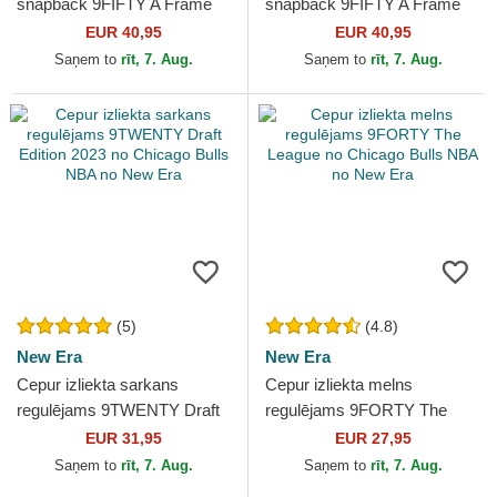
snapback 9FIFTY A Frame
snapback 9FIFTY A Frame
Ring no Los Angeles Lakers
Ring no Boston Celtics NBA
EUR 40,95
EUR 40,95
NBA no New Era
no New Era
Saņem to
rīt, 7. Aug.
Saņem to
rīt, 7. Aug.
(5)
(4.8)
New Era
New Era
Cepur izliekta sarkans
Cepur izliekta melns
regulējams 9TWENTY Draft
regulējams 9FORTY The
Edition 2023 no Chicago
League no Chicago Bulls
EUR 31,95
EUR 27,95
Bulls NBA no New Era
NBA no New Era
Saņem to
rīt, 7. Aug.
Saņem to
rīt, 7. Aug.