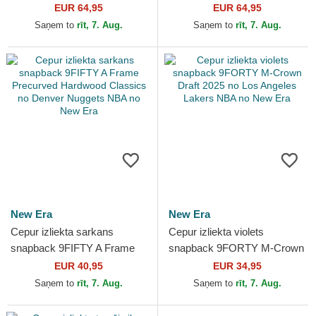
Curved Jacquard Chenille no
Palm no Los Angeles Lakers
EUR 64,95
EUR 64,95
Chicago Bulls NBA...
NBA no New Era
Saņem to
rīt, 7. Aug.
Saņem to
rīt, 7. Aug.
New Era
New Era
Cepur izliekta sarkans
Cepur izliekta violets
snapback 9FIFTY A Frame
snapback 9FORTY M-Crown
Precurved Hardwood
Draft 2025 no Los Angeles
EUR 40,95
EUR 34,95
Classics no Denver Nuggets
Lakers NBA no New Era
Saņem to
rīt, 7. Aug.
Saņem to
rīt, 7. Aug.
NBA...