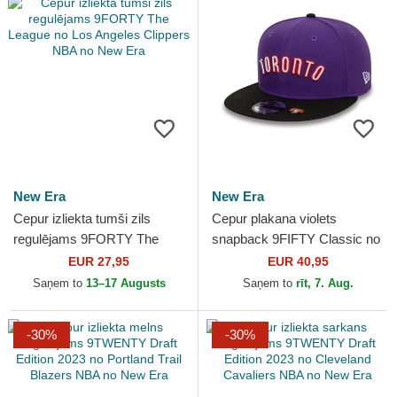
New Era
New Era
Cepur izliekta tumši zils
Cepur plakana violets
regulējams 9FORTY The
snapback 9FIFTY Classic no
League no Los Angeles
Toronto Raptors NBA no New
EUR 27,95
EUR 40,95
Clippers NBA no New Era
Era
Saņem to
13–17 Augusts
Saņem to
rīt, 7. Aug.
-30%
-30%