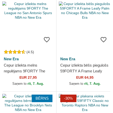
(4.5)
New Era
New Era
Cepur izliekta melns
Cepur izliekta bēšs piegulošs
regulējams 9FORTY The
59FORTY A Frame Leafy
League no San Antonio Spurs
Palm no Chicago Bulls NBA
EUR 27,95
EUR 64,95
NBA no New Era
no New Era
Saņem to
rīt, 7. Aug.
Saņem to
rīt, 7. Aug.
BĒRNS
-30%