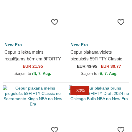
New Era
New Era
Cepur izliekta melns
Cepur plakana violets
regulējams bērniem 9FORTY
piegulošs 59FIFTY Classic
The League no Brooklyn
no Toronto Raptors NBA no
EUR 21,95
EUR
43,95
EUR 30,77
Nets NBA no New Era
New Era
Saņem to
rīt, 7. Aug.
Saņem to
rīt, 7. Aug.
-30%