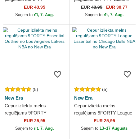
Statement no Boston Celtics
no Toronto Raptors NBA no
EUR 43,95
EUR
43,95
EUR 30,77
NBA no New Era
New Era
Saņem to
rīt, 7. Aug.
Saņem to
rīt, 7. Aug.
(5)
(5)
New Era
New Era
Cepur izliekta melns
Cepur izliekta melns
regulējams 9FORTY
regulējams 9FORTY League
Essential Outline no Los
Essential no Chicago Bulls
EUR 25,95
EUR 25,95
Angeles Lakers NBA no New
NBA no New Era
Saņem to
rīt, 7. Aug.
Saņem to
13–17 Augusts
Era