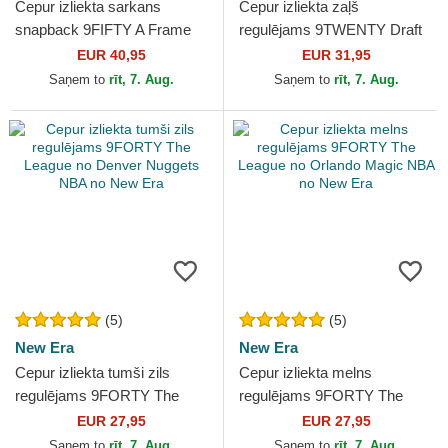
Cepur izliekta sarkans
Cepur izliekta zaļš
snapback 9FIFTY A Frame
regulējams 9TWENTY Draft
Precurved Hardwood
Edition 2023 no Boston
EUR 40,95
EUR 31,95
Classics no Houston
Celtics NBA no New Era
Saņem to
rīt, 7. Aug.
Saņem to
rīt, 7. Aug.
Rockets NBA...
(5)
(5)
New Era
New Era
Cepur izliekta tumši zils
Cepur izliekta melns
regulējams 9FORTY The
regulējams 9FORTY The
League no Denver Nuggets
League no Orlando Magic
EUR 27,95
EUR 27,95
NBA no New Era
NBA no New Era
Saņem to
rīt, 7. Aug.
Saņem to
rīt, 7. Aug.