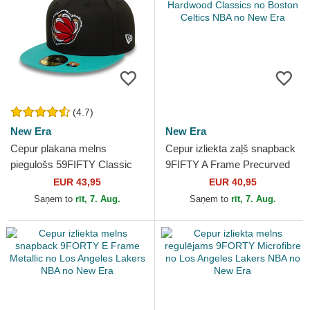
(4.7)
New Era
New Era
Cepur plakana melns
Cepur izliekta zaļš snapback
piegulošs 59FIFTY Classic
9FIFTY A Frame Precurved
no Memphis Grizzlies NBA
Hardwood Classics no
EUR 43,95
EUR 40,95
no New Era
Boston Celtics NBA no...
Saņem to
rīt, 7. Aug.
Saņem to
rīt, 7. Aug.