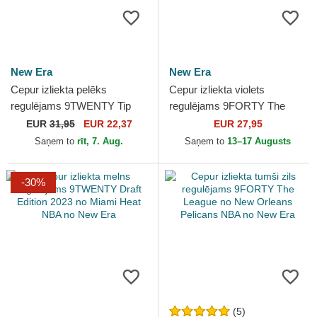
New Era
New Era
Cepur izliekta pelēks
Cepur izliekta violets
regulējams 9TWENTY Tip
regulējams 9FORTY The
Off 2023 no Los Angeles
League no Phoenix Suns
EUR
31,95
EUR 22,37
EUR 27,95
Lakers NBA no New Era
NBA no New Era
Saņem to
rīt, 7. Aug.
Saņem to
13–17 Augusts
-30%
(5)