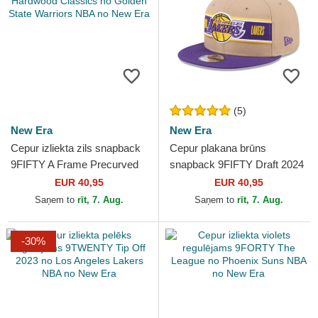
(5)
New Era
New Era
Cepur izliekta zils snapback
Cepur plakana brūns
9FIFTY A Frame Precurved
snapback 9FIFTY Draft 2024
Hardwood Classics no
no Los Angeles Lakers NBA
EUR 40,95
EUR 40,95
Golden State Warriors...
no New Era
Saņem to
rīt, 7. Aug.
Saņem to
rīt, 7. Aug.
-30%