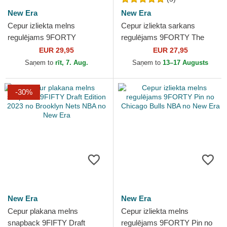
New Era
New Era
Cepur izliekta melns
Cepur izliekta sarkans
regulējams 9FORTY
regulējams 9FORTY The
Microfibre no Chicago Bulls
League no Cleveland
EUR 29,95
EUR 27,95
NBA no New Era
Cavaliers NBA no New Era
Saņem to
rīt, 7. Aug.
Saņem to
13–17 Augusts
-30%
New Era
New Era
Cepur plakana melns
Cepur izliekta melns
snapback 9FIFTY Draft
regulējams 9FORTY Pin no