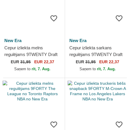
New Era
New Era
Cepur izliekta melns
Cepur izliekta sarkans
regulējams 9TWENTY Draft
regulējams 9TWENTY Draft
Edition 2023 no Portland Trail
Edition 2023 no Cleveland
EUR
31,95
EUR 22,37
EUR
31,95
EUR 22,37
Blazers NBA no New Era
Cavaliers NBA no New Era
Saņem to
rīt, 7. Aug.
Saņem to
rīt, 7. Aug.