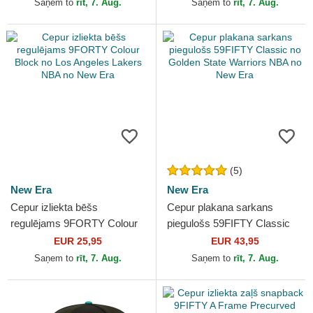
Saņem to
rīt, 7. Aug.
Saņem to
rīt, 7. Aug.
(5)
New Era
New Era
Cepur izliekta bēšs
Cepur plakana sarkans
regulējams 9FORTY Colour
piegulošs 59FIFTY Classic
Block no Los Angeles Lakers
no Golden State Warriors
EUR 25,95
EUR 43,95
NBA no New Era
NBA no New Era
Saņem to
rīt, 7. Aug.
Saņem to
rīt, 7. Aug.