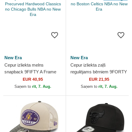
New Era
New Era
Cepur izliekta melns
Cepur izliekta zaļš
snapback 9FIFTY A Frame
regulējams bērniem 9FORTY
Precurved Hardwood
The League no Boston
EUR 40,95
EUR 21,95
Classics no Chicago Bulls
Celtics NBA no New Era
Saņem to
rīt, 7. Aug.
Saņem to
rīt, 7. Aug.
NBA no...