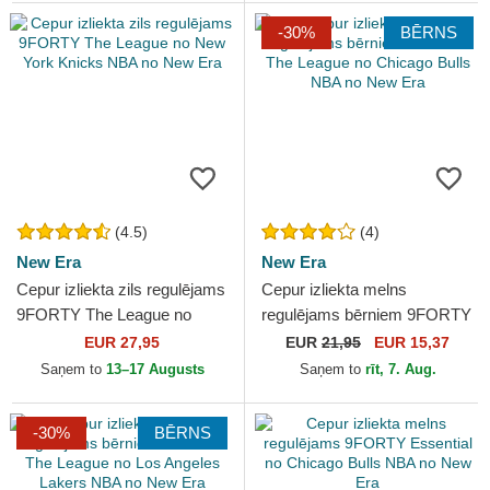
-30%
BĒRNS
(4.5)
(4)
New Era
New Era
Cepur izliekta zils regulējams
Cepur izliekta melns
9FORTY The League no
regulējams bērniem 9FORTY
New York Knicks NBA no
The League no Chicago Bulls
EUR 27,95
EUR
21,95
EUR 15,37
New Era
NBA no New Era
Saņem to
13–17 Augusts
Saņem to
rīt, 7. Aug.
-30%
BĒRNS