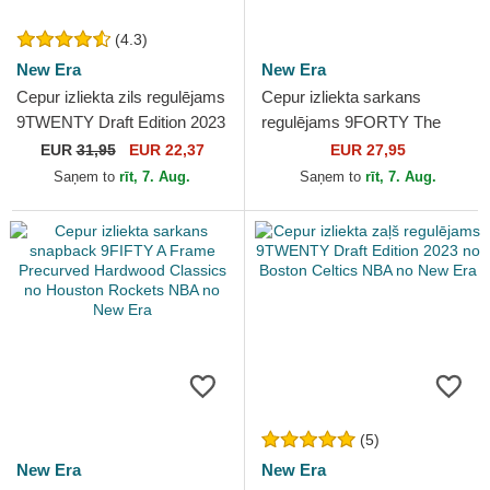
(4.3)
New Era
New Era
Cepur izliekta zils regulējams
Cepur izliekta sarkans
9TWENTY Draft Edition 2023
regulējams 9FORTY The
no Golden State Warriors
League no Houston Rockets
EUR
31,95
EUR 22,37
EUR 27,95
NBA no New Era
NBA no New Era
Saņem to
rīt, 7. Aug.
Saņem to
rīt, 7. Aug.
(5)
New Era
New Era