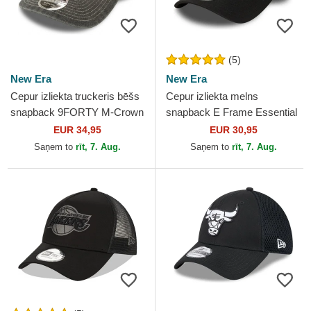
(5)
New Era
New Era
Cepur izliekta truckeris bēšs
Cepur izliekta melns
snapback 9FORTY M-Crown
snapback E Frame Essential
A Frame Fray no Los
no Chicago Bulls NBA no
EUR 34,95
EUR 30,95
Angeles Lakers NBA no...
New Era
Saņem to
rīt, 7. Aug.
Saņem to
rīt, 7. Aug.