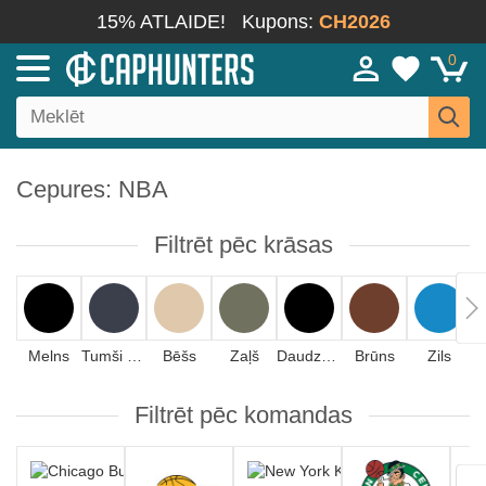
15% ATLAIDE!
Kupons:
CH2026
0
Cepures: NBA
Filtrēt pēc krāsas
Melns
Tumši zils
Bēšs
Zaļš
Daudzkrāsains
Brūns
Zils
Filtrēt pēc komandas