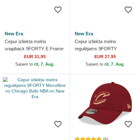
New Era
New Era
Cepur izliekta melns
Cepur izliekta melns
snapback 9FORTY E Frame
regulējams 9FORTY
Metallic no Los Angeles
Microfibre no Los Angeles
EUR 31,95
EUR 27,95
Lakers NBA no New Era
Lakers NBA no New Era
Saņem to
rīt, 7. Aug.
Saņem to
rīt, 7. Aug.
(5)