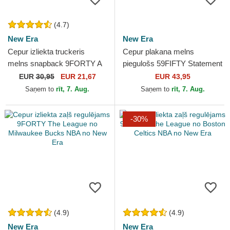
(4.7)
New Era
New Era
Cepur izliekta truckeris
Cepur plakana melns
melns snapback 9FORTY A
piegulošs 59FIFTY Statement
Frame Tonal no Chicago
no Chicago Bulls NBA no
EUR
30,95
EUR 21,67
EUR 43,95
Bulls NBA no New Era
New Era
Saņem to
rīt, 7. Aug.
Saņem to
rīt, 7. Aug.
-30%
(4.9)
(4.9)
New Era
New Era