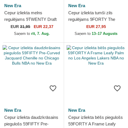
New Era
New Era
Cepur izliekta melns
Cepur izliekta tumši zils
regulējams 9TWENTY Draft
regulējams 9FORTY The
Edition 2023 no Miami Heat
League no New Orleans
EUR
31,95
EUR 22,37
EUR 27,95
NBA no New Era
Pelicans NBA no New Era
Saņem to
rīt, 7. Aug.
Saņem to
13–17 Augusts
New Era
New Era
Cepur izliekta daudzkrāsains
Cepur izliekta bēšs piegulošs
piegulošs 59FIFTY Pre-
59FORTY A Frame Leafy