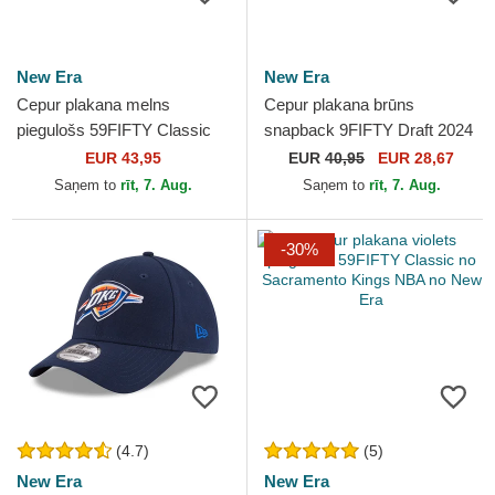
New Era
New Era
Cepur plakana melns
Cepur plakana brūns
piegulošs 59FIFTY Classic
snapback 9FIFTY Draft 2024
no Sacramento Kings NBA
no Chicago Bulls NBA no
EUR 43,95
EUR
40,95
EUR 28,67
no New Era
New Era
Saņem to
rīt, 7. Aug.
Saņem to
rīt, 7. Aug.
-30%
(4.7)
(5)
New Era
New Era