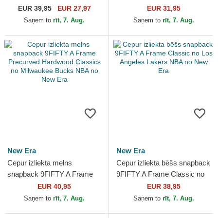
Edition 2023 no Brooklyn
Chicago Bulls NBA no New
EUR
39,95
EUR 27,97
EUR 31,95
Nets NBA no New Era
Era
Saņem to
rīt, 7. Aug.
Saņem to
rīt, 7. Aug.
New Era
New Era
Cepur izliekta melns
Cepur izliekta bēšs snapback
snapback 9FIFTY A Frame
9FIFTY A Frame Classic no
Precurved Hardwood
Los Angeles Lakers NBA no
EUR 40,95
EUR 38,95
Classics no Milwaukee
New Era
Saņem to
rīt, 7. Aug.
Saņem to
rīt, 7. Aug.
Bucks NBA...