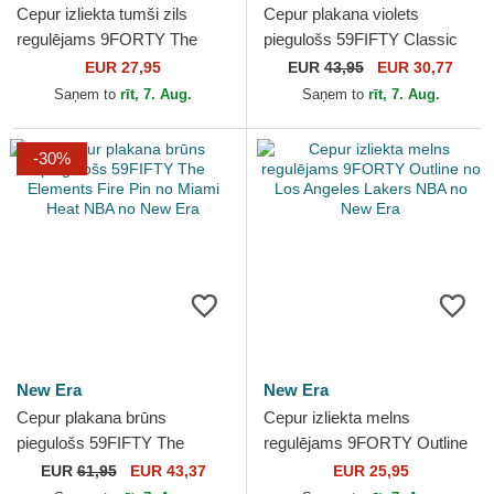
Cepur izliekta tumši zils
Cepur plakana violets
regulējams 9FORTY The
piegulošs 59FIFTY Classic
League no Oklahoma City
no Sacramento Kings NBA
EUR 27,95
EUR
43,95
EUR 30,77
Thunder NBA no New Era
no New Era
Saņem to
rīt, 7. Aug.
Saņem to
rīt, 7. Aug.
-30%
New Era
New Era
Cepur plakana brūns
Cepur izliekta melns
piegulošs 59FIFTY The
regulējams 9FORTY Outline
Elements Fire Pin no Miami
no Los Angeles Lakers NBA
EUR
61,95
EUR 43,37
EUR 25,95
Heat NBA no New Era
no New Era