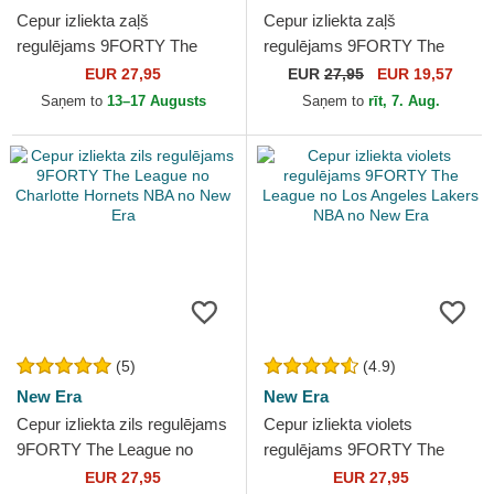
Cepur izliekta zaļš
Cepur izliekta zaļš
regulējams 9FORTY The
regulējams 9FORTY The
League no Milwaukee Bucks
League no Boston Celtics
EUR 27,95
EUR
27,95
EUR 19,57
NBA no New Era
NBA no New Era
Saņem to
13–17 Augusts
Saņem to
rīt, 7. Aug.
(5)
(4.9)
New Era
New Era
Cepur izliekta zils regulējams
Cepur izliekta violets
9FORTY The League no
regulējams 9FORTY The
Charlotte Hornets NBA no
League no Los Angeles
EUR 27,95
EUR 27,95