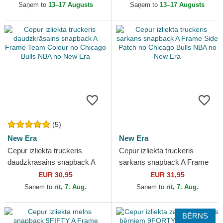
New Era
Lakers NBA no New Era
Saņem to
13–17 Augusts
Saņem to
13–17 Augusts
(5)
New Era
New Era
Cepur izliekta truckeris
Cepur izliekta truckeris
daudzkrāsains snapback A
sarkans snapback A Frame
Frame Team Colour no
Side Patch no Chicago Bulls
EUR 30,95
EUR 31,95
Chicago Bulls NBA no New
NBA no New Era
Saņem to
rīt, 7. Aug.
Saņem to
rīt, 7. Aug.
Era
BĒRNS