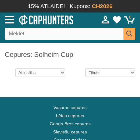
15% ATLAIDE!
Kupons:
CH2026
0
Cepures: Solheim Cup
Vasaras cepures
Lētas cepures
Goorin Bros cepures
Sieviešu cepures