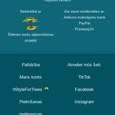
Cepures zēniem
Sadarbībā ar
Jūs varat norēķināties ar:
Jebkura maksājumu karte
PayPal
Przelewy24
Ēdenes mežu atjaunošanas
projekti
Palīdzība
Atrodiet mūs šeit:
Mans konts
TikTok
#StyleForTrees
Facebook
Piekrišanas
Instagram
preferences