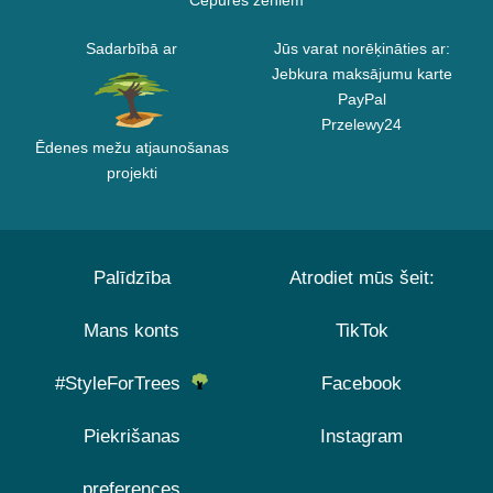
Cepures zēniem
Sadarbībā ar
Jūs varat norēķināties ar:
Jebkura maksājumu karte
PayPal
Przelewy24
Ēdenes mežu atjaunošanas
projekti
Palīdzība
Atrodiet mūs šeit:
Mans konts
TikTok
#StyleForTrees
Facebook
Piekrišanas
Instagram
preferences