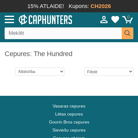
15% ATLAIDE!
Kupons:
CH2026
0
Cepures: The Hundred
Vasaras cepures
Lētas cepures
Goorin Bros cepures
Sieviešu cepures