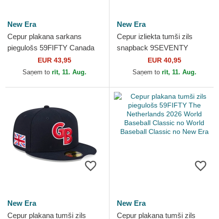
New Era
New Era
Cepur plakana sarkans
Cepur izliekta tumši zils
piegulošs 59FIFTY Canada
snapback 9SEVENTY
2026 World Baseball Classic
Stretch Snap Great Britain
EUR 43,95
EUR 40,95
no World Baseball...
2026 World Baseball...
Saņem to
rīt, 11. Aug.
Saņem to
rīt, 11. Aug.
New Era
New Era
Cepur plakana tumši zils
Cepur plakana tumši zils