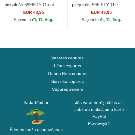
piegulošs 59FIFTY Great
piegulošs 59FIFTY The
Britain 2026 World Baseball
Netherlands 2026 World
EUR 43,95
EUR 43,95
Classic no World...
Baseball Classic no World...
Saņem to
rīt, 11. Aug.
Saņem to
rīt, 11. Aug.
Vasaras cepures
Lētas cepures
Goorin Bros cepures
Sieviešu cepures
Cepures zēniem
Sadarbībā ar
Jūs varat norēķināties ar:
Jebkura maksājumu karte
PayPal
Przelewy24
Ēdenes mežu atjaunošanas