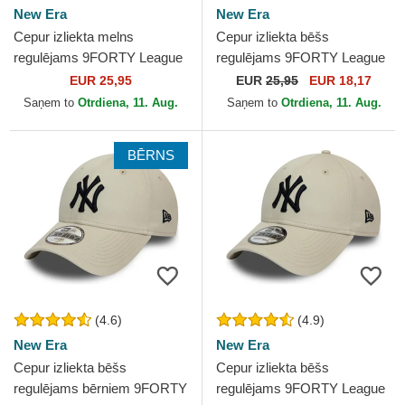
New Era
New Era
Cepur izliekta melns
Cepur izliekta bēšs
regulējams 9FORTY League
regulējams 9FORTY League
Essential no New York
Essential no Los Angeles
EUR 25,95
EUR
25,95
EUR 18,17
Yankees MLB no New Era
Dodgers MLB no New Era
Saņem to
Otrdiena, 11. Aug.
Saņem to
Otrdiena, 11. Aug.
BĒRNS
(4.6)
(4.9)
New Era
New Era
Cepur izliekta bēšs
Cepur izliekta bēšs
regulējams bērniem 9FORTY
regulējams 9FORTY League