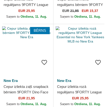
regulējams 9FORTY League
regulējams bērniem 9FORTY
Essential no New York
The League no Chicago Bulls
EUR 25,95
EUR
21,95
EUR 15,37
Yankees MLB no New Era
NBA no New Era
Saņem to
Otrdiena, 11. Aug.
Saņem to
Otrdiena, 11. Aug.
BĒRNS
New Era
New Era
Cepur izliekta zaļš snapback
Cepur izliekta rozā
bērniem 9FORTY Dino Face
regulējams 9FORTY League
no New Era
Essential no New York
EUR 21,95
EUR 25,95
Yankees MLB no New Era
Saņem to
Otrdiena, 11. Aug.
Saņem to
Otrdiena, 11. Aug.