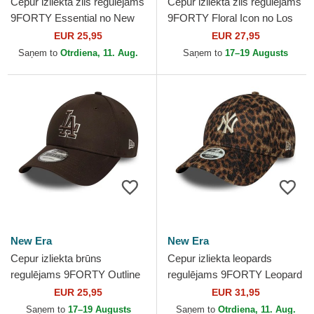
Cepur izliekta zils regulējams
Cepur izliekta zils regulējams
9FORTY Essential no New
9FORTY Floral Icon no Los
York Yankees MLB no New
Angeles Dodgers MLB no
EUR 25,95
EUR 27,95
Era
New Era
Saņem to
Otrdiena, 11. Aug.
Saņem to
17–19 Augusts
New Era
New Era
Cepur izliekta brūns
Cepur izliekta leopards
regulējams 9FORTY Outline
regulējams 9FORTY Leopard
no Los Angeles Dodgers
Cosy no New York Yankees
EUR 25,95
EUR 31,95
MLB no New Era
MLB no New Era
Saņem to
17–19 Augusts
Saņem to
Otrdiena, 11. Aug.