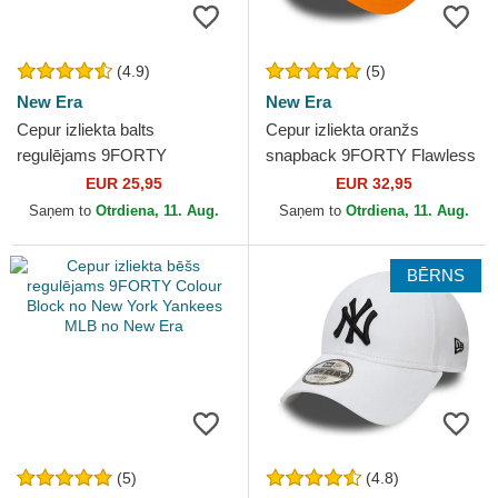
(4.9)
(5)
New Era
New Era
Cepur izliekta balts
Cepur izliekta oranžs
regulējams 9FORTY
snapback 9FORTY Flawless
Essential no New York
no McLaren Racing Formula
EUR 25,95
EUR 32,95
Yankees MLB no New Era
1 no New Era
Saņem to
Otrdiena, 11. Aug.
Saņem to
Otrdiena, 11. Aug.
BĒRNS
(5)
(4.8)