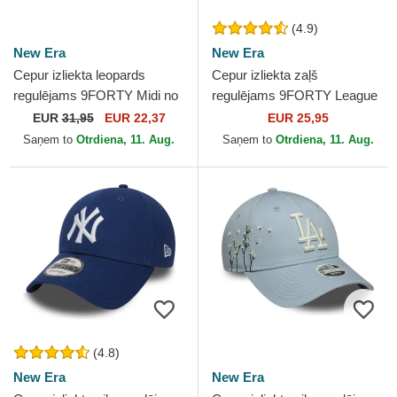
(4.9)
New Era
New Era
Cepur izliekta leopards
Cepur izliekta zaļš
regulējams 9FORTY Midi no
regulējams 9FORTY League
New York Yankees MLB no
Essential no New York
EUR
31,95
EUR 22,37
EUR 25,95
New Era
Yankees MLB no New Era
Saņem to
Otrdiena, 11. Aug.
Saņem to
Otrdiena, 11. Aug.
(4.8)
New Era
New Era