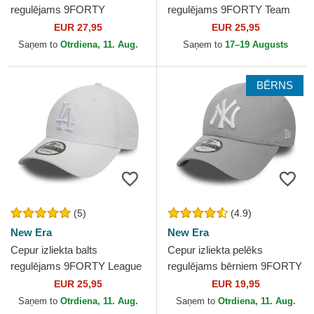
regulējams 9FORTY
regulējams 9FORTY Team
Essential no New York
Outline no Los Angeles
EUR 27,95
EUR 25,95
Yankees MLB no New Era
Dodgers MLB no New Era
Saņem to
Otrdiena, 11. Aug.
Saņem to
17–19 Augusts
BĒRNS
(5)
(4.9)
New Era
New Era
Cepur izliekta balts
Cepur izliekta pelēks
regulējams 9FORTY League
regulējams bērniem 9FORTY
Essential no Los Angeles
Essential no New York
EUR 25,95
EUR 19,95
Dodgers MLB no New Era
Yankees MLB no New Era
Saņem to
Otrdiena, 11. Aug.
Saņem to
Otrdiena, 11. Aug.