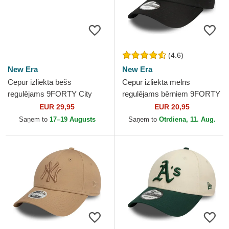
(4.6)
New Era
New Era
Cepur izliekta bēšs
Cepur izliekta melns
regulējams 9FORTY City
regulējams bērniem 9FORTY
Icon no Los Angeles Dodgers
League Essential no New
EUR 29,95
EUR 20,95
MLB no New Era
York Yankees MLB no New
Saņem to
17–19 Augusts
Saņem to
Otrdiena, 11. Aug.
Era