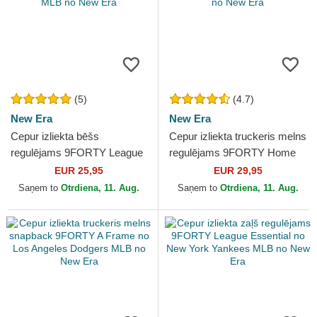
(5)
(4.7)
New Era
New Era
Cepur izliekta bēšs
Cepur izliekta truckeris melns
regulējams 9FORTY League
regulējams 9FORTY Home
Essential no New York
Field no New York Yankees
EUR 25,95
EUR 29,95
Yankees MLB no New Era
MLB no New Era
Saņem to
Otrdiena, 11. Aug.
Saņem to
Otrdiena, 11. Aug.