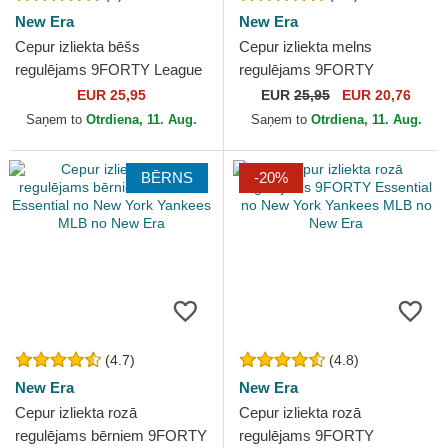
New Era
New Era
Cepur izliekta bēšs
Cepur izliekta melns
regulējams 9FORTY League
regulējams 9FORTY
Essential no New York
Essential no New York
EUR 25,95
EUR
25,95
EUR 20,76
Yankees MLB no New Era
Yankees MLB no New Era
Saņem to
Otrdiena, 11. Aug.
Saņem to
Otrdiena, 11. Aug.
BĒRNS
-20%
(4.7)
(4.8)
New Era
New Era
Cepur izliekta rozā
Cepur izliekta rozā
regulējams bērniem 9FORTY
regulējams 9FORTY