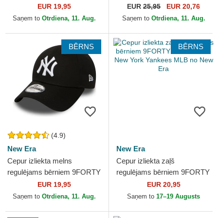
Essential no New York
Essential no New York
EUR 19,95
EUR
25,95
EUR 20,76
Yankees MLB no New Era
Yankees MLB no New Era
Saņem to
Otrdiena, 11. Aug.
Saņem to
Otrdiena, 11. Aug.
BĒRNS
BĒRNS
(4.9)
New Era
New Era
Cepur izliekta melns
Cepur izliekta zaļš
regulējams bērniem 9FORTY
regulējams bērniem 9FORTY
Essential no New York
Dino Icon no New York
EUR 19,95
EUR 20,95
Yankees MLB no New Era
Yankees MLB no New Era
Saņem to
Otrdiena, 11. Aug.
Saņem to
17–19 Augusts