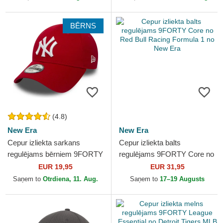
BĒRNS
(4.8)
New Era
New Era
Cepur izliekta sarkans
Cepur izliekta balts
regulējams bērniem 9FORTY
regulējams 9FORTY Core no
Essential no New York
Red Bull Racing Formula 1
EUR 19,95
EUR 31,95
Yankees MLB no New Era
no New Era
Saņem to
Otrdiena, 11. Aug.
Saņem to
17–19 Augusts