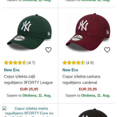
(4.7)
(4.9)
New Era
New Era
Cepur izliekta zaļš
Cepur izliekta sarkans
regulējams 9FORTY League
regulējams cardenal
Essential no New York
9FORTY Essential no New
EUR 25,95
EUR 25,95
Yankees MLB no New Era
York Yankees MLB no New
Saņem to
Otrdiena, 11. Aug.
Saņem to
Otrdiena, 11. Aug.
Era