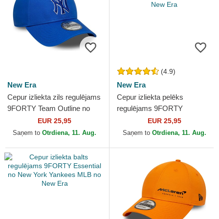
(4.9)
New Era
New Era
Cepur izliekta zils regulējams
Cepur izliekta pelēks
9FORTY Team Outline no
regulējams 9FORTY
New York Yankees MLB no
Essential no New York
EUR 25,95
EUR 25,95
New Era
Yankees MLB no New Era
Saņem to
Otrdiena, 11. Aug.
Saņem to
Otrdiena, 11. Aug.