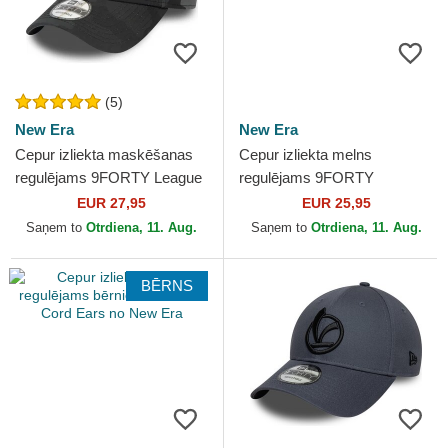
(5)
New Era
New Era
Cepur izliekta maskēšanas
Cepur izliekta melns
regulējams 9FORTY League
regulējams 9FORTY
Essential no New York
Wordmark no Valentino Rossi
EUR 27,95
EUR 25,95
Yankees MLB no New Era
VR46 MotoGP no New Era
Saņem to
Otrdiena, 11. Aug.
Saņem to
Otrdiena, 11. Aug.
BĒRNS