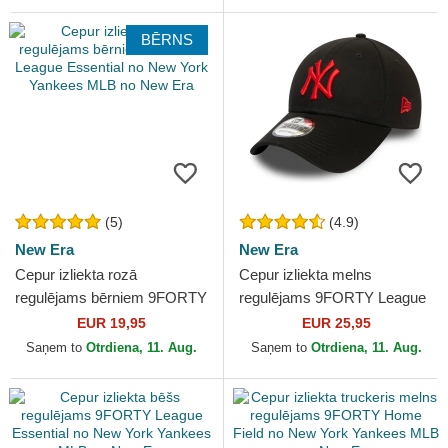
BĒRNS
(5)
(4.9)
New Era
New Era
Cepur izliekta rozā
Cepur izliekta melns
regulējams bērniem 9FORTY
regulējams 9FORTY League
League Essential no New
Essential no New York
EUR 19,95
EUR 25,95
York Yankees MLB no New
Yankees MLB no New Era
Saņem to
Otrdiena, 11. Aug.
Saņem to
Otrdiena, 11. Aug.
Era