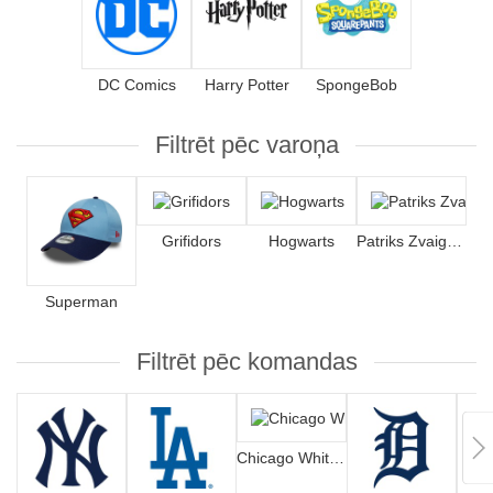
DC Comics
Harry Potter
SpongeBob
Filtrēt pēc varoņa
Grifidors
Hogwarts
Patriks Zvaigzne
Superman
Filtrēt pēc komandas
Chicago White Sox