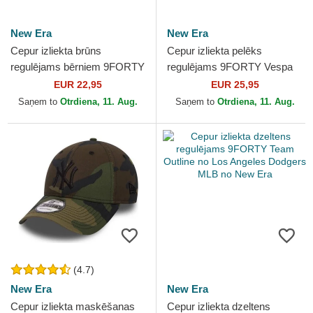
New Era
New Era
Cepur izliekta brūns
Cepur izliekta pelēks
regulējams bērniem 9FORTY
regulējams 9FORTY Vespa
Cord Ears no New Era
Piaggio no New Era
EUR 22,95
EUR 25,95
Saņem to
Otrdiena, 11. Aug.
Saņem to
Otrdiena, 11. Aug.
(4.7)
New Era
New Era
Cepur izliekta maskēšanas
Cepur izliekta dzeltens