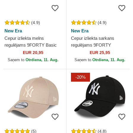
(4.9)
(4.9)
New Era
New Era
Cepur izliekta melns
Cepur izliekta sarkans
regulējams 9FORTY Basic
regulējams 9FORTY
Flag no New Era
Essential no New York
EUR 20,95
EUR 25,95
Yankees MLB no New Era
Saņem to
Otrdiena, 11. Aug.
Saņem to
Otrdiena, 11. Aug.
-20%
(5)
(4.8)