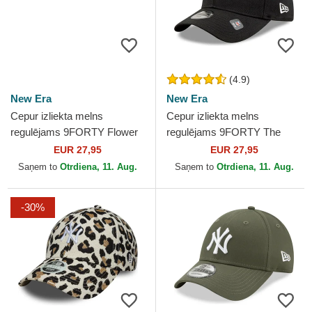
(4.9)
New Era
New Era
Cepur izliekta melns
Cepur izliekta melns
regulējams 9FORTY Flower
regulējams 9FORTY The
Icon no New York Yankees
League no Las Vegas
EUR 27,95
EUR 27,95
MLB no New Era
Raiders NFL no New Era
Saņem to
Otrdiena, 11. Aug.
Saņem to
Otrdiena, 11. Aug.
-30%