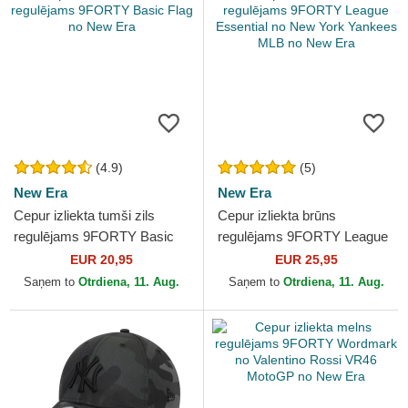
(4.9)
(5)
New Era
New Era
Cepur izliekta tumši zils
Cepur izliekta brūns
regulējams 9FORTY Basic
regulējams 9FORTY League
Flag no New Era
Essential no New York
EUR 20,95
EUR 25,95
Yankees MLB no New Era
Saņem to
Otrdiena, 11. Aug.
Saņem to
Otrdiena, 11. Aug.