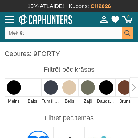
15% ATLAIDE!
Kupons:
CH2026
0
Cepures: 9FORTY
Filtrēt pēc krāsas
Melns
Balts
Tumši zils
Bēšs
Zaļš
Daudzkrāsains
Brūns
Filtrēt pēc tēmas