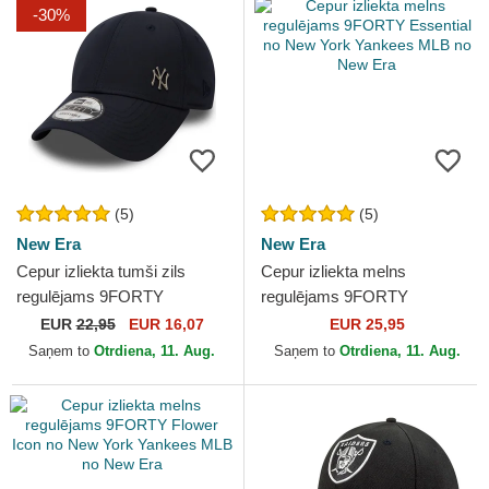
-30%
(5)
(5)
New Era
New Era
Cepur izliekta tumši zils
Cepur izliekta melns
regulējams 9FORTY
regulējams 9FORTY
Flawless no New York
Essential no New York
EUR
22,95
EUR 16,07
EUR 25,95
Yankees MLB no New Era
Yankees MLB no New Era
Saņem to
Otrdiena, 11. Aug.
Saņem to
Otrdiena, 11. Aug.