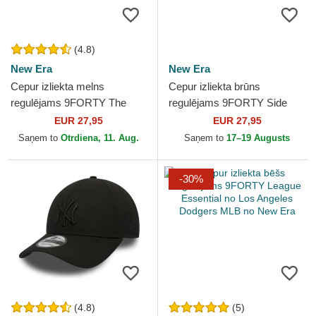
(4.8)
New Era
New Era
Cepur izliekta melns
Cepur izliekta brūns
regulējams 9FORTY The
regulējams 9FORTY Side
League no Chicago Bulls
Patch no Los Angeles
EUR 27,95
EUR 27,95
NBA no New Era
Dodgers MLB no New Era
Saņem to
Otrdiena, 11. Aug.
Saņem to
17–19 Augusts
-30%
(4.8)
(5)