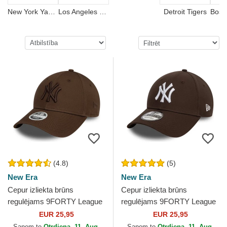
New York Yankees
Los Angeles Dodgers
Detroit Tigers
(4.8)
(5)
New Era
New Era
Cepur izliekta brūns
Cepur izliekta brūns
regulējams 9FORTY League
regulējams 9FORTY League
Essential no New York
Essential no New York
EUR 25,95
EUR 25,95
Yankees MLB no New Era
Yankees MLB no New Era
Saņem to
Otrdiena, 11. Aug.
Saņem to
Otrdiena, 11. Aug.