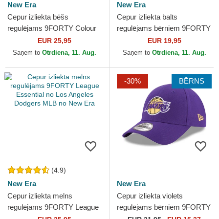
New Era
New Era
Cepur izliekta bēšs
Cepur izliekta balts
regulējams 9FORTY Colour
regulējams bērniem 9FORTY
Block no New York Yankees
League Essential no New
EUR 25,95
EUR 19,95
MLB no New Era
York Yankees MLB no New
Saņem to
Otrdiena, 11. Aug.
Saņem to
Otrdiena, 11. Aug.
Era
-30%
BĒRNS
(4.9)
New Era
New Era
Cepur izliekta melns
Cepur izliekta violets
regulējams 9FORTY League
regulējams bērniem 9FORTY
Essential no Los Angeles
The League no Los Angeles