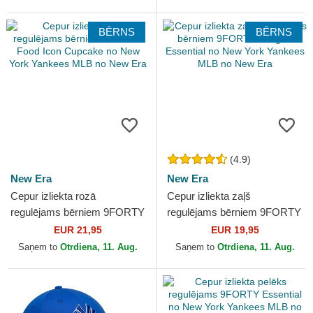
BĒRNS
BĒRNS
(4.9)
New Era
New Era
Cepur izliekta rozā
Cepur izliekta zaļš
regulējams bērniem 9FORTY
regulējams bērniem 9FORTY
Food Icon Cupcake no New
League Essential no New
EUR 21,95
EUR 19,95
York Yankees MLB no New
York Yankees MLB no New
Saņem to
Otrdiena, 11. Aug.
Saņem to
Otrdiena, 11. Aug.
Era
Era