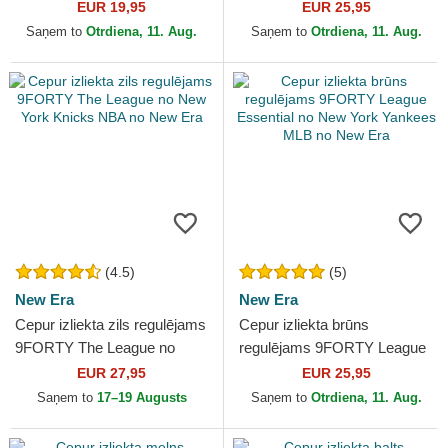
League Essential no New
Essential no New York
EUR 19,95
EUR 25,95
York Yankees MLB no New
Yankees MLB no New Era
Saņem to
Otrdiena, 11. Aug.
Saņem to
Otrdiena, 11. Aug.
Era
(4.5)
(5)
New Era
New Era
Cepur izliekta zils regulējams
Cepur izliekta brūns
9FORTY The League no
regulējams 9FORTY League
New York Knicks NBA no
Essential no New York
EUR 27,95
EUR 25,95
New Era
Yankees MLB no New Era
Saņem to
17–19 Augusts
Saņem to
Otrdiena, 11. Aug.