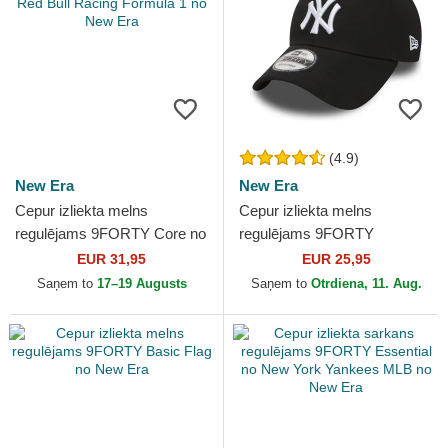
(4.9)
New Era
New Era
Cepur izliekta melns
Cepur izliekta melns
regulējams 9FORTY Core no
regulējams 9FORTY
Red Bull Racing Formula 1
Essential no New York
EUR 31,95
EUR 25,95
no New Era
Yankees MLB no New Era
Saņem to
17–19 Augusts
Saņem to
Otrdiena, 11. Aug.