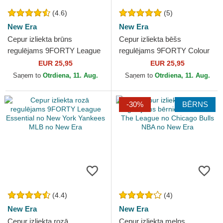
(4.6)
(5)
New Era
New Era
Cepur izliekta brūns
Cepur izliekta bēšs
regulējams 9FORTY League
regulējams 9FORTY Colour
Essential no New York
Block no Oakland Athletics
EUR 25,95
EUR 25,95
Yankees MLB no New Era
MLB no New Era
Saņem to
Otrdiena, 11. Aug.
Saņem to
Otrdiena, 11. Aug.
-30%
BĒRNS
(4.4)
(4)
New Era
New Era
Cepur izliekta rozā
Cepur izliekta melns