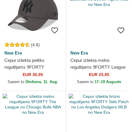
(4.8)
New Era
New Era
Cepur izliekta pelēks
Cepur izliekta melns
regulējams 9FORTY
regulējams 9FORTY League
Diamond Era no New York
Essential no Detroit Tigers
EUR 30,95
EUR 25,95
Yankees MLB no New Era
MLB no New Era
Saņem to
Otrdiena, 11. Aug.
Saņem to
17–19 Augusts