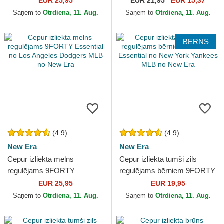
EUR 25,95
EUR
21,95
EUR 15,37
Dodgers MLB no New Era
Lakers NBA no New Era
Saņem to
Otrdiena, 11. Aug.
Saņem to
Otrdiena, 11. Aug.
BĒRNS
(4.9)
(4.9)
New Era
New Era
Cepur izliekta melns
Cepur izliekta tumši zils
regulējams 9FORTY
regulējams bērniem 9FORTY
Essential no Los Angeles
Essential no New York
EUR 25,95
EUR 19,95
Dodgers MLB no New Era
Yankees MLB no New Era
Saņem to
Otrdiena, 11. Aug.
Saņem to
Otrdiena, 11. Aug.