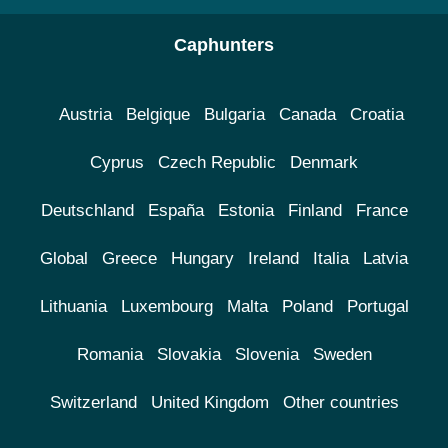
Caphunters
Austria
Belgique
Bulgaria
Canada
Croatia
Cyprus
Czech Republic
Denmark
Deutschland
España
Estonia
Finland
France
Global
Greece
Hungary
Ireland
Italia
Latvia
Lithuania
Luxembourg
Malta
Poland
Portugal
Romania
Slovakia
Slovenia
Sweden
Switzerland
United Kingdom
Other countries