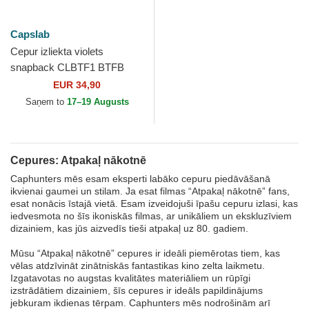
Capslab
Cepur izliekta violets
snapback CLBTF1 BTFB
DMC DeLorean Atpakaļ
EUR 34,90
nākotnē no Capslab
Saņem to
17–19 Augusts
Cepures: Atpakaļ nākotnē
Caphunters mēs esam eksperti labāko cepuru piedāvāšanā
ikvienai gaumei un stilam. Ja esat filmas “Atpakaļ nākotnē” fans,
esat nonācis īstajā vietā. Esam izveidojuši īpašu cepuru izlasi, kas
iedvesmota no šīs ikoniskās filmas, ar unikāliem un ekskluzīviem
dizainiem, kas jūs aizvedīs tieši atpakaļ uz 80. gadiem.
Mūsu “Atpakaļ nākotnē” cepures ir ideāli piemērotas tiem, kas
vēlas atdzīvināt zinātniskās fantastikas kino zelta laikmetu.
Izgatavotas no augstas kvalitātes materiāliem un rūpīgi
izstrādātiem dizainiem, šīs cepures ir ideāls papildinājums
jebkuram ikdienas tērpam. Caphunters mēs nodrošinām arī