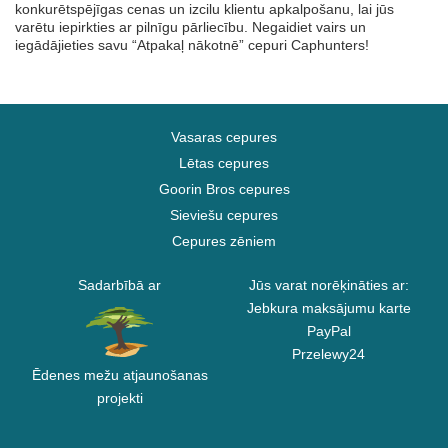
konkurētspējīgas cenas un izcilu klientu apkalpošanu, lai jūs
varētu iepirkties ar pilnīgu pārliecību. Negaidiet vairs un
iegādājieties savu “Atpakaļ nākotnē” cepuri Caphunters!
Vasaras cepures
Lētas cepures
Goorin Bros cepures
Sieviešu cepures
Cepures zēniem
Sadarbībā ar
Jūs varat norēķināties ar:
Jebkura maksājumu karte
PayPal
Przelewy24
Ēdenes mežu atjaunošanas
projekti