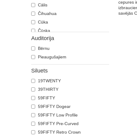
cepures i
Cālis
izbraucie
savējās 
Čihuahua
Cūka
Čūska
Auditorija
Degunradzis
Delfīns
Bērnu
Dobermans
Pieaugušajiem
Ērglis
Siluets
Fēnikss
19TWENTY
Flamingo
39THIRTY
Franču buldogs
59FIFTY
Gailis
59FIFTY Dogear
Galvaskauss
59FIFTY Low Profile
Gepards
59FIFTY Pre-Curved
Govs
59FIFTY Retro Crown
Grifs