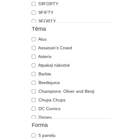
59FORTY
Haizivs
9FIFTY
Jāņtārpiņš
9FORTY
Jenots
Tēma
9FORTY APEX
Kaija
9FORTY M-Crown
Alus
Kaķis
9SEVENTY
Assassin's Creed
Kaza
9TWENTY
Asterix
Ķirzaka
A Frame
Atpakaļ nākotnē
Koijots
Casual Classic
Barbie
Krabis
E Frame
Beetlejuice
Krokodils
Open Back
Champions: Oliver and Benji
Labradoras retrīvers
Runner
Chupa Chups
Lācis
The 90s
DC Comics
Lapsa
The Ball
Disney
Lauva
Forma
The Retro
Dragon Ball
Lauva
The Snap
Ēdiens
Nīlzirgs
5 paneļu