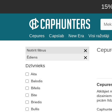
15% 
Cepures
Capslab
New Era
Visi ražotāji
Cepur
Notīrīt filtrus
Ēdiens
Dzīvnieks
Aita
Balodis
Cepures
Bifelis
Atklājiet
Bite
dizainiem
picām līdz
Briedis
Bullis
Caphunter