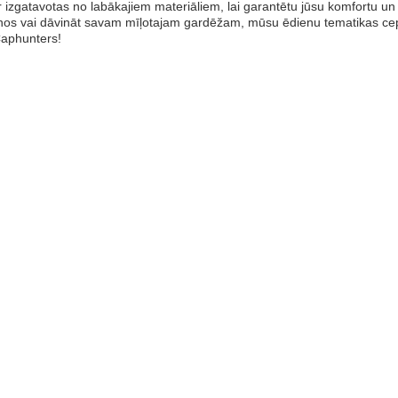
r izgatavotas no labākajiem materiāliem, lai garantētu jūsu komfortu un st
nos vai dāvināt savam mīļotajam gardēžam, mūsu ēdienu tematikas cepures
Caphunters!