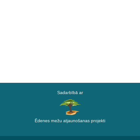
Sadarbībā ar
Ēdenes mežu atjaunošanas projekti