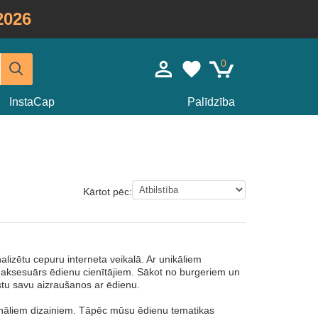
2026
0
InstaCap
Palīdzība
Kārtot pēc:
lizētu cepuru interneta veikalā. Ar unikāliem
ls aksesuārs ēdienu cienītājiem. Sākot no burgeriem un
austu savu aizraušanos ar ēdienu.
ināliem dizainiem. Tāpēc mūsu ēdienu tematikas