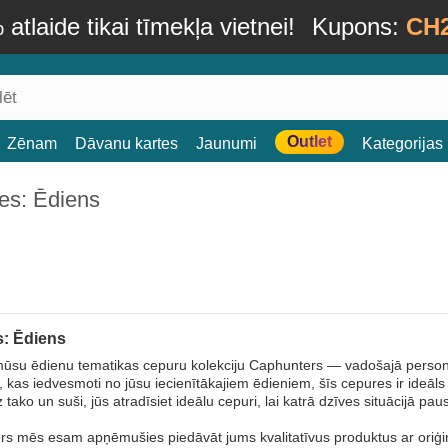
atlaide tikai tīmekļa vietnei!
Kupons:
CH
Outlet
Zēnam
Dāvanu kartes
Jaunumi
Kategorijas
es: Ēdiens
: Ēdiens
 mūsu ēdienu tematikas cepuru kolekciju Caphunters — vadošajā persona
, kas iedvesmoti no jūsu iecienītākajiem ēdieniem, šīs cepures ir ideā
 tako un suši, jūs atradīsiet ideālu cepuri, lai katrā dzīves situācijā p
s mēs esam apņēmušies piedāvāt jums kvalitatīvus produktus ar oriģ