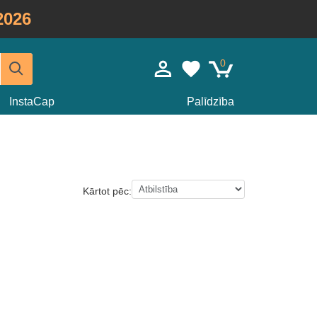
2026
0
InstaCap
Palīdzība
Kārtot pēc: