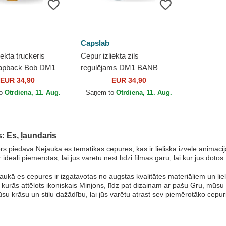
Capslab
iekta truckeris
Cepur izliekta zils
napback Bob DM1
regulējams DM1 BANB
ions Es, ļaundaris
Minions Es, ļaundaris no
EUR 34,90
EUR 34,90
ab
Capslab
to
Otrdiena, 11. Aug.
Saņem to
Otrdiena, 11. Aug.
: Es, ļaundaris
s piedāvā Nejaukā es tematikas cepures, kas ir lieliska izvēle animācij
 ideāli piemērotas, lai jūs varētu nest līdzi filmas garu, lai kur jūs dotos.
ukā es cepures ir izgatavotas no augstas kvalitātes materiāliem un lie
kurās attēlots ikoniskais Minjons, līdz pat dizainam ar pašu Gru, mūsu k
u krāsu un stilu dažādību, lai jūs varētu atrast sev piemērotāko cepuri