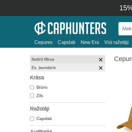
15% 
Cepures
Capslab
New Era
Visi ražotāji
Cepure
Notīrīt filtrus
Es, ļaundaris
Krāsa
Brūns
Zils
Ražotāji
Capslab
Auditorija