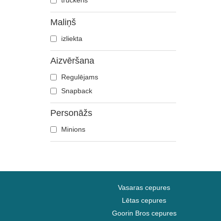
truckeris
Gredzenu pavēlnieks
Maliņš
Haizivs
izliekta
Harry Potter
Hip Hop Dogz
Aizvēršana
Kokteiļi
Regulējams
Kung Fu Panda
Snapback
Looney Tunes
Lucky Luke
Personāžs
Mītiskas radības
Minions
Motors
Mūzika
My Hero Academia
Nacionālie parki
Vasaras cepures
Naruto
Lētas cepures
NASA
Goorin Bros cepures
One Piece