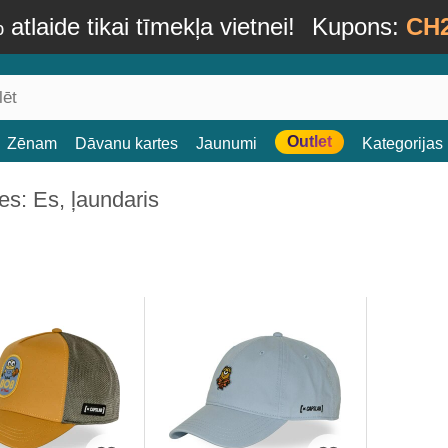
atlaide tikai tīmekļa vietnei!
Kupons:
CH
Outlet
Zēnam
Dāvanu kartes
Jaunumi
Kategorijas
s: Es, ļaundaris