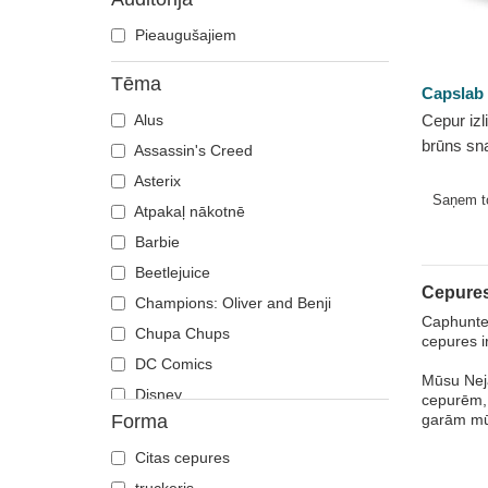
Pieaugušajiem
Tēma
Capslab
Alus
Cepur izl
brūns s
Assassin's Creed
TADB Min
Asterix
no Capsl
Saņem 
Atpakaļ nākotnē
Barbie
Beetlejuice
Cepures
Champions: Oliver and Benji
Caphunter
Chupa Chups
cepures ir
DC Comics
Mūsu Neja
Disney
cepurēm, 
Forma
garām mūs
Dragon Ball
Es, ļaundaris
Citas cepures
Fast & Furious