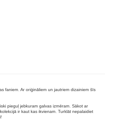
as faniem. Ar oriģināliem un jautriem dizainiem šīs
liski pieguļ jebkuram galvas izmēram. Sākot ar
olekcijā ir kaut kas ikvienam. Turklāt nepalaidiet
!