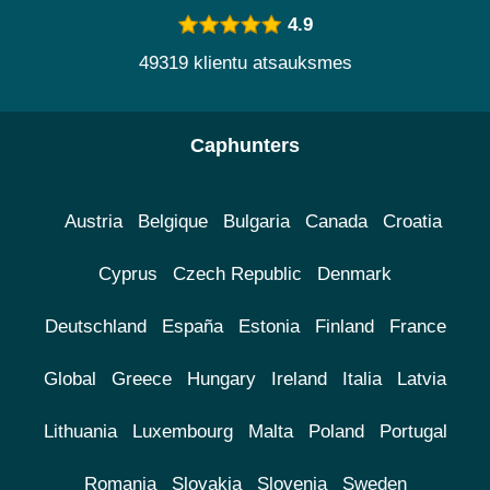
4.9
49319 klientu atsauksmes
Caphunters
Austria
Belgique
Bulgaria
Canada
Croatia
Cyprus
Czech Republic
Denmark
Deutschland
España
Estonia
Finland
France
Global
Greece
Hungary
Ireland
Italia
Latvia
Lithuania
Luxembourg
Malta
Poland
Portugal
Romania
Slovakia
Slovenia
Sweden