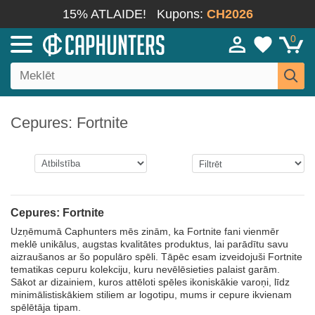
15% ATLAIDE!
Kupons:
CH2026
0
Cepures: Fortnite
Cepures: Fortnite
Uzņēmumā Caphunters mēs zinām, ka Fortnite fani vienmēr
meklē unikālus, augstas kvalitātes produktus, lai parādītu savu
aizraušanos ar šo populāro spēli. Tāpēc esam izveidojuši Fortnite
tematikas cepuru kolekciju, kuru nevēlēsieties palaist garām.
Sākot ar dizainiem, kuros attēloti spēles ikoniskākie varoņi, līdz
minimālistiskākiem stiliem ar logotipu, mums ir cepure ikvienam
spēlētāja tipam.