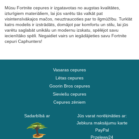
Mūsu Fortnite cepures ir izgatavotas no augstas kvalitātes,
izturīgiem materiāliem, lai jūs varētu tās valkāt pat
visintensīvākajos mačos, neuztraucoties par to ilgmūžību. Turklāt
katrs modelis ir izstrādāts, domājot par komfortu un stilu, lai jūs
varētu saglabāt unikālu un modernu izskatu, spēlējot savu
iecienītāko spēli. Negaidiet vairs un iegādājieties savu Fortnite
cepuri Caphunters!
Vasaras cepures
Lētas cepures
Goorin Bros cepures
Sieviešu cepures
Cepures zēniem
Sadarbībā ar
Jūs varat norēķināties ar:
Jebkura maksājumu karte
PayPal
Przelewy24