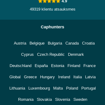
4.9
49319 klientu atsauksmes
Caphunters
Austria
Belgique
Bulgaria
Canada
Croatia
Cyprus
Czech Republic
Denmark
Deutschland
España
Estonia
Finland
France
Global
Greece
Hungary
Ireland
Italia
Latvia
Lithuania
Luxembourg
Malta
Poland
Portugal
Romania
Slovakia
Slovenia
Sweden