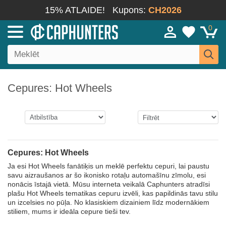
15% ATLAIDE!
Kupons:
CH2026
0
Cepures: Hot Wheels
Cepures: Hot Wheels
Ja esi Hot Wheels fanātiķis un meklē perfektu cepuri, lai paustu
savu aizraušanos ar šo ikonisko rotaļu automašīnu zīmolu, esi
nonācis īstajā vietā. Mūsu interneta veikalā Caphunters atradīsi
plašu Hot Wheels tematikas cepuru izvēli, kas papildinās tavu stilu
un izcelsies no pūļa. No klasiskiem dizainiem līdz modernākiem
stiliem, mums ir ideāla cepure tieši tev.