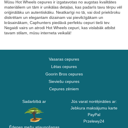
Mūsu Hot Wheels cepures ir izgatavotas no augstas kvalitātes
materiāliem un tām ir unikālas detaļas, kas padarīs tavu tērpu vēl
oriģinālāku un autentiskāku. Neatkarīgi no tā, vai dod priekšroku
diskrētam un elegantam dizainam vai pievilcīgākam un
krāsainākam, Caphunters piedāvā perfektu cepuri tieši tev.
Negaidi vairs un atrodi Hot Wheels cepuri, kas vislabāk atbilst
tavam stilam, mūsu interneta veikalā!
Vasaras cepures
Lētas cepures
Goorin Bros cepures
Sieviešu cepures
Cepures zēniem
Sadarbībā ar
Jūs varat norēķināties ar:
Jebkura maksājumu karte
PayPal
Przelewy24
Ēdenes mežu atjaunošanas