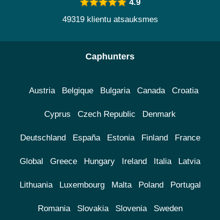
4.9
49319 klientu atsauksmes
Caphunters
Austria
Belgique
Bulgaria
Canada
Croatia
Cyprus
Czech Republic
Denmark
Deutschland
España
Estonia
Finland
France
Global
Greece
Hungary
Ireland
Italia
Latvia
Lithuania
Luxembourg
Malta
Poland
Portugal
Romania
Slovakia
Slovenia
Sweden