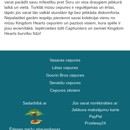
varat parādīt savu mīlestību pret Soru un viņa draugiem jebkurā
laikā un vietā. Turklāt mūsu cepures ir regulējamas un ērtas,
tāpēc jūs varat tās valkāt stundām ilgi bez jebkāda diskomforta.
Nepalaidiet garām iespēju pievienot savai kolekcijai vienu no
mūsu Kingdom Hearts cepurēm un paziņot visiem, kura spēle ir
jūsu iecienītākā. Iepērcieties tūlīt Caphunters un ņemiet Kingdom
Hearts burvību līdzi!
Vasaras cepures
Lētas cepures
Goorin Bros cepures
Sieviešu cepures
Cepures zēniem
Sadarbībā ar
Jūs varat norēķināties ar:
Jebkura maksājumu karte
PayPal
Przelewy24
Ēdenes mežu atjaunošanas