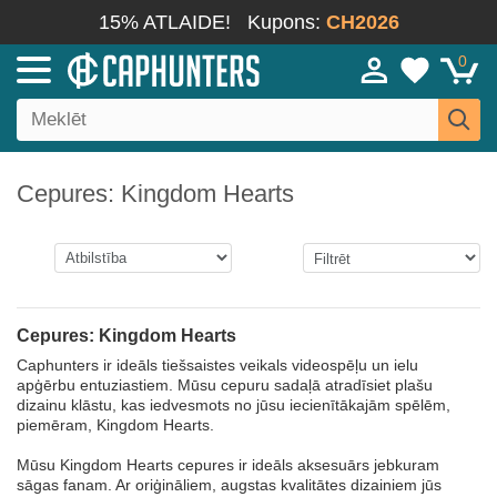
15% ATLAIDE!
Kupons:
CH2026
0
Cepures: Kingdom Hearts
Cepures: Kingdom Hearts
Caphunters ir ideāls tiešsaistes veikals videospēļu un ielu
apģērbu entuziastiem. Mūsu cepuru sadaļā atradīsiet plašu
dizainu klāstu, kas iedvesmots no jūsu iecienītākajām spēlēm,
piemēram, Kingdom Hearts.
Mūsu Kingdom Hearts cepures ir ideāls aksesuārs jebkuram
sāgas fanam. Ar oriģināliem, augstas kvalitātes dizainiem jūs