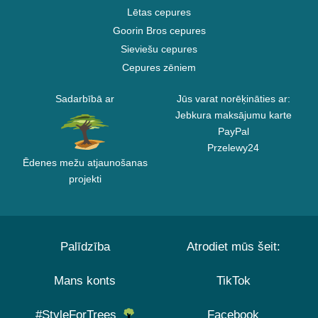
Lētas cepures
Goorin Bros cepures
Sieviešu cepures
Cepures zēniem
Sadarbībā ar
Jūs varat norēķināties ar:
Jebkura maksājumu karte
PayPal
Przelewy24
Ēdenes mežu atjaunošanas
projekti
Palīdzība
Atrodiet mūs šeit:
Mans konts
TikTok
#StyleForTrees
Facebook