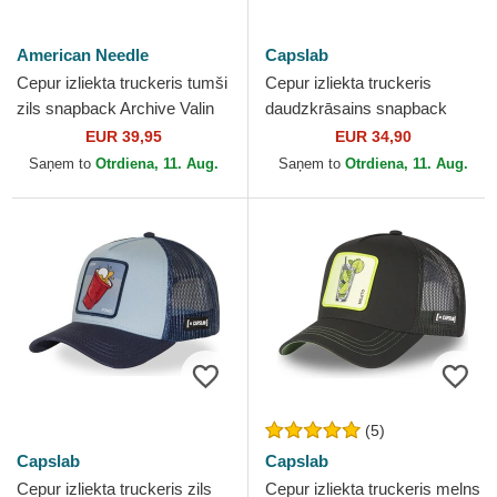
American Needle
Capslab
Cepur izliekta truckeris tumši
Cepur izliekta truckeris
zils snapback Archive Valin
daudzkrāsains snapback
no Gin and tonic Cocktails no
DRK03 MOJB Mojito Kokteiļi
EUR 39,95
EUR 34,90
American...
no Capslab
Saņem to
Otrdiena, 11. Aug.
Saņem to
Otrdiena, 11. Aug.
(5)
Capslab
Capslab
Cepur izliekta truckeris zils
Cepur izliekta truckeris melns