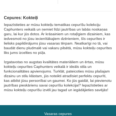
Cepures: Kokteiļi
Iepazīstieties ar mūsu kokteiļu tematikas cepurīšu kolekciju
Caphunters veikalā un ņemiet līdzi jautrības un labās noskaņas
garu, lai kur jūs dotos. Ar krāsainiem un rotaļīgiem dizainiem, kas
iedvesmoti no jūsu iecienītākajiem dzērieniem, šīs cepurītes ir
lielisks papildinājums jūsu vasaras tērpam. Neatkarīgi no tā, vai
baudāt dienu pludmalē vai vakaru pilsētā, mūsu kokteiļu cepurītes
liks jums izcelties no pūļa.
Izgatavotas no augstas kvalitātes materiāliem un ērtas, mūsu
kokteiļu cepurītes Caphunters veikalā ir ideāls stila un
funkcionalitātes apvienojums. Turklāt, pateicoties mūsu plašajam
dizainu un stilu klāstam, jūs noteikti atradīsiet perfektu cepurīti,
kas atbilst jūsu personībai un gaumei. Ko jūs gaidāt, lai pievienotu
jautrības pieskārienu savai cepurīšu kolekcijai? Iepazīstieties ar
mūsu kokteiļu cepurīšu izvēli jau tagad un iegādājieties savējās!
Vasaras cepures