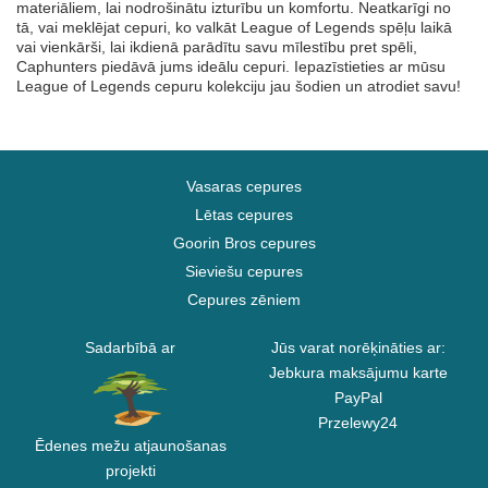
materiāliem, lai nodrošinātu izturību un komfortu. Neatkarīgi no
tā, vai meklējat cepuri, ko valkāt League of Legends spēļu laikā
vai vienkārši, lai ikdienā parādītu savu mīlestību pret spēli,
Caphunters piedāvā jums ideālu cepuri. Iepazīstieties ar mūsu
League of Legends cepuru kolekciju jau šodien un atrodiet savu!
Vasaras cepures
Lētas cepures
Goorin Bros cepures
Sieviešu cepures
Cepures zēniem
Sadarbībā ar
Jūs varat norēķināties ar:
Jebkura maksājumu karte
PayPal
Przelewy24
Ēdenes mežu atjaunošanas
projekti