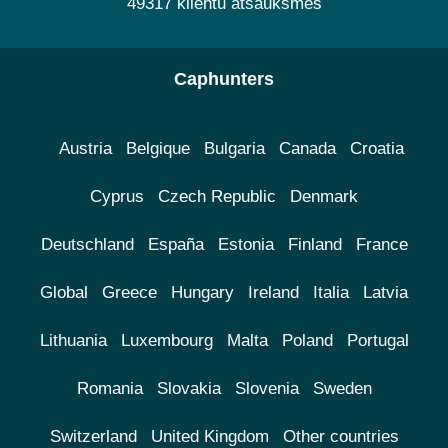
49317 klientu atsauksmes
Caphunters
Austria
Belgique
Bulgaria
Canada
Croatia
Cyprus
Czech Republic
Denmark
Deutschland
España
Estonia
Finland
France
Global
Greece
Hungary
Ireland
Italia
Latvia
Lithuania
Luxembourg
Malta
Poland
Portugal
Romania
Slovakia
Slovenia
Sweden
Switzerland
United Kingdom
Other countries