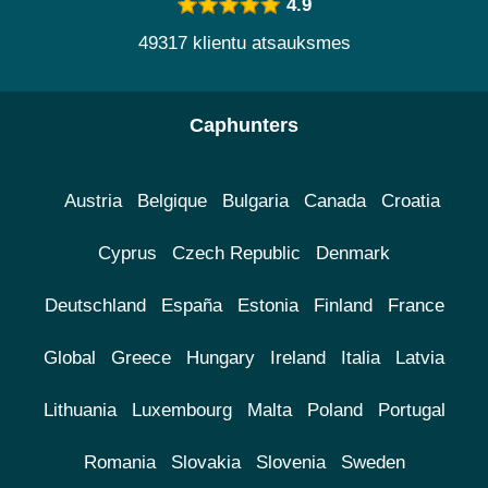
4.9
49317 klientu atsauksmes
Caphunters
Austria
Belgique
Bulgaria
Canada
Croatia
Cyprus
Czech Republic
Denmark
Deutschland
España
Estonia
Finland
France
Global
Greece
Hungary
Ireland
Italia
Latvia
Lithuania
Luxembourg
Malta
Poland
Portugal
Romania
Slovakia
Slovenia
Sweden