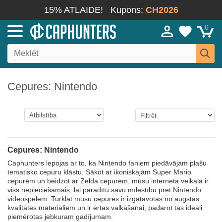
15% ATLAIDE!
Kupons:
CH2026
0
Cepures: Nintendo
Cepures: Nintendo
Caphunters lepojas ar to, ka Nintendo faniem piedāvājam plašu
tematisko cepuru klāstu. Sākot ar ikoniskajām Super Mario
cepurēm un beidzot ar Zelda cepurēm, mūsu interneta veikalā ir
viss nepieciešamais, lai parādītu savu mīlestību pret Nintendo
videospēlēm. Turklāt mūsu cepures ir izgatavotas no augstas
kvalitātes materiāliem un ir ērtas valkāšanai, padarot tās ideāli
piemērotas jebkuram gadījumam.