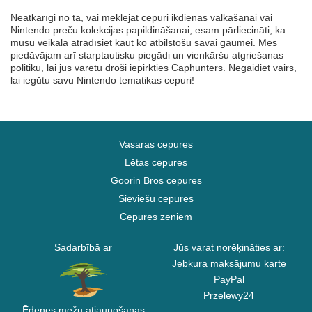
Neatkarīgi no tā, vai meklējat cepuri ikdienas valkāšanai vai
Nintendo preču kolekcijas papildināšanai, esam pārliecināti, ka
mūsu veikalā atradīsiet kaut ko atbilstošu savai gaumei. Mēs
piedāvājam arī starptautisku piegādi un vienkāršu atgriešanas
politiku, lai jūs varētu droši iepirkties Caphunters. Negaidiet vairs,
lai iegūtu savu Nintendo tematikas cepuri!
Vasaras cepures
Lētas cepures
Goorin Bros cepures
Sieviešu cepures
Cepures zēniem
Sadarbībā ar
Jūs varat norēķināties ar:
Jebkura maksājumu karte
PayPal
Przelewy24
Ēdenes mežu atjaunošanas