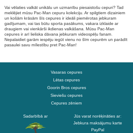
Vai vēlaties valkāt unikālu un uzmanību piesaistošu cepuri? Tad
meklējiet mūsu Pac-Man cepuru kolekciju. Ar spilgtiem dizainiem
un košām krāsām šīs cepures ir ideāli piemērotas jebkuram
gadījumam, vai tas būtu sporta pasākums, vakara izklaide ar
draugiem vai vienkārši ikdienas valkāšana. Mūsu Pac-Man
cepures ir arī lieliska dāvana jebkuram videospēļu fanam.
Nepalaidiet garām iespēju iegūt vienu no šīm cepurēm un parādīt
pasaulei savu mīlestību pret Pac-Man!
Vasaras cepures
Lētas cepures
Goorin Bros cepures
Sieviešu cepures
Cepures zēniem
Sadarbībā ar
Jūs varat norēķināties ar:
Jebkura maksājumu karte
PayPal