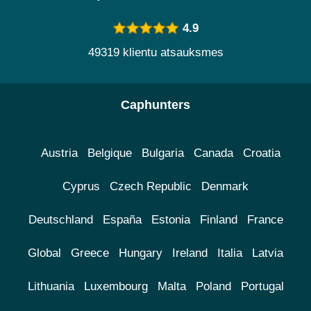
4.9
49319 klientu atsauksmes
Caphunters
Austria
Belgique
Bulgaria
Canada
Croatia
Cyprus
Czech Republic
Denmark
Deutschland
España
Estonia
Finland
France
Global
Greece
Hungary
Ireland
Italia
Latvia
Lithuania
Luxembourg
Malta
Poland
Portugal