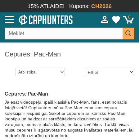
15% ATLAIDE!
Kupons:
CH2026
0
Cepures: Pac-Man
Cepures: Pac-Man
Ja esat videospēļu, īpaši klasiskā Pac-Man, fans, esat nonācis
īstajā vietā! Caphunters mūsu Pac-Man tematikas cepuru
kolekcija ir iespaidīga. Sākot ar cepurēm ar ikonisko Pac-Man
logotipu un beidzot ar sarežģītākiem dizainiem ar spēles
varoņiem, mums ir plašs klāsts, no kura izvēlēties. Turklāt visas
mūsu cepures ir izgatavotas no augstas kvalitātes materiāliem, lai
nodrošinātu izturību un komfortu.