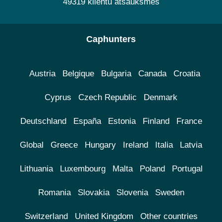
49319 klientu atsauksmes
Caphunters
Austria
Belgique
Bulgaria
Canada
Croatia
Cyprus
Czech Republic
Denmark
Deutschland
España
Estonia
Finland
France
Global
Greece
Hungary
Ireland
Italia
Latvia
Lithuania
Luxembourg
Malta
Poland
Portugal
Romania
Slovakia
Slovenia
Sweden
Switzerland
United Kingdom
Other countries