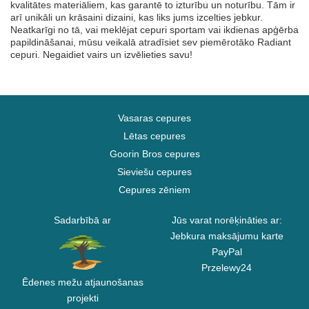
kvalitātes materiāliem, kas garantē to izturību un noturību. Tām ir
arī unikāli un krāsaini dizaini, kas liks jums izcelties jebkur.
Neatkarīgi no tā, vai meklējat cepuri sportam vai ikdienas apģērba
papildināšanai, mūsu veikalā atradīsiet sev piemērotāko Radiant
cepuri. Negaidiet vairs un izvēlieties savu!
Vasaras cepures
Lētas cepures
Goorin Bros cepures
Sieviešu cepures
Cepures zēniem
Sadarbībā ar
Jūs varat norēķināties ar:
Jebkura maksājumu karte
PayPal
Przelewy24
Ēdenes mežu atjaunošanas
projekti