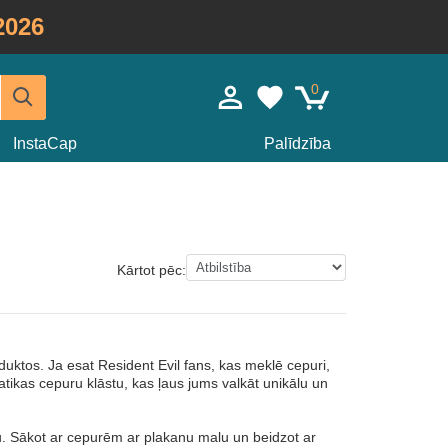
2026
0
InstaCap
Palīdzība
Kārtot pēc:
oduktos. Ja esat Resident Evil fans, kas meklē cepuri,
matikas cepuru klāstu, kas ļaus jums valkāt unikālu un
u. Sākot ar cepurēm ar plakanu malu un beidzot ar