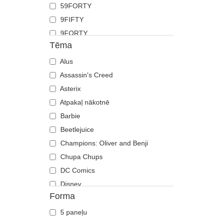
59FORTY
Grifs
9FIFTY
Haizivs
9FORTY
Jāņtārpiņš
Tēma
9FORTY APEX
Jenots
9FORTY M-Crown
Alus
Kaija
9SEVENTY
Assassin's Creed
Kaķis
9TWENTY
Asterix
Kaza
A Frame
Atpakaļ nākotnē
Ķirzaka
Casual Classic
Barbie
Koijots
E Frame
Beetlejuice
Krabis
Open Back
Champions: Oliver and Benji
Krokodils
Runner
Chupa Chups
Labradoras retrīvers
The 90s
DC Comics
Lācis
The Ball
Disney
Lapsa
Forma
The Retro
Dragon Ball
Lauva
The Snap
Es, ļaundaris
Lauva
5 paneļu