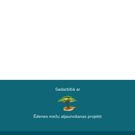
Sadarbībā ar
Ēdenes mežu atjaunošanas projekti