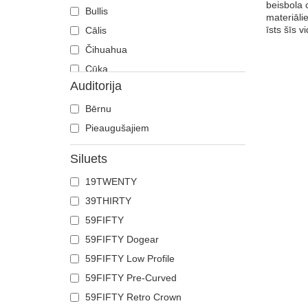
beisbola 
Bullis
materiāli
īsts šīs 
Cālis
Čihuahua
Cūka
Auditorija
Čūska
Degunradzis
Bērnu
Delfīns
Pieaugušajiem
Dobermans
Siluets
Ērglis
19TWENTY
Fēnikss
39THIRTY
Flamingo
59FIFTY
Franču buldogs
59FIFTY Dogear
Gailis
59FIFTY Low Profile
Galvaskauss
59FIFTY Pre-Curved
Gepards
59FIFTY Retro Crown
Govs