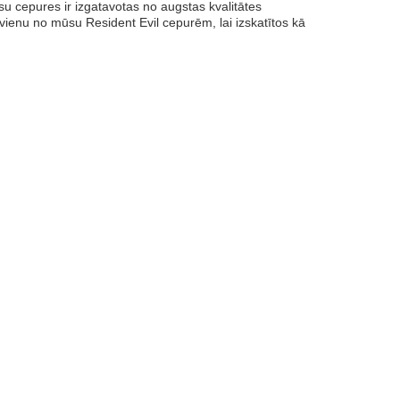
su cepures ir izgatavotas no augstas kvalitātes
 vienu no mūsu Resident Evil cepurēm, lai izskatītos kā