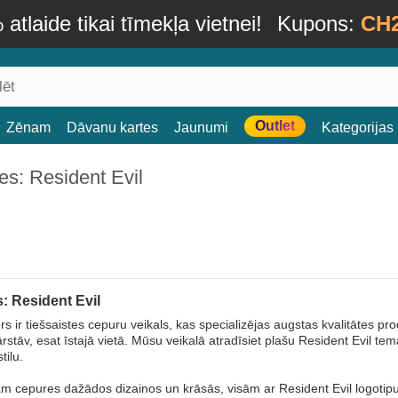
atlaide tikai tīmekļa vietnei!
Kupons:
CH
Outlet
Zēnam
Dāvanu kartes
Jaunumi
Kategorijas
s: Resident Evil
: Resident Evil
s ir tiešsaistes cepuru veikals, kas specializējas augstas kvalitātes pr
ārstāv, esat īstajā vietā. Mūsu veikalā atradīsiet plašu Resident Evil te
tilu.
m cepures dažādos dizainos un krāsās, visām ar Resident Evil logotip