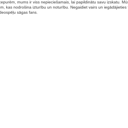
cepurēm, mums ir viss nepieciešamais, lai papildinātu savu izskatu. Mū
em, kas nodrošina izturību un noturību. Negaidiet vairs un iegādājieties
videospēļu sāgas fans.