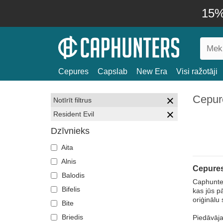
15% 
Cepures
Capslab
New Era
Visi ražotāji
Cepure
Notīrīt filtrus
Resident Evil
Dzīvnieks
Aita
Alnis
Cepures
Balodis
Caphunter
Bifelis
kas jūs p
oriģinālu s
Bite
Briedis
Piedāvāja