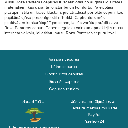
Mūsu Rozā Panteras cepures ir izgatavotas no augstas kvalitātes
materiāliem, kas garantē to izturību un komfortu. Pateicoties
plašajam stilu un krāsu klāstam, jūs atradīsiet perfektu cepuri, kas
papildinās jūsu personīgo stilu. Turklāt Caphunters mēs
piedāvājam konkurētspējīgas cenas, lai jūs varētu parādīt savu
Rozā Panteras cepuri. Tāpēc negaidiet vairs un apmeklējiet mūsu
interneta veikalu, lai atklātu mūsu Rozā Panteras cepuru izvēli.
Vasaras cepures
Lētas cepures
Goorin Bros cepures
Sieviešu cepures
Cepures zēniem
Sadarbībā ar
Jūs varat norēķināties ar:
Jebkura maksājumu karte
PayPal
Przelewy24
Ēdenes mežu atjaunošanas