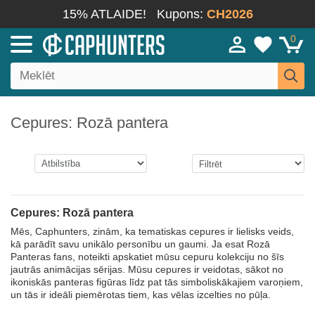
15% ATLAIDE!
Kupons:
CH2026
0
Cepures: Rozā pantera
Cepures: Rozā pantera
Mēs, Caphunters, zinām, ka tematiskas cepures ir lielisks veids,
kā parādīt savu unikālo personību un gaumi. Ja esat Rozā
Panteras fans, noteikti apskatiet mūsu cepuru kolekciju no šīs
jautrās animācijas sērijas. Mūsu cepures ir veidotas, sākot no
ikoniskās panteras figūras līdz pat tās simboliskākajiem varoņiem,
un tās ir ideāli piemērotas tiem, kas vēlas izcelties no pūļa.