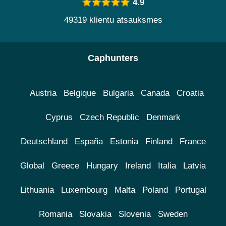
4.9
49319 klientu atsauksmes
Caphunters
Austria
Belgique
Bulgaria
Canada
Croatia
Cyprus
Czech Republic
Denmark
Deutschland
España
Estonia
Finland
France
Global
Greece
Hungary
Ireland
Italia
Latvia
Lithuania
Luxembourg
Malta
Poland
Portugal
Romania
Slovakia
Slovenia
Sweden