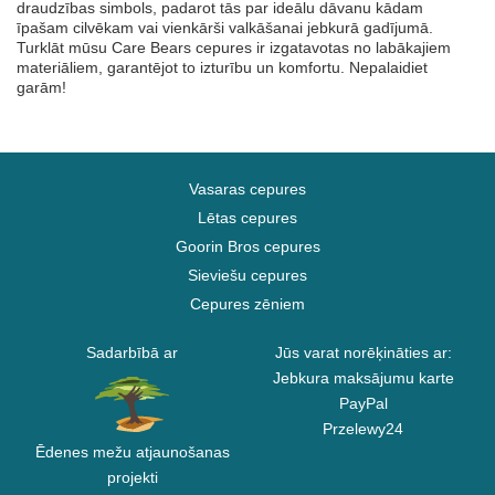
draudzības simbols, padarot tās par ideālu dāvanu kādam
īpašam cilvēkam vai vienkārši valkāšanai jebkurā gadījumā.
Turklāt mūsu Care Bears cepures ir izgatavotas no labākajiem
materiāliem, garantējot to izturību un komfortu. Nepalaidiet
garām!
Vasaras cepures
Lētas cepures
Goorin Bros cepures
Sieviešu cepures
Cepures zēniem
Sadarbībā ar
Jūs varat norēķināties ar:
Jebkura maksājumu karte
PayPal
Przelewy24
Ēdenes mežu atjaunošanas
projekti