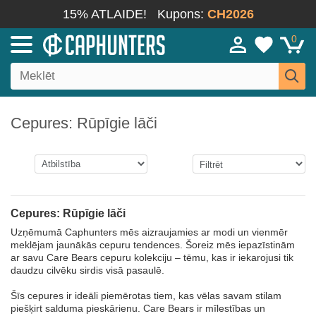
15% ATLAIDE!
Kupons:
CH2026
0
Cepures: Rūpīgie lāči
Cepures: Rūpīgie lāči
Uzņēmumā Caphunters mēs aizraujamies ar modi un vienmēr
meklējam jaunākās cepuru tendences. Šoreiz mēs iepazīstinām
ar savu Care Bears cepuru kolekciju – tēmu, kas ir iekarojusi tik
daudzu cilvēku sirdis visā pasaulē.
Šīs cepures ir ideāli piemērotas tiem, kas vēlas savam stilam
piešķirt salduma pieskārienu. Care Bears ir mīlestības un