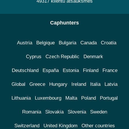
49317 klientu atsauksmes
Caphunters
Austria
Belgique
Bulgaria
Canada
Croatia
Cyprus
Czech Republic
Denmark
Deutschland
España
Estonia
Finland
France
Global
Greece
Hungary
Ireland
Italia
Latvia
Lithuania
Luxembourg
Malta
Poland
Portugal
Romania
Slovakia
Slovenia
Sweden
Switzerland
United Kingdom
Other countries