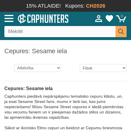
15% ATLAIDE!
Kupons:
CH2026
0
Cepures: Sesame iela
Cepures: Sesame iela
Caphunters piedāvā nepārspējamu tematisko cepuru klāstu, un,
ja esat Sesame Street fans, mums ir tieši tas, kas jums
nepieciešams! Mūsu Sesame Street cepures ir ideāli piemērotas
visu vecumu faniem un ir pieejamas dažādos stilos un dizainos,
lai apmierinātu ikvienas vajadzības.
Sākot ar ikonisko Elmo cepuri un beidzot ar Cepumu briesmoņa