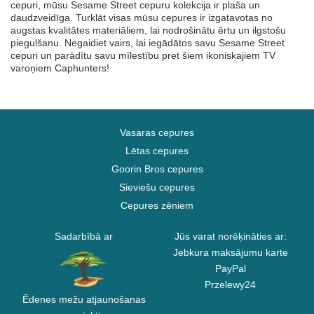
cepuri, mūsu Sesame Street cepuru kolekcija ir plaša un
daudzveidīga. Turklāt visas mūsu cepures ir izgatavotas no
augstas kvalitātes materiāliem, lai nodrošinātu ērtu un ilgstošu
piegulšanu. Negaidiet vairs, lai iegādātos savu Sesame Street
cepuri un parādītu savu mīlestību pret šiem ikoniskajiem TV
varoņiem Caphunters!
Vasaras cepures
Lētas cepures
Goorin Bros cepures
Sieviešu cepures
Cepures zēniem
Sadarbībā ar
Jūs varat norēķināties ar:
Jebkura maksājumu karte
PayPal
Przelewy24
Ēdenes mežu atjaunošanas