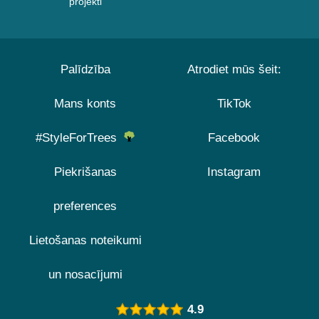
projekti
Palīdzība
Atrodiet mūs šeit:
Mans konts
TikTok
#StyleForTrees
Facebook
Piekrišanas
Instagram
preferences
Lietošanas noteikumi
un nosacījumi
4.9