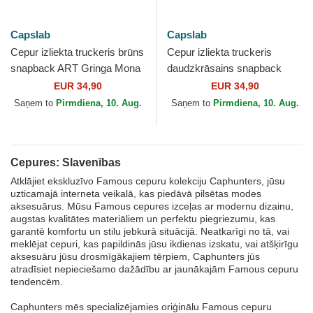
Capslab
Capslab
Cepur izliekta truckeris brūns
Cepur izliekta truckeris
snapback ART Gringa Mona
daudzkrāsains snapback
Liza Slavenības no Capslab
Dead Stars Still Burn ART
EUR 34,90
EUR 34,90
DEAD Marilyn Monroe...
Saņem to
Pirmdiena, 10. Aug.
Saņem to
Pirmdiena, 10. Aug.
Cepures: Slavenības
Atklājiet ekskluzīvo Famous cepuru kolekciju Caphunters, jūsu
uzticamajā interneta veikalā, kas piedāvā pilsētas modes
aksesuārus. Mūsu Famous cepures izceļas ar modernu dizainu,
augstas kvalitātes materiāliem un perfektu piegriezumu, kas
garantē komfortu un stilu jebkurā situācijā. Neatkarīgi no tā, vai
meklējat cepuri, kas papildinās jūsu ikdienas izskatu, vai atšķirīgu
aksesuāru jūsu drosmīgākajiem tērpiem, Caphunters jūs
atradīsiet nepieciešamo dažādību ar jaunākajām Famous cepuru
tendencēm.
Caphunters mēs specializējamies oriģinālu Famous cepuru