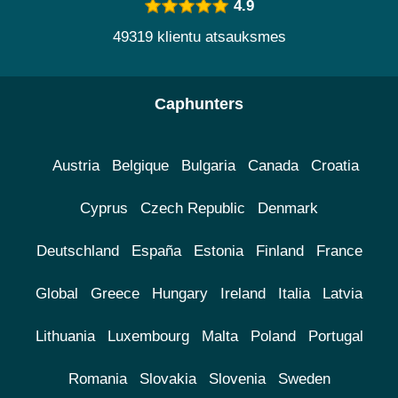
4.9
49319 klientu atsauksmes
Caphunters
Austria
Belgique
Bulgaria
Canada
Croatia
Cyprus
Czech Republic
Denmark
Deutschland
España
Estonia
Finland
France
Global
Greece
Hungary
Ireland
Italia
Latvia
Lithuania
Luxembourg
Malta
Poland
Portugal
Romania
Slovakia
Slovenia
Sweden