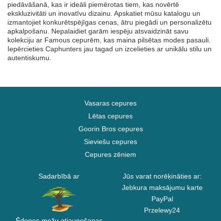
piedāvāšanā, kas ir ideāli piemērotas tiem, kas novērtē
ekskluzivitāti un inovatīvu dizainu. Apskatiet mūsu katalogu un
izmantojiet konkurētspējīgas cenas, ātru piegādi un personalizētu
apkalpošanu. Nepalaidiet garām iespēju atsvaidzināt savu
kolekciju ar Famous cepurēm, kas maina pilsētas modes pasauli.
Iepērcieties Caphunters jau tagad un izcelieties ar unikālu stilu un
autentiskumu.
Vasaras cepures
Lētas cepures
Goorin Bros cepures
Sieviešu cepures
Cepures zēniem
Sadarbībā ar
Jūs varat norēķināties ar:
Jebkura maksājumu karte
PayPal
Przelewy24
Ēdenes mežu atjaunošanas