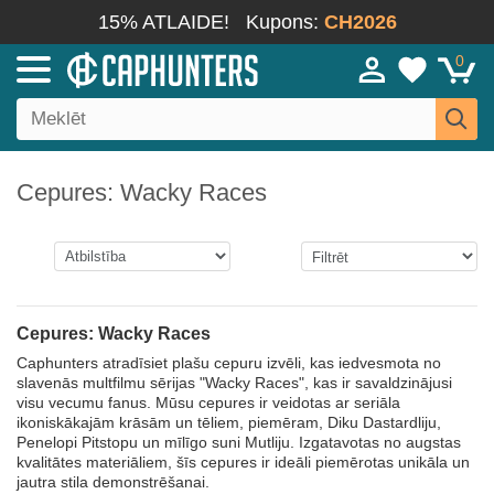
15% ATLAIDE!
Kupons:
CH2026
0
Cepures: Wacky Races
Cepures: Wacky Races
Caphunters atradīsiet plašu cepuru izvēli, kas iedvesmota no
slavenās multfilmu sērijas "Wacky Races", kas ir savaldzinājusi
visu vecumu fanus. Mūsu cepures ir veidotas ar seriāla
ikoniskākajām krāsām un tēliem, piemēram, Diku Dastardliju,
Penelopi Pitstopu un mīlīgo suni Mutliju. Izgatavotas no augstas
kvalitātes materiāliem, šīs cepures ir ideāli piemērotas unikāla un
jautra stila demonstrēšanai.