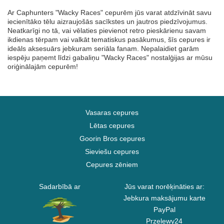
Ar Caphunters "Wacky Races" cepurēm jūs varat atdzīvināt savu
iecienītāko tēlu aizraujošās sacīkstes un jautros piedzīvojumus.
Neatkarīgi no tā, vai vēlaties pievienot retro pieskārienu savam
ikdienas tērpam vai valkāt tematiskus pasākumus, šīs cepures ir
ideāls aksesuārs jebkuram seriāla fanam. Nepalaidiet garām
iespēju paņemt līdzi gabaliņu "Wacky Races" nostalģijas ar mūsu
oriģinālajām cepurēm!
Vasaras cepures
Lētas cepures
Goorin Bros cepures
Sieviešu cepures
Cepures zēniem
Sadarbībā ar
Jūs varat norēķināties ar:
Jebkura maksājumu karte
PayPal
Przelewy24