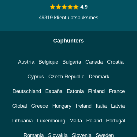
4.9
49319 klientu atsauksmes
Caphunters
Austria
Belgique
Bulgaria
Canada
Croatia
Cyprus
Czech Republic
Denmark
Deutschland
España
Estonia
Finland
France
Global
Greece
Hungary
Ireland
Italia
Latvia
Lithuania
Luxembourg
Malta
Poland
Portugal
Romania
Slovakia
Slovenia
Sweden