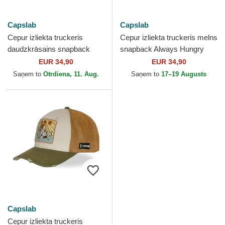
Capslab
Capslab
Cepur izliekta truckeris
Cepur izliekta truckeris melns
daudzkrāsains snapback
snapback Always Hungry
KFP FFU Po Kung Fu Panda
KFP TAKB Po Kung Fu
EUR 34,90
EUR 34,90
no Capslab
Panda no Capslab
Saņem to
Otrdiena, 11. Aug.
Saņem to
17–19 Augusts
Capslab
Cepur izliekta truckeris