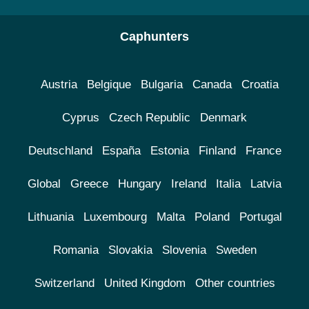
Caphunters
Austria
Belgique
Bulgaria
Canada
Croatia
Cyprus
Czech Republic
Denmark
Deutschland
España
Estonia
Finland
France
Global
Greece
Hungary
Ireland
Italia
Latvia
Lithuania
Luxembourg
Malta
Poland
Portugal
Romania
Slovakia
Slovenia
Sweden
Switzerland
United Kingdom
Other countries