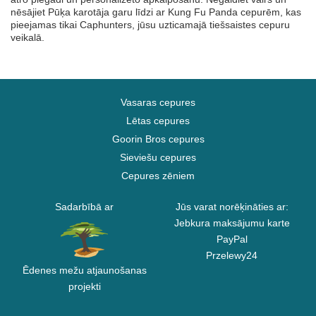
nēsājiet Pūķa karotāja garu līdzi ar Kung Fu Panda cepurēm, kas
pieejamas tikai Caphunters, jūsu uzticamajā tiešsaistes cepuru
veikalā.
Vasaras cepures
Lētas cepures
Goorin Bros cepures
Sieviešu cepures
Cepures zēniem
Sadarbībā ar
Jūs varat norēķināties ar:
Jebkura maksājumu karte
PayPal
Przelewy24
Ēdenes mežu atjaunošanas
projekti