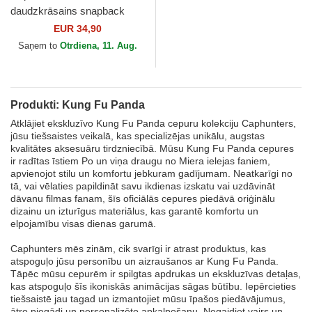
daudzkrāsains snapback
KFP DRA Kung Fu Panda no
EUR 34,90
Capslab
Saņem to
Otrdiena, 11. Aug.
Produkti: Kung Fu Panda
Atklājiet ekskluzīvo Kung Fu Panda cepuru kolekciju Caphunters,
jūsu tiešsaistes veikalā, kas specializējas unikālu, augstas
kvalitātes aksesuāru tirdzniecībā. Mūsu Kung Fu Panda cepures
ir radītas īstiem Po un viņa draugu no Miera ielejas faniem,
apvienojot stilu un komfortu jebkuram gadījumam. Neatkarīgi no
tā, vai vēlaties papildināt savu ikdienas izskatu vai uzdāvināt
dāvanu filmas fanam, šīs oficiālās cepures piedāvā oriģinālu
dizainu un izturīgus materiālus, kas garantē komfortu un
elpojamību visas dienas garumā.
Caphunters mēs zinām, cik svarīgi ir atrast produktus, kas
atspoguļo jūsu personību un aizraušanos ar Kung Fu Panda.
Tāpēc mūsu cepurēm ir spilgtas apdrukas un ekskluzīvas detaļas,
kas atspoguļo šīs ikoniskās animācijas sāgas būtību. Iepērcieties
tiešsaistē jau tagad un izmantojiet mūsu īpašos piedāvājumus,
ātro piegādi un personalizēto apkalpošanu. Negaidiet vairs un