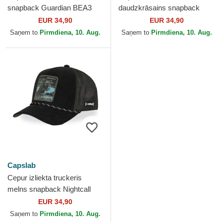
snapback Guardian BEA3
daudzkrāsains snapback
LIOB Lauva Mītiskas radības
BEA3 FORB Briedis Mītiskas
EUR 34,90
EUR 34,90
no Capslab
radības no Capslab
Saņem to
Pirmdiena, 10. Aug.
Saņem to
Pirmdiena, 10. Aug.
Capslab
Cepur izliekta truckeris
melns snapback Nightcall
BEA3 NIGB Pantera
EUR 34,90
Mītiskas radības no Capslab
Saņem to
Pirmdiena, 10. Aug.