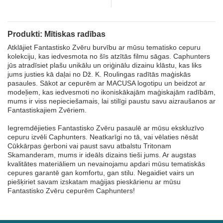
Produkti: Mītiskas radības
Atklājiet Fantastisko Zvēru burvību ar mūsu tematisko cepuru
kolekciju, kas iedvesmota no šīs atzītās filmu sāgas. Caphunters
jūs atradīsiet plašu unikālu un oriģinālu dizainu klāstu, kas liks
jums justies kā daļai no Dž. K. Roulingas radītās maģiskās
pasaules. Sākot ar cepurēm ar MACUSA logotipu un beidzot ar
modeļiem, kas iedvesmoti no ikoniskākajām maģiskajām radībām,
mums ir viss nepieciešamais, lai stilīgi paustu savu aizraušanos ar
Fantastiskajiem Zvēriem.
Iegremdējieties Fantastisko Zvēru pasaulē ar mūsu ekskluzīvo
cepuru izvēli Caphunters. Neatkarīgi no tā, vai vēlaties nēsāt
Cūkkārpas ģerboni vai paust savu atbalstu Tritonam
Skamanderam, mums ir ideāls dizains tieši jums. Ar augstas
kvalitātes materiāliem un nevainojamu apdari mūsu tematiskās
cepures garantē gan komfortu, gan stilu. Negaidiet vairs un
piešķiriet savam izskatam maģijas pieskārienu ar mūsu
Fantastisko Zvēru cepurēm Caphunters!