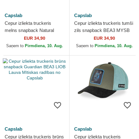
Capslab
Capslab
Cepur izliekta truckeris
Cepur izliekta truckeris tumši
melns snapback Natural
zils snapback BEA3 MYSB
Mystik MYS Lauva Mītiskas
Tīģeris Mītiskas radības no
EUR 34,90
EUR 34,90
radības no Capslab
Capslab
Saņem to
Pirmdiena, 10. Aug.
Saņem to
Pirmdiena, 10. Aug.
Capslab
Capslab
Cepur izliekta truckeris brūns
Cepur izliekta truckeris