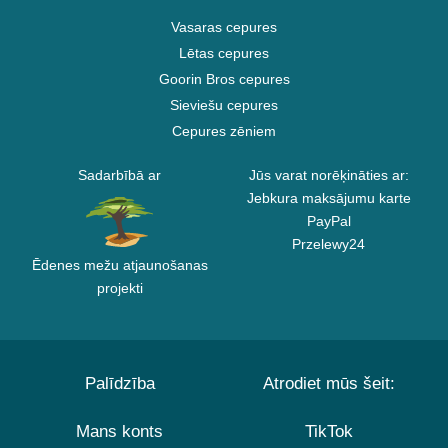
Vasaras cepures
Lētas cepures
Goorin Bros cepures
Sieviešu cepures
Cepures zēniem
Sadarbībā ar
Jūs varat norēķināties ar:
Jebkura maksājumu karte
PayPal
Przelewy24
Ēdenes mežu atjaunošanas
projekti
Palīdzība
Atrodiet mūs šeit:
Mans konts
TikTok