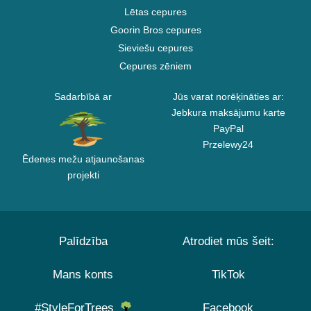
Lētas cepures
Goorin Bros cepures
Sieviešu cepures
Cepures zēniem
Sadarbībā ar
Jūs varat norēķināties ar:
Jebkura maksājumu karte
PayPal
Przelewy24
Ēdenes mežu atjaunošanas
projekti
Palīdzība
Atrodiet mūs šeit:
Mans konts
TikTok
#StyleForTrees
Facebook