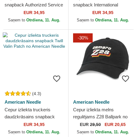
snapback Authorized Service
snapback International
Valin no American Needle
Speedway Tri Color no
EUR 34,95
EUR 34,95
American Needle
Saņem to
Otrdiena, 11. Aug.
Saņem to
Otrdiena, 11. Aug.
-30%
(4.3)
American Needle
American Needle
Cepur izliekta truckeris
Cepur izliekta melns
daudzkrāsains snapback
regulējams Z28 Ballpark no
Twill Valin Patch no American
American Needle
EUR 34,95
EUR
29,50
EUR 20,65
Needle
Saņem to
Otrdiena, 11. Aug.
Saņem to
Otrdiena, 11. Aug.