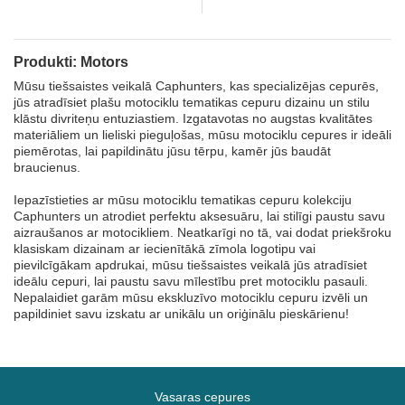
Produkti: Motors
Mūsu tiešsaistes veikalā Caphunters, kas specializējas cepurēs,
jūs atradīsiet plašu motociklu tematikas cepuru dizainu un stilu
klāstu divriteņu entuziastiem. Izgatavotas no augstas kvalitātes
materiāliem un lieliski pieguļošas, mūsu motociklu cepures ir ideāli
piemērotas, lai papildinātu jūsu tērpu, kamēr jūs baudāt
braucienus.
Iepazīstieties ar mūsu motociklu tematikas cepuru kolekciju
Caphunters un atrodiet perfektu aksesuāru, lai stilīgi paustu savu
aizraušanos ar motocikliem. Neatkarīgi no tā, vai dodat priekšroku
klasiskam dizainam ar iecienītākā zīmola logotipu vai
pievilcīgākam apdrukai, mūsu tiešsaistes veikalā jūs atradīsiet
ideālu cepuri, lai paustu savu mīlestību pret motociklu pasauli.
Nepalaidiet garām mūsu ekskluzīvo motociklu cepuru izvēli un
papildiniet savu izskatu ar unikālu un oriģinālu pieskārienu!
Vasaras cepures