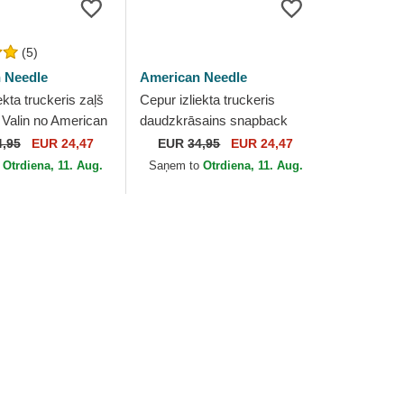
(5)
 Needle
American Needle
ekta truckeris zaļš
Cepur izliekta truckeris
Valin no American
daudzkrāsains snapback
Valin no American Needle
4,95
EUR 24,47
EUR
34,95
EUR 24,47
o
Otrdiena, 11. Aug.
Saņem to
Otrdiena, 11. Aug.