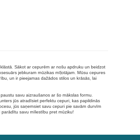
klāstā. Sākot ar cepurēm ar nošu apdruku un beidzot
 aksesuārs jebkuram mūzikas mīļotājam. Mūsu cepures
rību, un ir pieejamas dažādos stilos un krāsās, lai
ai paustu savu aizraušanos ar šo mākslas formu.
unters jūs atradīsiet perfektu cepuri, kas papildinās
procesu, jūs saņemsiet savu cepuri pie savām durvīm
ni parādītu savu mīlestību pret mūziku!