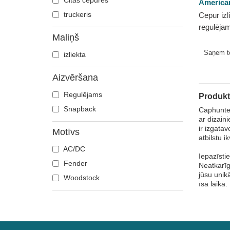
Citas cepures
America
Fast & Furious
truckeris
Cepur izl
regulēja
Gredzenu pavēlnieks
Maliņš
Fender n
Haizivs
Saņem 
izliekta
Harry Potter
Hip Hop Dogz
Aizvēršana
Kokteiļi
Regulējams
Produkt
Kung Fu Panda
Snapback
Caphunter
Looney Tunes
ar dizain
Lucky Luke
ir izgata
Motīvs
atbilstu i
Mītiskas radības
AC/DC
Iepazīsti
Motors
Fender
Neatkarīg
Mūzika
jūsu unik
Woodstock
īsā laikā
My Hero Academia
Nacionālie parki
Naruto
NASA