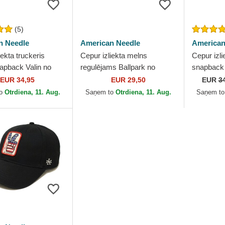
(5)
n Needle
American Needle
American
iekta truckeris
Cepur izliekta melns
Cepur izli
apback Valin no
regulējams Ballpark no
snapback 
 Needle
American Needle
Needle
EUR 34,95
EUR 29,50
EUR
3
to
Otrdiena, 11. Aug.
Saņem to
Otrdiena, 11. Aug.
Saņem t