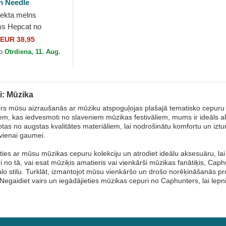
n Needle
iekta melns
ms Hepcat no
o American Needle
EUR 38,95
to
Otrdiena, 11. Aug.
i: Mūzika
s mūsu aizraušanās ar mūziku atspoguļojas plašajā tematisko cepuru 
iem, kas iedvesmoti no slaveniem mūzikas festivāliem, mums ir ideāls
votas no augstas kvalitātes materiāliem, lai nodrošinātu komfortu un iztu
kvienai gaumei.
eties ar mūsu mūzikas cepuru kolekciju un atrodiet ideālu aksesuāru, l
i no tā, vai esat mūziķis amatieris vai vienkārši mūzikas fanātiķis, Caph
ālo stilu. Turklāt, izmantojot mūsu vienkāršo un drošo norēķināšanās 
. Negaidiet vairs un iegādājieties mūzikas cepuri no Caphunters, lai lep