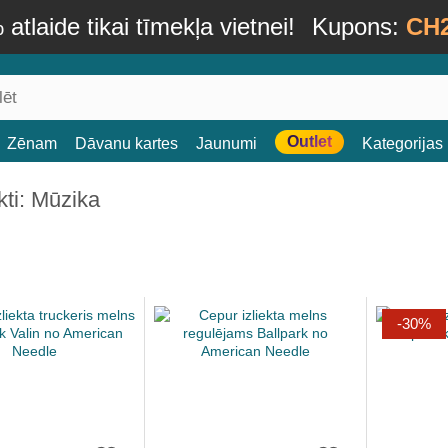
atlaide tikai tīmekļa vietnei!
Kupons:
CH
Outlet
Zēnam
Dāvanu kartes
Jaunumi
Kategorijas
ti: Mūzika
-30%