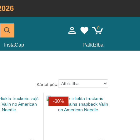
2026
0
InstaCap
Palīdzība
Kārtot pēc:
-30%