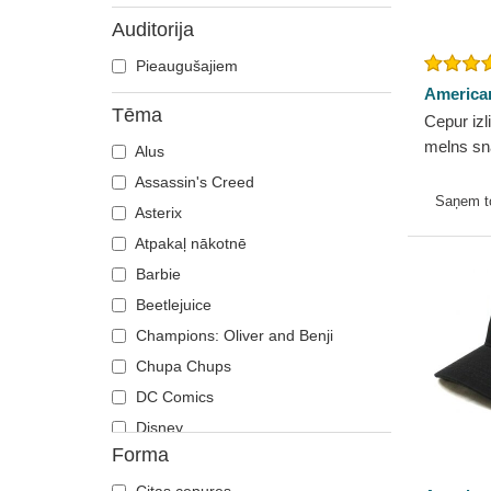
Auditorija
Pieaugušajiem
America
Tēma
Cepur izl
melns sn
Alus
American
Assassin's Creed
Saņem 
Asterix
Atpakaļ nākotnē
Barbie
Beetlejuice
Champions: Oliver and Benji
Chupa Chups
DC Comics
Disney
Forma
Dragon Ball
Es, ļaundaris