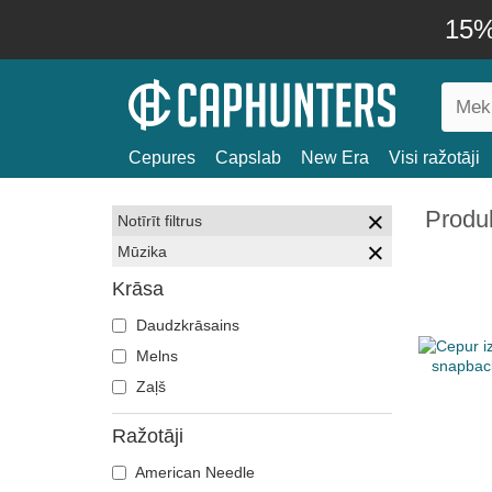
15% 
Cepures
Capslab
New Era
Visi ražotāji
Produk
Notīrīt filtrus
Mūzika
Krāsa
Daudzkrāsains
Melns
Zaļš
Ražotāji
American Needle