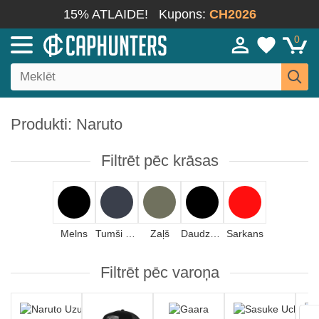
15% ATLAIDE!
Kupons:
CH2026
0
Produkti: Naruto
Filtrēt pēc krāsas
Melns
Tumši zils
Zaļš
Daudzkrāsains
Sarkans
Filtrēt pēc varoņa