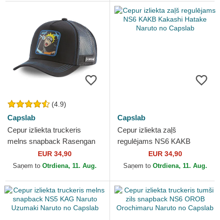
(4.9)
Capslab
Capslab
Cepur izliekta truckeris
Cepur izliekta zaļš
melns snapback Rasengan
regulējams NS6 KAKB
RAS2 Naruto Uzumaki
Kakashi Hatake Naruto no
EUR 34,90
EUR 34,90
Naruto no Capslab
Capslab
Saņem to
Otrdiena, 11. Aug.
Saņem to
Otrdiena, 11. Aug.