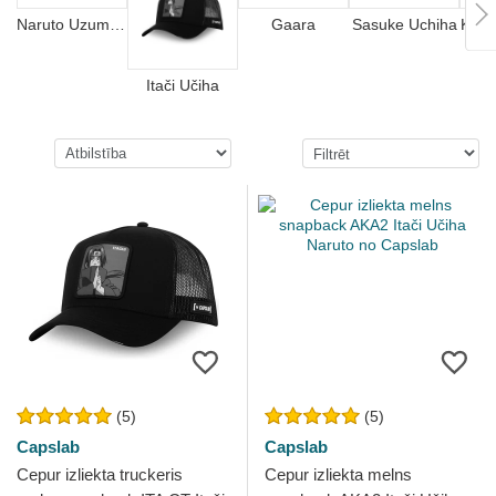
Naruto Uzumaki
Gaara
Sasuke Uchiha
Kaka
Itači Učiha
(5)
(5)
Capslab
Capslab
Cepur izliekta truckeris
Cepur izliekta melns