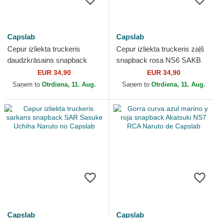
Capslab
Capslab
Cepur izliekta truckeris
Cepur izliekta truckeris zaļš
daudzkrāsains snapback
snapback rosa NS6 SAKB
NS6 OIRB Sexy jutsu Naruto
Sakura Haruno Naruto no
EUR 34,90
EUR 34,90
no Capslab
Capslab
Saņem to
Otrdiena, 11. Aug.
Saņem to
Otrdiena, 11. Aug.
Capslab
Capslab