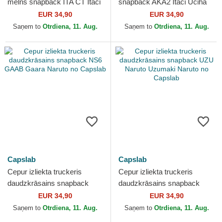
melns snapback ITA CT Itači
snapback AKA2 Itači Učiha
Učiha Naruto no Capslab
Naruto no Capslab
EUR 34,90
EUR 34,90
Saņem to
Otrdiena, 11. Aug.
Saņem to
Otrdiena, 11. Aug.
Capslab
Capslab
Cepur izliekta truckeris
Cepur izliekta truckeris
daudzkrāsains snapback
daudzkrāsains snapback
NS6 GAAB Gaara Naruto no
UZU Naruto Uzumaki Naruto
EUR 34,90
EUR 34,90
Capslab
no Capslab
Saņem to
Otrdiena, 11. Aug.
Saņem to
Otrdiena, 11. Aug.