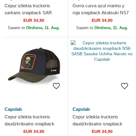
Cepur izliekta truckeris
Gorra curva azul marino y
sarkans snapback SAR
roja snapback Akatsuki NS7
Sasuke Uchiha Naruto no
RCA Naruto de Capslab
EUR 34,90
EUR 34,90
Capslab
Saņem to
Otrdiena, 11. Aug.
Saņem to
Otrdiena, 11. Aug.
Capslab
Capslab
Cepur izliekta truckeris
Cepur izliekta truckeris
daudzkrāsains snapback
daudzkrāsains snapback
NS6 NARB Naruto no
NS6 SASB Sasuke Uchiha
EUR 34,90
EUR 34,90