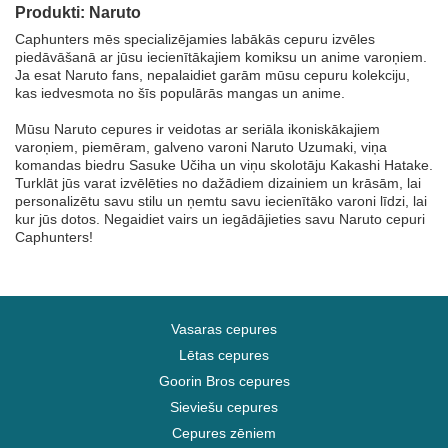
Produkti: Naruto
Caphunters mēs specializējamies labākās cepuru izvēles
piedāvāšanā ar jūsu iecienītākajiem komiksu un anime varoņiem.
Ja esat Naruto fans, nepalaidiet garām mūsu cepuru kolekciju,
kas iedvesmota no šīs populārās mangas un anime.
Mūsu Naruto cepures ir veidotas ar seriāla ikoniskākajiem
varoņiem, piemēram, galveno varoni Naruto Uzumaki, viņa
komandas biedru Sasuke Učiha un viņu skolotāju Kakashi Hatake.
Turklāt jūs varat izvēlēties no dažādiem dizainiem un krāsām, lai
personalizētu savu stilu un ņemtu savu iecienītāko varoni līdzi, lai
kur jūs dotos. Negaidiet vairs un iegādājieties savu Naruto cepuri
Caphunters!
Vasaras cepures
Lētas cepures
Goorin Bros cepures
Sieviešu cepures
Cepures zēniem