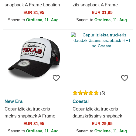
snapback A Frame Location
zils snapback A Frame
Patch no Mykonos no New
Location no Los Angeles
EUR 31,95
EUR 31,95
Era
Ciudades y Playas...
Saņem to
Otrdiena, 11. Aug.
Saņem to
Otrdiena, 11. Aug.
(5)
New Era
Coastal
Cepur izliekta truckeris
Cepur izliekta truckeris
melns snapback A Frame
daudzkrāsains snapback
Location no Austin Ciudades
HFT no Coastal
EUR 31,95
EUR 29,95
y Playas Texas no New...
Saņem to
Otrdiena, 11. Aug.
Saņem to
Otrdiena, 11. Aug.