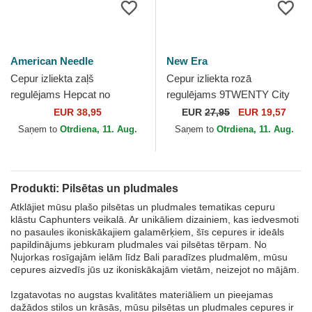
American Needle
New Era
Cepur izliekta zaļš
Cepur izliekta rozā
regulējams Hepcat no
regulējams 9TWENTY City
Huntington Beach no
no Los Angeles no New Era
EUR 38,95
EUR
27,95
EUR 19,57
American Needle
Saņem to
Otrdiena, 11. Aug.
Saņem to
Otrdiena, 11. Aug.
Produkti: Pilsētas un pludmales
Atklājiet mūsu plašo pilsētas un pludmales tematikas cepuru
klāstu Caphunters veikalā. Ar unikāliem dizainiem, kas iedvesmoti
no pasaules ikoniskākajiem galamērķiem, šīs cepures ir ideāls
papildinājums jebkuram pludmales vai pilsētas tērpam. No
Ņujorkas rosīgajām ielām līdz Bali paradīzes pludmalēm, mūsu
cepures aizvedīs jūs uz ikoniskākajām vietām, neizejot no mājām.
Izgatavotas no augstas kvalitātes materiāliem un pieejamas
dažādos stilos un krāsās, mūsu pilsētas un pludmales cepures ir