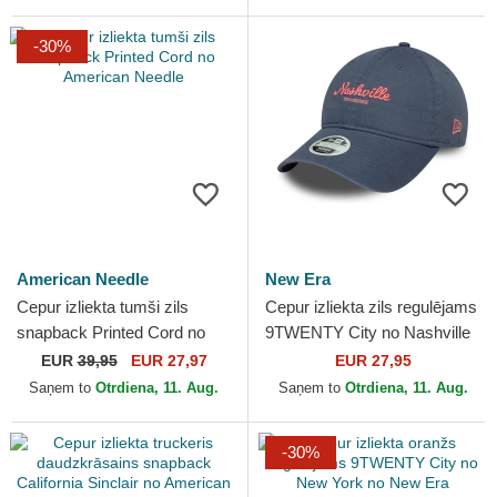
-30%
American Needle
New Era
Cepur izliekta tumši zils
Cepur izliekta zils regulējams
snapback Printed Cord no
9TWENTY City no Nashville
American Needle
no New Era
EUR
39,95
EUR 27,97
EUR 27,95
Saņem to
Otrdiena, 11. Aug.
Saņem to
Otrdiena, 11. Aug.
-30%