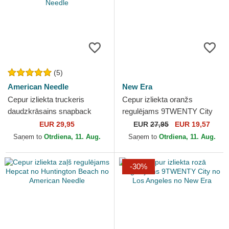
(5)
American Needle
New Era
Cepur izliekta truckeris
Cepur izliekta oranžs
daudzkrāsains snapback
regulējams 9TWENTY City
California Sinclair no
no New York no New Era
EUR 29,95
EUR
27,95
EUR 19,57
American Needle
Saņem to
Otrdiena, 11. Aug.
Saņem to
Otrdiena, 11. Aug.
-30%