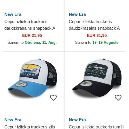
New Era
New Era
Cepur izliekta truckeris
Cepur izliekta truckeris
daudzkrāsains snapback A
daudzkrāsains snapback A
Frame Location Patch no
Frame Location Patch no
EUR 31,95
EUR 31,95
Costa Brava no New Era
Portofino no New Era
Saņem to
Otrdiena, 11. Aug.
Saņem to
17–19 Augusts
New Era
New Era
Cepur izliekta truckeris zils
Cepur izliekta truckeris tumši