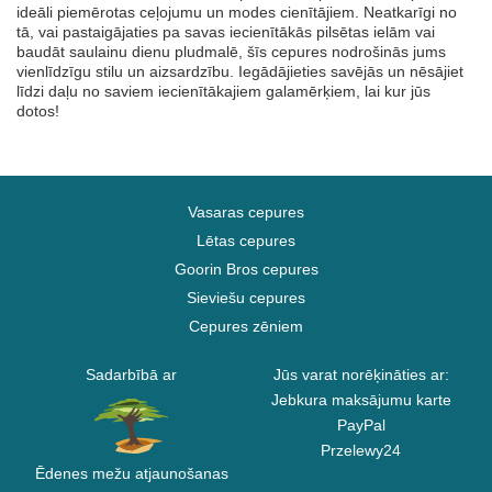
ideāli piemērotas ceļojumu un modes cienītājiem. Neatkarīgi no
tā, vai pastaigājaties pa savas iecienītākās pilsētas ielām vai
baudāt saulainu dienu pludmalē, šīs cepures nodrošinās jums
vienlīdzīgu stilu un aizsardzību. Iegādājieties savējās un nēsājiet
līdzi daļu no saviem iecienītākajiem galamērķiem, lai kur jūs
dotos!
Vasaras cepures
Lētas cepures
Goorin Bros cepures
Sieviešu cepures
Cepures zēniem
Sadarbībā ar
Jūs varat norēķināties ar:
Jebkura maksājumu karte
PayPal
Przelewy24
Ēdenes mežu atjaunošanas