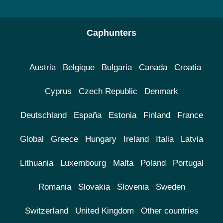
Caphunters
Austria
Belgique
Bulgaria
Canada
Croatia
Cyprus
Czech Republic
Denmark
Deutschland
España
Estonia
Finland
France
Global
Greece
Hungary
Ireland
Italia
Latvia
Lithuania
Luxembourg
Malta
Poland
Portugal
Romania
Slovakia
Slovenia
Sweden
Switzerland
United Kingdom
Other countries