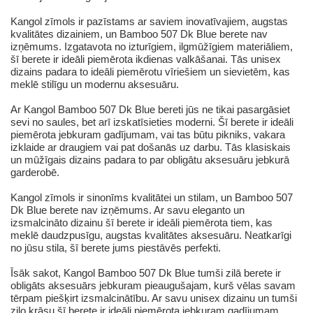
Kangol zīmols ir pazīstams ar saviem inovatīvajiem, augstas
kvalitātes dizainiem, un Bamboo 507 Dk Blue berete nav
izņēmums. Izgatavota no izturīgiem, ilgmūžīgiem materiāliem,
šī berete ir ideāli piemērota ikdienas valkāšanai. Tās unisex
dizains padara to ideāli piemērotu vīriešiem un sievietēm, kas
meklē stilīgu un modernu aksesuāru.
Ar Kangol Bamboo 507 Dk Blue bereti jūs ne tikai pasargāsiet
sevi no saules, bet arī izskatīsieties moderni. Šī berete ir ideāli
piemērota jebkuram gadījumam, vai tas būtu pikniks, vakara
izklaide ar draugiem vai pat došanās uz darbu. Tās klasiskais
un mūžīgais dizains padara to par obligātu aksesuāru jebkurā
garderobē.
Kangol zīmols ir sinonīms kvalitātei un stilam, un Bamboo 507
Dk Blue berete nav izņēmums. Ar savu eleganto un
izsmalcināto dizainu šī berete ir ideāli piemērota tiem, kas
meklē daudzpusīgu, augstas kvalitātes aksesuāru. Neatkarīgi
no jūsu stila, šī berete jums piestāvēs perfekti.
Īsāk sakot, Kangol Bamboo 507 Dk Blue tumši zilā berete ir
obligāts aksesuārs jebkuram pieaugušajam, kurš vēlas savam
tērpam piešķirt izsmalcinātību. Ar savu unisex dizainu un tumši
zilo krāsu šī berete ir ideāli piemērota jebkuram gadījumam.