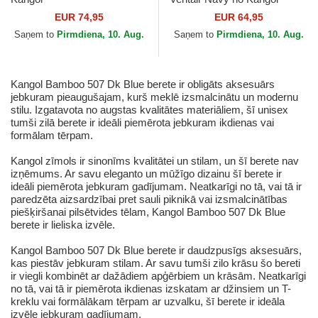
EUR 74,95
EUR 64,95
Saņem to
Pirmdiena, 10. Aug.
Saņem to
Pirmdiena, 10. Aug.
Kangol Bamboo 507 Dk Blue berete ir obligāts aksesuārs
jebkuram pieaugušajam, kurš meklē izsmalcinātu un modernu
stilu. Izgatavota no augstas kvalitātes materiāliem, šī unisex
tumši zilā berete ir ideāli piemērota jebkuram ikdienas vai
formālam tērpam.
Kangol zīmols ir sinonīms kvalitātei un stilam, un šī berete nav
izņēmums. Ar savu eleganto un mūžīgo dizainu šī berete ir
ideāli piemērota jebkuram gadījumam. Neatkarīgi no tā, vai tā ir
paredzēta aizsardzībai pret sauli piknikā vai izsmalcinātības
piešķiršanai pilsētvides tēlam, Kangol Bamboo 507 Dk Blue
berete ir lieliska izvēle.
Kangol Bamboo 507 Dk Blue berete ir daudzpusīgs aksesuārs,
kas piestāv jebkuram stilam. Ar savu tumši zilo krāsu šo bereti
ir viegli kombinēt ar dažādiem apģērbiem un krāsām. Neatkarīgi
no tā, vai tā ir piemērota ikdienas izskatam ar džinsiem un T-
kreklu vai formālākam tērpam ar uzvalku, šī berete ir ideāla
izvēle jebkuram gadījumam.