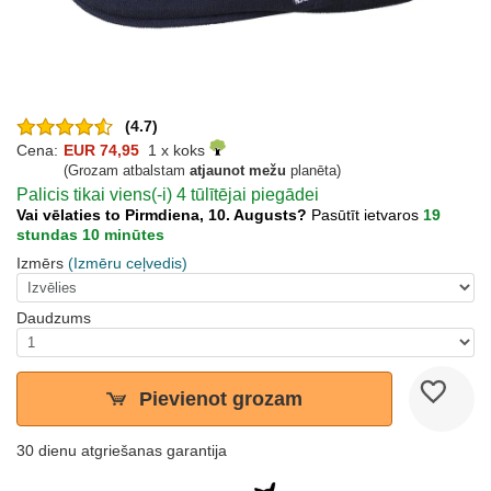
(4.7)
Cena:
EUR 74,95
1 x koks
(Grozam atbalstam
atjaunot mežu
planēta)
Palicis tikai viens(-i) 4 tūlītējai piegādei
Vai vēlaties to Pirmdiena, 10. Augusts?
Pasūtīt ietvaros
19
stundas 10 minūtes
Izmērs
(Izmēru ceļvedis)
Daudzums
Pievienot grozam
30 dienu atgriešanas garantija