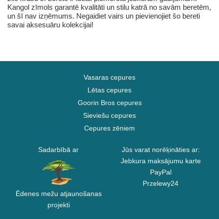
Kangol zīmols garantē kvalitāti un stilu katrā no savām beretēm,
un šī nav izņēmums. Negaidiet vairs un pievienojiet šo bereti
savai aksesuāru kolekcijai!
Vasaras cepures
Lētas cepures
Goorin Bros cepures
Sieviešu cepures
Cepures zēniem
Sadarbībā ar
Jūs varat norēķināties ar:
Jebkura maksājumu karte
PayPal
Przelewy24
Ēdenes mežu atjaunošanas
projekti