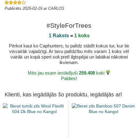
Publicēts 2025-02-19 ar CARLOS
#StyleForTrees
1 Raksts
=
1 koks
Pērkot kaut ko Caphunters, tu palīdz stādīt kokus tur, kur tie
visvairāk vajadzīgi. Ar tavu palīdzību mēs varam 1 koks vēl
vairāk un kopā spert soli pretī ilgtspējai un labākai nākotnei
ikvienam.
Mēs jau esam iestādījuši
259.408
koki
Paldies!
Klienti, kas iegādājās šo produktu, iegādājās arī