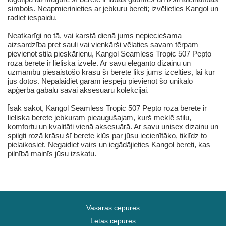
simbols. Neapmierinieties ar jebkuru bereti; izvēlieties Kangol un
radiet iespaidu.
Neatkarīgi no tā, vai karstā dienā jums nepieciešama
aizsardzība pret sauli vai vienkārši vēlaties savam tērpam
pievienot stila pieskārienu, Kangol Seamless Tropic 507 Pepto
rozā berete ir lieliska izvēle. Ar savu eleganto dizainu un
uzmanību piesaistošo krāsu šī berete liks jums izcelties, lai kur
jūs dotos. Nepalaidiet garām iespēju pievienot šo unikālo
apģērba gabalu savai aksesuāru kolekcijai.
Īsāk sakot, Kangol Seamless Tropic 507 Pepto rozā berete ir
lieliska berete jebkuram pieaugušajam, kurš meklē stilu,
komfortu un kvalitāti vienā aksesuārā. Ar savu unisex dizainu un
spilgti rozā krāsu šī berete kļūs par jūsu iecienītāko, tiklīdz to
pielaikosiet. Negaidiet vairs un iegādājieties Kangol bereti, kas
pilnībā mainīs jūsu izskatu.
Vasaras cepures
Lētas cepures