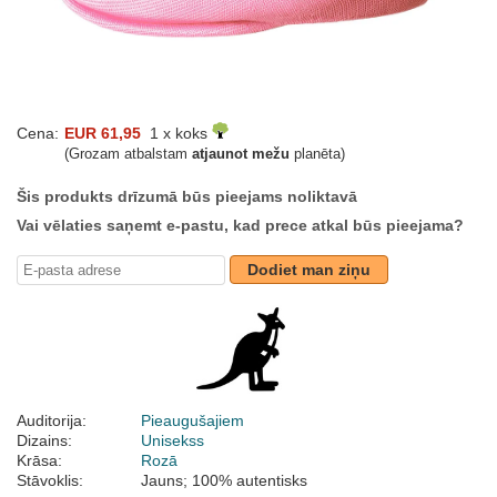
Cena:
EUR 61,95
1 x koks
(Grozam atbalstam
atjaunot mežu
planēta)
Šis produkts drīzumā būs pieejams noliktavā
Vai vēlaties saņemt e-pastu, kad prece atkal būs pieejama?
Dodiet man ziņu
Auditorija:
Pieaugušajiem
Dizains:
Unisekss
Krāsa:
Rozā
Stāvoklis:
Jauns; 100% autentisks