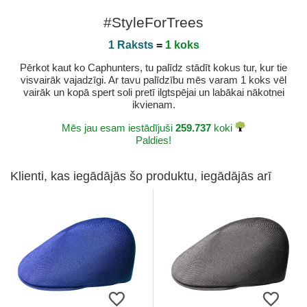
#StyleForTrees
1 Raksts
=
1 koks
Pērkot kaut ko Caphunters, tu palīdz stādīt kokus tur, kur tie
visvairāk vajadzīgi. Ar tavu palīdzību mēs varam 1 koks vēl
vairāk un kopā spert soli pretī ilgtspējai un labākai nākotnei
ikvienam.
Mēs jau esam iestādījuši
259.737
koki
Paldies!
Klienti, kas iegādājās šo produktu, iegādājās arī