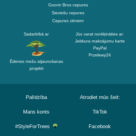
Goorin Bros cepures
Sieviešu cepures
Cepures zēniem
Sadarbībā ar
Jūs varat norēķināties ar:
Jebkura maksājumu karte
PayPal
Przelewy24
Ēdenes mežu atjaunošanas
projekti
Palīdzība
Atrodiet mūs šeit:
Mans konts
TikTok
#StyleForTrees
Facebook