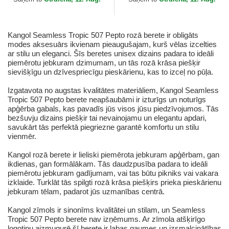
Kangol Seamless Tropic 507 Pepto rozā berete ir obligāts
modes aksesuārs ikvienam pieaugušajam, kurš vēlas izcelties
ar stilu un eleganci. Šīs beretes unisex dizains padara to ideāli
piemērotu jebkuram dzimumam, un tās rozā krāsa piešķir
sievišķīgu un dzīvespriecīgu pieskārienu, kas to izceļ no pūļa.
Izgatavota no augstas kvalitātes materiāliem, Kangol Seamless
Tropic 507 Pepto berete neapšaubāmi ir izturīgs un noturīgs
apģērba gabals, kas pavadīs jūs visos jūsu piedzīvojumos. Tās
bezšuvju dizains piešķir tai nevainojamu un elegantu apdari,
savukārt tās perfektā piegriezne garantē komfortu un stilu
vienmēr.
Kangol rozā berete ir lieliski piemērota jebkuram apģērbam, gan
ikdienas, gan formālākam. Tās daudzpusība padara to ideāli
piemērotu jebkuram gadījumam, vai tas būtu pikniks vai vakara
izklaide. Turklāt tās spilgti rozā krāsa piešķirs prieka pieskārienu
jebkuram tēlam, padarot jūs uzmanības centrā.
Kangol zīmols ir sinonīms kvalitātei un stilam, un Seamless
Tropic 507 Pepto berete nav izņēmums. Ar zīmola atšķirīgo
logotipu aizmugurē šī berete ir labas gaumes un izsmalcinātības