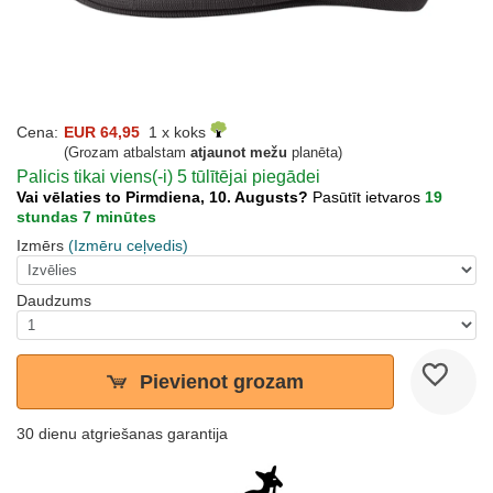
Cena:
EUR 64,95
1 x koks
(Grozam atbalstam
atjaunot mežu
planēta)
Palicis tikai viens(-i) 5 tūlītējai piegādei
Vai vēlaties to Pirmdiena, 10. Augusts?
Pasūtīt ietvaros
19
stundas 7 minūtes
Izmērs
(Izmēru ceļvedis)
Daudzums
Pievienot grozam
30 dienu atgriešanas garantija