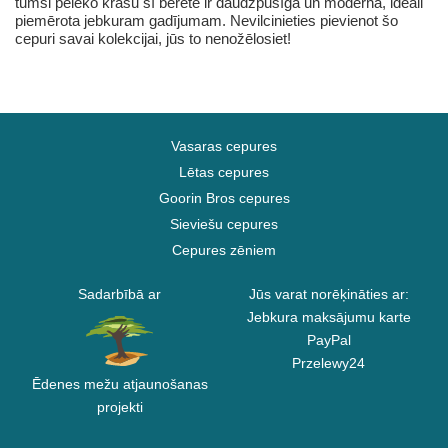
tumši pelēko krāsu šī berete ir daudzpusīga un moderna, ideāli
piemērota jebkuram gadījumam. Nevilcinieties pievienot šo
cepuri savai kolekcijai, jūs to nenožēlosiet!
Vasaras cepures
Lētas cepures
Goorin Bros cepures
Sieviešu cepures
Cepures zēniem
Sadarbībā ar
Jūs varat norēķināties ar:
Jebkura maksājumu karte
PayPal
Przelewy24
Ēdenes mežu atjaunošanas
projekti