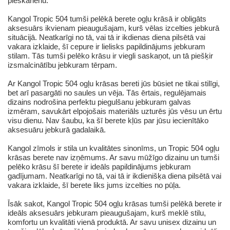
pieskārienu.
Kangol Tropic 504 tumši pelēkā berete ogļu krāsā ir obligāts
aksesuārs ikvienam pieaugušajam, kurš vēlas izcelties jebkurā
situācijā. Neatkarīgi no tā, vai tā ir ikdienas diena pilsētā vai
vakara izklaide, šī cepure ir lielisks papildinājums jebkuram
stilam. Tās tumši pelēko krāsu ir viegli saskaņot, un tā piešķir
izsmalcinātību jebkuram tērpam.
Ar Kangol Tropic 504 ogļu krāsas bereti jūs būsiet ne tikai stilīgi,
bet arī pasargāti no saules un vēja. Tās ērtais, regulējamais
dizains nodrošina perfektu piegulšanu jebkuram galvas
izmēram, savukārt elpojošais materiāls uzturēs jūs vēsu un ērtu
visu dienu. Nav šaubu, ka šī berete kļūs par jūsu iecienītāko
aksesuāru jebkurā gadalaikā.
Kangol zīmols ir stila un kvalitātes sinonīms, un Tropic 504 ogļu
krāsas berete nav izņēmums. Ar savu mūžīgo dizainu un tumši
pelēko krāsu šī berete ir ideāls papildinājums jebkuram
gadījumam. Neatkarīgi no tā, vai tā ir ikdienišķa diena pilsētā vai
vakara izklaide, šī berete liks jums izcelties no pūļa.
Īsāk sakot, Kangol Tropic 504 ogļu krāsas tumši pelēkā berete ir
ideāls aksesuārs jebkuram pieaugušajam, kurš meklē stilu,
komfortu un kvalitāti vienā produktā. Ar savu unisex dizainu un