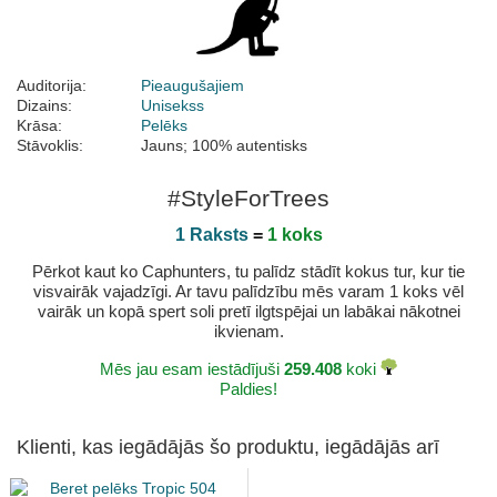
Auditorija:
Pieaugušajiem
Dizains:
Unisekss
Krāsa:
Pelēks
Stāvoklis:
Jauns; 100% autentisks
#StyleForTrees
1 Raksts
=
1 koks
Pērkot kaut ko Caphunters, tu palīdz stādīt kokus tur, kur tie
visvairāk vajadzīgi. Ar tavu palīdzību mēs varam 1 koks vēl
vairāk un kopā spert soli pretī ilgtspējai un labākai nākotnei
ikvienam.
Mēs jau esam iestādījuši
259.408
koki
Paldies!
Klienti, kas iegādājās šo produktu, iegādājās arī