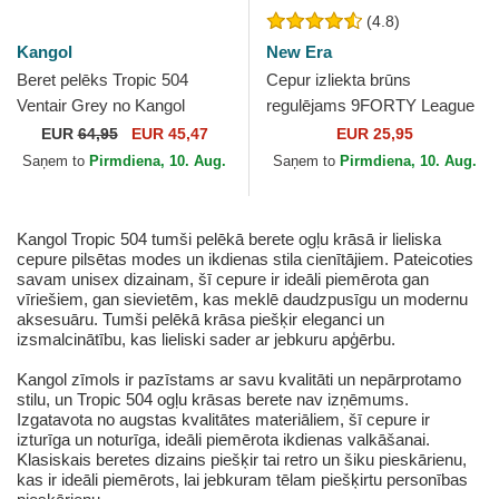
(4.8)
Kangol
New Era
Beret pelēks Tropic 504
Cepur izliekta brūns
Ventair Grey no Kangol
regulējams 9FORTY League
Essential no New York
EUR
64,95
EUR 45,47
EUR 25,95
Yankees MLB no New Era
Saņem to
Pirmdiena, 10. Aug.
Saņem to
Pirmdiena, 10. Aug.
Kangol Tropic 504 tumši pelēkā berete ogļu krāsā ir lieliska
cepure pilsētas modes un ikdienas stila cienītājiem. Pateicoties
savam unisex dizainam, šī cepure ir ideāli piemērota gan
vīriešiem, gan sievietēm, kas meklē daudzpusīgu un modernu
aksesuāru. Tumši pelēkā krāsa piešķir eleganci un
izsmalcinātību, kas lieliski sader ar jebkuru apģērbu.
Kangol zīmols ir pazīstams ar savu kvalitāti un nepārprotamo
stilu, un Tropic 504 ogļu krāsas berete nav izņēmums.
Izgatavota no augstas kvalitātes materiāliem, šī cepure ir
izturīga un noturīga, ideāli piemērota ikdienas valkāšanai.
Klasiskais beretes dizains piešķir tai retro un šiku pieskārienu,
kas ir ideāli piemērots, lai jebkuram tēlam piešķirtu personības