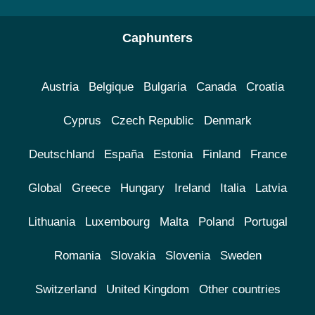
Caphunters
Austria
Belgique
Bulgaria
Canada
Croatia
Cyprus
Czech Republic
Denmark
Deutschland
España
Estonia
Finland
France
Global
Greece
Hungary
Ireland
Italia
Latvia
Lithuania
Luxembourg
Malta
Poland
Portugal
Romania
Slovakia
Slovenia
Sweden
Switzerland
United Kingdom
Other countries