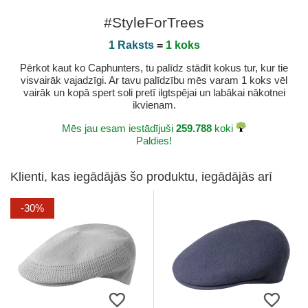
#StyleForTrees
1 Raksts
=
1 koks
Pērkot kaut ko Caphunters, tu palīdz stādīt kokus tur, kur tie
visvairāk vajadzīgi. Ar tavu palīdzību mēs varam 1 koks vēl
vairāk un kopā spert soli pretī ilgtspējai un labākai nākotnei
ikvienam.
Mēs jau esam iestādījuši
259.788
koki
Paldies!
Klienti, kas iegādājās šo produktu, iegādājās arī
-30%