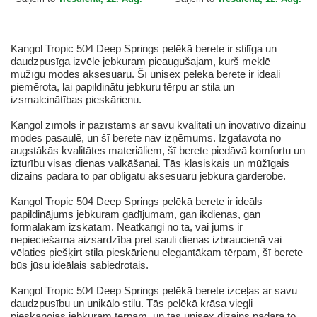
Kangol Tropic 504 Deep Springs pelēkā berete ir stilīga un
daudzpusīga izvēle jebkuram pieaugušajam, kurš meklē
mūžīgu modes aksesuāru. Šī unisex pelēkā berete ir ideāli
piemērota, lai papildinātu jebkuru tērpu ar stila un
izsmalcinātības pieskārienu.
Kangol zīmols ir pazīstams ar savu kvalitāti un inovatīvo dizainu
modes pasaulē, un šī berete nav izņēmums. Izgatavota no
augstākās kvalitātes materiāliem, šī berete piedāvā komfortu un
izturību visas dienas valkāšanai. Tās klasiskais un mūžīgais
dizains padara to par obligātu aksesuāru jebkurā garderobē.
Kangol Tropic 504 Deep Springs pelēkā berete ir ideāls
papildinājums jebkuram gadījumam, gan ikdienas, gan
formālākam izskatam. Neatkarīgi no tā, vai jums ir
nepieciešama aizsardzība pret sauli dienas izbraucienā vai
vēlaties piešķirt stila pieskārienu elegantākam tērpam, šī berete
būs jūsu ideālais sabiedrotais.
Kangol Tropic 504 Deep Springs pelēkā berete izceļas ar savu
daudzpusību un unikālo stilu. Tās pelēkā krāsa viegli
pieskaņojas jebkuram tērpam, un tās unisex dizains padara to