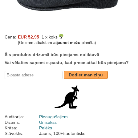
Cena:
EUR 52,95
1 x koks
(Grozam atbalstam
atjaunot mežu
planēta)
Šis produkts drīzumā būs pieejams noliktavā
Vai vēlaties saņemt e-pastu, kad prece atkal būs pieejama?
Dodiet man ziņu
Auditorija:
Pieaugušajiem
Dizains:
Unisekss
Krāsa:
Pelēks
Stāvoklis:
Jauns; 100% autentisks