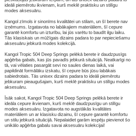
ideāli piemērotu ikvienam, kurš meklē praktisku un stilīgu
modes aksesuāru.
Kangol zīmols ir sinonīms kvalitātei un stilam, un šī berete nav
izņēmums. Izgatavota no labākajiem materiāliem, šī cepure
garantē komfortu un izturību, lai jūs varētu to baudīt ilgu laiku.
Tās klasiskais un mūžīgais dizains padara to par nepieciešamu
aksesuāru jebkurā modes kolekcijā.
Kangol Tropic 504 Deep Springs pelēkā berete ir daudzpusīgs
apģērba gabals, kas jūs pavadīs jebkurā situācijā. Neatkarīgi no
tā, vai vēlaties pasargāt sevi no saules dienas laikā, vai
papildināt formālāku izskatu, šī cepure būs jūsu labākais
sabiedrotais. Tās unisex dizains padara to ideāli piemērotu
jebkuram pieaugušajam, kurš meklē praktisku un stilīgu modes
aksesuāru.
Īsāk sakot, Kangol Tropic 504 Deep Springs pelēkā berete ir
ideāla cepure ikvienam, kurš meklē daudzpusīgu un stilīgu
modes aksesuāru. Izgatavota no augstākās kvalitātes
materiāliem un ar klasisku dizainu, šī cepure garantē komfortu
un stilu jebkurā situācijā. Nepalaidiet garām iespēju pievienot šo
unikālo apģērba gabalu savai aksesuāru kolekcijai!