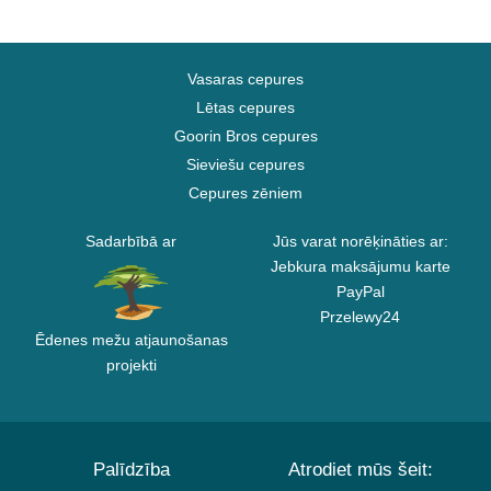
Vasaras cepures
Lētas cepures
Goorin Bros cepures
Sieviešu cepures
Cepures zēniem
Sadarbībā ar
Jūs varat norēķināties ar:
Jebkura maksājumu karte
PayPal
Przelewy24
Ēdenes mežu atjaunošanas
projekti
Palīdzība
Atrodiet mūs šeit: