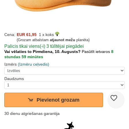
Cena:
EUR 61,95
1 x koks
(Grozam atbalstam
atjaunot mežu
planēta)
Palicis tikai viens(-i) 3 tūlītējai piegādei
Vai vēlaties to Pirmdiena, 10. Augusts?
Pasūtīt ietvaros
8
stundas 59 minūtes
Izmērs
(Izmēru ceļvedis)
Daudzums
Pievienot grozam
30 dienu atgriešanas garantija