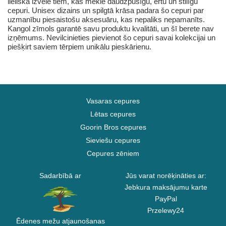
lieliska izvēle tiem, kas meklē daudzpusīgu, ērtu un stilīgu
cepuri. Unisex dizains un spilgtā krāsa padara šo cepuri par
uzmanību piesaistošu aksesuāru, kas nepaliks nepamanīts.
Kangol zīmols garantē savu produktu kvalitāti, un šī berete nav
izņēmums. Nevilcinieties pievienot šo cepuri savai kolekcijai un
piešķirt saviem tērpiem unikālu pieskārienu.
Vasaras cepures
Lētas cepures
Goorin Bros cepures
Sieviešu cepures
Cepures zēniem
Sadarbībā ar
Jūs varat norēķināties ar:
Jebkura maksājumu karte
PayPal
Przelewy24
Ēdenes mežu atjaunošanas