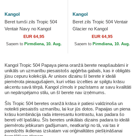
Kangol
Kangol
Beret tumši zils Tropic 504
Beret zils Tropic 504 Ventair
Ventair Navy no Kangol
Glacier no Kangol
EUR 64,95
EUR 64,95
Saņem to
Pirmdiena, 10. Aug.
Saņem to
Pirmdiena, 10. Aug.
Kangol Tropic 504 Papaya piena oranžā berete neapšaubāmi ir
unikāls un uzmanību piesaistošs apģērba gabals, kas ir obligāts
jūsu cepuru kolekcijā. Ar unisex dizainu šī berete ir ideāli
piemērota pieaugušajiem, kuri vēlas izcelties ar spilgtu krāsu
akcentu savā tērpā. Kangol zīmols ir pazīstams ar savu kvalitāti
un nepārspējamo stilu, un šī berete nav izņēmums.
Šīs Tropic 504 beretes oranžā krāsa ir patiesi valdzinoša un
noteikti piesaistīs uzmanību, lai kur jūs dotos. Papaijas un piena
krāsu kombinācija rada interesantu kontrastu, kas padara šo
bereti vēl īpašāku. Šīs beretes unikālais dizains padara to ideāli
piemērotu jebkuram gadījumam, neatkarīgi no tā, vai tas ir
paredzēts ikdienas izskatam vai oriģinalitātes piešķināšanai