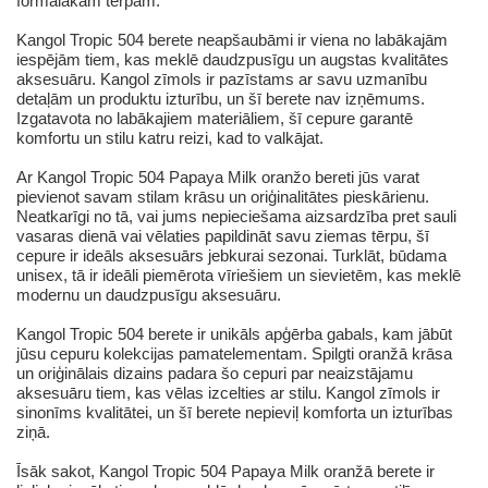
formālākam tērpam.
Kangol Tropic 504 berete neapšaubāmi ir viena no labākajām
iespējām tiem, kas meklē daudzpusīgu un augstas kvalitātes
aksesuāru. Kangol zīmols ir pazīstams ar savu uzmanību
detaļām un produktu izturību, un šī berete nav izņēmums.
Izgatavota no labākajiem materiāliem, šī cepure garantē
komfortu un stilu katru reizi, kad to valkājat.
Ar Kangol Tropic 504 Papaya Milk oranžo bereti jūs varat
pievienot savam stilam krāsu un oriģinalitātes pieskārienu.
Neatkarīgi no tā, vai jums nepieciešama aizsardzība pret sauli
vasaras dienā vai vēlaties papildināt savu ziemas tērpu, šī
cepure ir ideāls aksesuārs jebkurai sezonai. Turklāt, būdama
unisex, tā ir ideāli piemērota vīriešiem un sievietēm, kas meklē
modernu un daudzpusīgu aksesuāru.
Kangol Tropic 504 berete ir unikāls apģērba gabals, kam jābūt
jūsu cepuru kolekcijas pamatelementam. Spilgti oranžā krāsa
un oriģinālais dizains padara šo cepuri par neaizstājamu
aksesuāru tiem, kas vēlas izcelties ar stilu. Kangol zīmols ir
sinonīms kvalitātei, un šī berete nepieviļ komforta un izturības
ziņā.
Īsāk sakot, Kangol Tropic 504 Papaya Milk oranžā berete ir