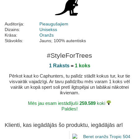
Auditorija:
Pieaugušajiem
Dizains:
Unisekss
Krāsa:
Oranžs
Stāvoklis:
Jauns; 100% autentisks
#StyleForTrees
1 Raksts
=
1 koks
Pērkot kaut ko Caphunters, tu palīdz stādīt kokus tur, kur tie
visvairāk vajadzīgi. Ar tavu palīdzību mēs varam 1 koks vēl
vairāk un kopā spert soli pretī ilgtspējai un labākai nākotnei
ikvienam.
Mēs jau esam iestādījuši
259.589
koki
Paldies!
Klienti, kas iegādājās šo produktu, iegādājās arī