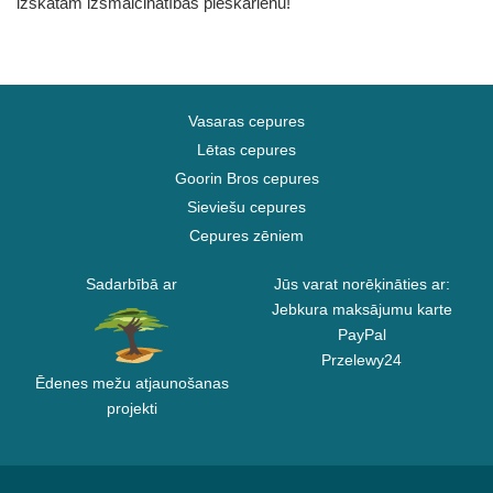
izskatam izsmalcinātības pieskārienu!
Vasaras cepures
Lētas cepures
Goorin Bros cepures
Sieviešu cepures
Cepures zēniem
Sadarbībā ar
Jūs varat norēķināties ar:
Jebkura maksājumu karte
PayPal
Przelewy24
Ēdenes mežu atjaunošanas
projekti