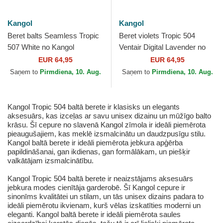
Kangol
Kangol
Beret balts Seamless Tropic
Beret violets Tropic 504
507 White no Kangol
Ventair Digital Lavender no
Kangol
EUR 64,95
EUR 64,95
Saņem to
Pirmdiena, 10. Aug.
Saņem to
Pirmdiena, 10. Aug.
Kangol Tropic 504 baltā berete ir klasisks un elegants
aksesuārs, kas izceļas ar savu unisex dizainu un mūžīgo balto
krāsu. Šī cepure no slavenā Kangol zīmola ir ideāli piemērota
pieaugušajiem, kas meklē izsmalcinātu un daudzpusīgu stilu.
Kangol baltā berete ir ideāli piemērota jebkura apģērba
papildināšanai, gan ikdienas, gan formālākam, un piešķir
valkātājam izsmalcinātību.
Kangol Tropic 504 baltā berete ir neaizstājams aksesuārs
jebkura modes cienītāja garderobē. Šī Kangol cepure ir
sinonīms kvalitātei un stilam, un tās unisex dizains padara to
ideāli piemērotu ikvienam, kurš vēlas izskatīties moderni un
eleganti. Kangol baltā berete ir ideāli piemērota saules