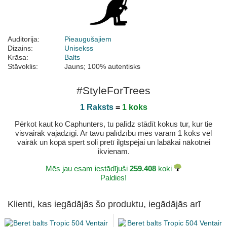
Auditorija:
Pieaugušajiem
Dizains:
Unisekss
Krāsa:
Balts
Stāvoklis:
Jauns; 100% autentisks
#StyleForTrees
1 Raksts
=
1 koks
Pērkot kaut ko Caphunters, tu palīdz stādīt kokus tur, kur tie
visvairāk vajadzīgi. Ar tavu palīdzību mēs varam 1 koks vēl
vairāk un kopā spert soli pretī ilgtspējai un labākai nākotnei
ikvienam.
Mēs jau esam iestādījuši
259.408
koki
Paldies!
Klienti, kas iegādājās šo produktu, iegādājās arī