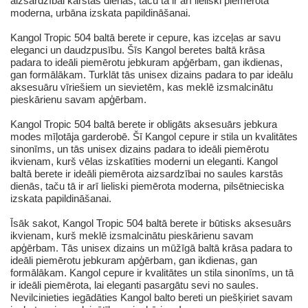
aizsardzībai karstās dienās, taču tā ir arī lieliski piemērota
moderna, urbāna izskata papildināšanai.
Kangol Tropic 504 baltā berete ir cepure, kas izceļas ar savu
eleganci un daudzpusību. Šīs Kangol beretes baltā krāsa
padara to ideāli piemērotu jebkuram apģērbam, gan ikdienas,
gan formālākam. Turklāt tās unisex dizains padara to par ideālu
aksesuāru vīriešiem un sievietēm, kas meklē izsmalcinātu
pieskārienu savam apģērbam.
Kangol Tropic 504 baltā berete ir obligāts aksesuārs jebkura
modes mīļotāja garderobē. Šī Kangol cepure ir stila un kvalitātes
sinonīms, un tās unisex dizains padara to ideāli piemērotu
ikvienam, kurš vēlas izskatīties moderni un eleganti. Kangol
baltā berete ir ideāli piemērota aizsardzībai no saules karstās
dienās, taču tā ir arī lieliski piemērota moderna, pilsētnieciska
izskata papildināšanai.
Īsāk sakot, Kangol Tropic 504 baltā berete ir būtisks aksesuārs
ikvienam, kurš meklē izsmalcinātu pieskārienu savam
apģērbam. Tās unisex dizains un mūžīgā baltā krāsa padara to
ideāli piemērotu jebkuram apģērbam, gan ikdienas, gan
formālākam. Kangol cepure ir kvalitātes un stila sinonīms, un tā
ir ideāli piemērota, lai eleganti pasargātu sevi no saules.
Nevilcinieties iegādāties Kangol balto bereti un piešķiriet savam