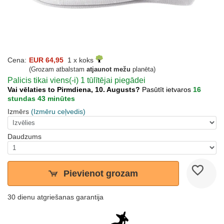
Cena:
EUR 64,95
1 x koks
(Grozam atbalstam
atjaunot mežu
planēta)
Palicis tikai viens(-i) 1 tūlītējai piegādei
Vai vēlaties to Pirmdiena, 10. Augusts?
Pasūtīt ietvaros
16
stundas 43 minūtes
Izmērs
(Izmēru ceļvedis)
Daudzums
Pievienot grozam
30 dienu atgriešanas garantija