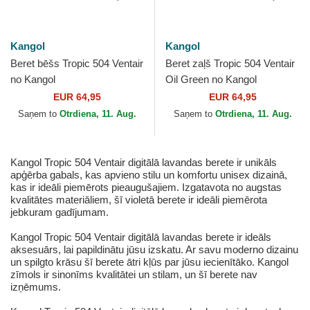
Kangol
Kangol
Beret bēšs Tropic 504 Ventair
Beret zaļš Tropic 504 Ventair
no Kangol
Oil Green no Kangol
EUR 64,95
EUR 64,95
Saņem to
Otrdiena, 11. Aug.
Saņem to
Otrdiena, 11. Aug.
Kangol Tropic 504 Ventair digitālā lavandas berete ir unikāls
apģērba gabals, kas apvieno stilu un komfortu unisex dizainā,
kas ir ideāli piemērots pieaugušajiem. Izgatavota no augstas
kvalitātes materiāliem, šī violetā berete ir ideāli piemērota
jebkuram gadījumam.
Kangol Tropic 504 Ventair digitālā lavandas berete ir ideāls
aksesuārs, lai papildinātu jūsu izskatu. Ar savu moderno dizainu
un spilgto krāsu šī berete ātri kļūs par jūsu iecienītāko. Kangol
zīmols ir sinonīms kvalitātei un stilam, un šī berete nav
izņēmums.