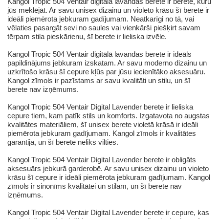
Kangol Tropic 504 Ventair digitālā lavandas berete ir berete, kuru
jūs meklējāt. Ar savu unisex dizainu un violeto krāsu šī berete ir
ideāli piemērota jebkuram gadījumam. Neatkarīgi no tā, vai
vēlaties pasargāt sevi no saules vai vienkārši piešķirt savam
tērpam stila pieskārienu, šī berete ir lieliska izvēle.
Kangol Tropic 504 Ventair digitālā lavandas berete ir ideāls
papildinājums jebkuram izskatam. Ar savu moderno dizainu un
uzkrītošo krāsu šī cepure kļūs par jūsu iecienītāko aksesuāru.
Kangol zīmols ir pazīstams ar savu kvalitāti un stilu, un šī
berete nav izņēmums.
Kangol Tropic 504 Ventair Digital Lavender berete ir lieliska
cepure tiem, kam patīk stils un komforts. Izgatavota no augstas
kvalitātes materiāliem, šī unisex berete violetā krāsā ir ideāli
piemērota jebkuram gadījumam. Kangol zīmols ir kvalitātes
garantija, un šī berete neliks vilties.
Kangol Tropic 504 Ventair Digital Lavender berete ir obligāts
aksesuārs jebkurā garderobē. Ar savu unisex dizainu un violeto
krāsu šī cepure ir ideāli piemērota jebkuram gadījumam. Kangol
zīmols ir sinonīms kvalitātei un stilam, un šī berete nav
izņēmums.
Kangol Tropic 504 Ventair Digital Lavender berete ir cepure, kas