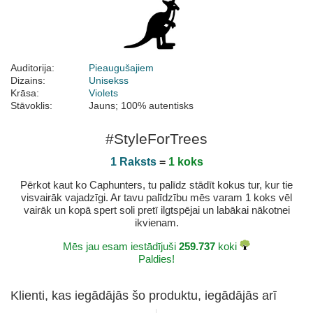
Auditorija:
Pieaugušajiem
Dizains:
Unisekss
Krāsa:
Violets
Stāvoklis:
Jauns; 100% autentisks
#StyleForTrees
1 Raksts
=
1 koks
Pērkot kaut ko Caphunters, tu palīdz stādīt kokus tur, kur tie
visvairāk vajadzīgi. Ar tavu palīdzību mēs varam 1 koks vēl
vairāk un kopā spert soli pretī ilgtspējai un labākai nākotnei
ikvienam.
Mēs jau esam iestādījuši
259.737
koki
Paldies!
Klienti, kas iegādājās šo produktu, iegādājās arī