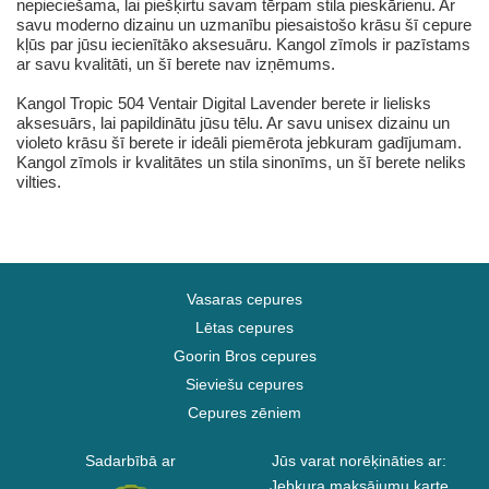
nepieciešama, lai piešķirtu savam tērpam stila pieskārienu. Ar
savu moderno dizainu un uzmanību piesaistošo krāsu šī cepure
kļūs par jūsu iecienītāko aksesuāru. Kangol zīmols ir pazīstams
ar savu kvalitāti, un šī berete nav izņēmums.
Kangol Tropic 504 Ventair Digital Lavender berete ir lielisks
aksesuārs, lai papildinātu jūsu tēlu. Ar savu unisex dizainu un
violeto krāsu šī berete ir ideāli piemērota jebkuram gadījumam.
Kangol zīmols ir kvalitātes un stila sinonīms, un šī berete neliks
vilties.
Vasaras cepures
Lētas cepures
Goorin Bros cepures
Sieviešu cepures
Cepures zēniem
Sadarbībā ar
Jūs varat norēķināties ar:
Jebkura maksājumu karte