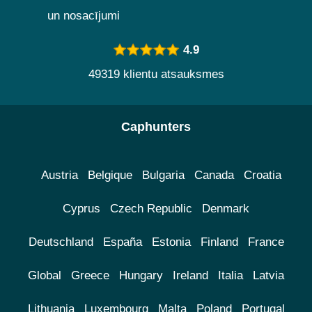
un nosacījumi
4.9
49319 klientu atsauksmes
Caphunters
Austria
Belgique
Bulgaria
Canada
Croatia
Cyprus
Czech Republic
Denmark
Deutschland
España
Estonia
Finland
France
Global
Greece
Hungary
Ireland
Italia
Latvia
Lithuania
Luxembourg
Malta
Poland
Portugal