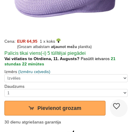
Cena:
EUR 64,95
1 x koks
(Grozam atbalstam
atjaunot mežu
planēta)
Palicis tikai viens(-i) 5 tūlītējai piegādei
Vai vēlaties to Otrdiena, 11. Augusts?
Pasūtīt ietvaros
21
stundas 22 minūtes
Izmērs
(Izmēru ceļvedis)
Daudzums
Pievienot grozam
30 dienu atgriešanas garantija