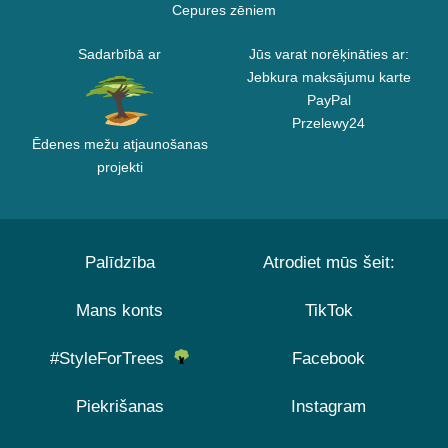
Cepures zēniem
Sadarbībā ar
Jūs varat norēķināties ar:
Jebkura maksājumu karte
PayPal
Przelewy24
Ēdenes mežu atjaunošanas
projekti
Palīdzība
Atrodiet mūs šeit:
Mans konts
TikTok
#StyleForTrees
Facebook
Piekrišanas
Instagram