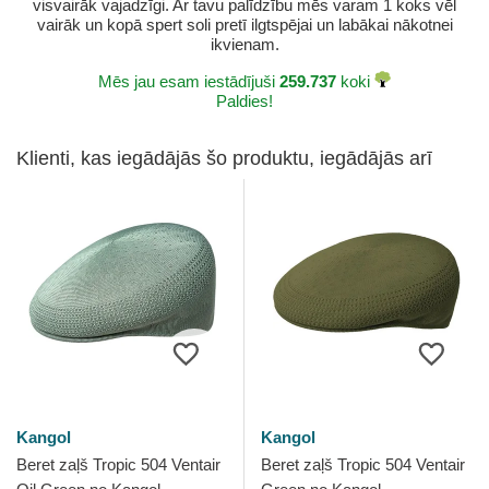
visvairāk vajadzīgi. Ar tavu palīdzību mēs varam 1 koks vēl
vairāk un kopā spert soli pretī ilgtspējai un labākai nākotnei
ikvienam.
Mēs jau esam iestādījuši
259.737
koki
Paldies!
Klienti, kas iegādājās šo produktu, iegādājās arī
Kangol
Kangol
Beret zaļš Tropic 504 Ventair
Beret zaļš Tropic 504 Ventair