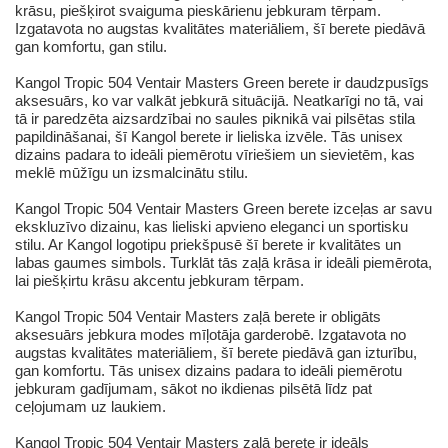
krāsu, piešķirot svaiguma pieskārienu jebkuram tērpam.
Izgatavota no augstas kvalitātes materiāliem, šī berete piedāvā
gan komfortu, gan stilu.
Kangol Tropic 504 Ventair Masters Green berete ir daudzpusīgs
aksesuārs, ko var valkāt jebkurā situācijā. Neatkarīgi no tā, vai
tā ir paredzēta aizsardzībai no saules piknikā vai pilsētas stila
papildināšanai, šī Kangol berete ir lieliska izvēle. Tās unisex
dizains padara to ideāli piemērotu vīriešiem un sievietēm, kas
meklē mūžīgu un izsmalcinātu stilu.
Kangol Tropic 504 Ventair Masters Green berete izceļas ar savu
ekskluzīvo dizainu, kas lieliski apvieno eleganci un sportisku
stilu. Ar Kangol logotipu priekšpusē šī berete ir kvalitātes un
labas gaumes simbols. Turklāt tās zaļā krāsa ir ideāli piemērota,
lai piešķirtu krāsu akcentu jebkuram tērpam.
Kangol Tropic 504 Ventair Masters zaļā berete ir obligāts
aksesuārs jebkura modes mīļotāja garderobē. Izgatavota no
augstas kvalitātes materiāliem, šī berete piedāvā gan izturību,
gan komfortu. Tās unisex dizains padara to ideāli piemērotu
jebkuram gadījumam, sākot no ikdienas pilsētā līdz pat
ceļojumam uz laukiem.
Kangol Tropic 504 Ventair Masters zaļā berete ir ideāls