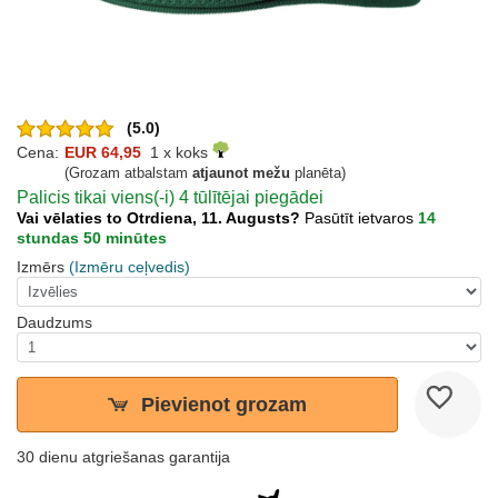
(5.0)
Cena:
EUR 64,95
1 x koks
(Grozam atbalstam
atjaunot mežu
planēta)
Palicis tikai viens(-i) 4 tūlītējai piegādei
Vai vēlaties to Otrdiena, 11. Augusts?
Pasūtīt ietvaros
14
stundas 50 minūtes
Izmērs
(Izmēru ceļvedis)
Daudzums
Pievienot grozam
30 dienu atgriešanas garantija