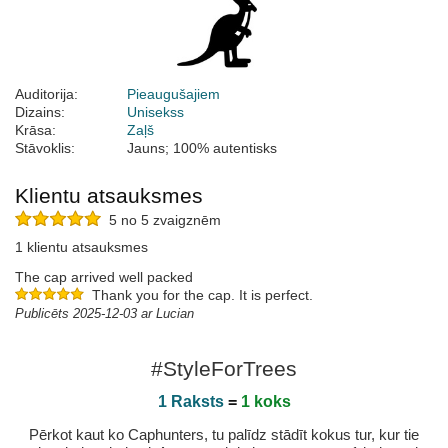
Auditorija:
Pieaugušajiem
Dizains:
Unisekss
Krāsa:
Zaļš
Stāvoklis:
Jauns; 100% autentisks
Klientu atsauksmes
5 no 5 zvaigznēm
1 klientu atsauksmes
The cap arrived well packed
Thank you for the cap. It is perfect.
Publicēts 2025-12-03 ar Lucian
#StyleForTrees
1 Raksts
=
1 koks
Pērkot kaut ko Caphunters, tu palīdz stādīt kokus tur, kur tie