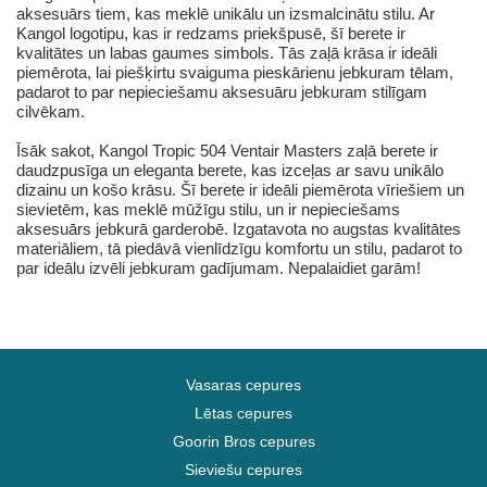
aksesuārs tiem, kas meklē unikālu un izsmalcinātu stilu. Ar
Kangol logotipu, kas ir redzams priekšpusē, šī berete ir
kvalitātes un labas gaumes simbols. Tās zaļā krāsa ir ideāli
piemērota, lai piešķirtu svaiguma pieskārienu jebkuram tēlam,
padarot to par nepieciešamu aksesuāru jebkuram stilīgam
cilvēkam.
Īsāk sakot, Kangol Tropic 504 Ventair Masters zaļā berete ir
daudzpusīga un eleganta berete, kas izceļas ar savu unikālo
dizainu un košo krāsu. Šī berete ir ideāli piemērota vīriešiem un
sievietēm, kas meklē mūžīgu stilu, un ir nepieciešams
aksesuārs jebkurā garderobē. Izgatavota no augstas kvalitātes
materiāliem, tā piedāvā vienlīdzīgu komfortu un stilu, padarot to
par ideālu izvēli jebkuram gadījumam. Nepalaidiet garām!
Vasaras cepures
Lētas cepures
Goorin Bros cepures
Sieviešu cepures