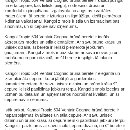
Kangol Tropic 504 Ventair Cognac brūnā berete ir daudzpusīga
un ērta cepure, kas lieliski pieguļ, nodrošinot drošu un
komfortablu piegulšanu. Izgatavota no augstas kvalitātes
materiāliem, šī berete ir izturīga un ilgmūžīga, ideāli piemērota
ikdienas valkāšanai. Kangol zīmols ir stila un izsmalcinātības
sinonīms, un šī cepure nav izņēmums.
Kangol Tropic 504 Ventair Cognac brūnā berete ir ideāls
aksesuārs modes un stila cienītājiem. Ar savu brūno krāsu un
unisex dizainu šī berete ir lieliski piemērota jebkuram
gadījumam. Kangol zīmols ir pazīstams ar savu inovāciju un
radošumu cepuru dizainā, un šī berete ir spilgts tā talanta
piemērs.
Kangol Tropic 504 Ventair Cognac brūnā berete ir eleganta un
izsmalcināta cepure, kurai jābūt jūsu garderobes
pamatelementam. Ar savu unisex dizainu un brūno krāsu šī
cepure lieliski papildinās jebkuru tērpu. Kangol zīmols izceļas ar
uzmanību detaļām un apņemšanos nodrošināt kvalitāti, un šī
cepure nav izņēmums.
Īsāk sakot, Kangol Tropic 504 Ventair Cognac brūnā berete ir
nepārspējamas kvalitātes un stila cepure. Ar savu unisex
dizainu un brūno krāsu šī cepure lieliski papildinās jebkuru tērpu.
Kangol ir pazīstams ar savu izcilo cepuru dizainu, un šī berete ir