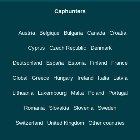
Caphunters
Austria
Belgique
Bulgaria
Canada
Croatia
Cyprus
Czech Republic
Denmark
Deutschland
España
Estonia
Finland
France
Global
Greece
Hungary
Ireland
Italia
Latvia
Lithuania
Luxembourg
Malta
Poland
Portugal
Romania
Slovakia
Slovenia
Sweden
Switzerland
United Kingdom
Other countries