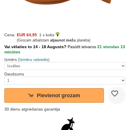
Cena:
EUR 64,95
1 x koks
(Grozam atbalstam
atjaunot mežu
planēta)
Vai vēlaties to 14 - 18 Augusts?
Pasūtīt ietvaros
21 stundas 13
minūtes
Izmērs
(Izmēru ceļvedis)
Daudzums
Pievienot grozam
30 dienu atgriešanas garantija