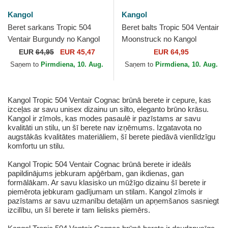
Kangol
Kangol
Beret sarkans Tropic 504
Beret balts Tropic 504 Ventair
Ventair Burgundy no Kangol
Moonstruck no Kangol
EUR
64,95
EUR 45,47
EUR 64,95
Saņem to
Pirmdiena, 10. Aug.
Saņem to
Pirmdiena, 10. Aug.
Kangol Tropic 504 Ventair Cognac brūnā berete ir cepure, kas
izceļas ar savu unisex dizainu un silto, eleganto brūno krāsu.
Kangol ir zīmols, kas modes pasaulē ir pazīstams ar savu
kvalitāti un stilu, un šī berete nav izņēmums. Izgatavota no
augstākās kvalitātes materiāliem, šī berete piedāvā vienlīdzīgu
komfortu un stilu.
Kangol Tropic 504 Ventair Cognac brūnā berete ir ideāls
papildinājums jebkuram apģērbam, gan ikdienas, gan
formālākam. Ar savu klasisko un mūžīgo dizainu šī berete ir
piemērota jebkuram gadījumam un stilam. Kangol zīmols ir
pazīstams ar savu uzmanību detaļām un apņemšanos sasniegt
izcilību, un šī berete ir tam lielisks piemērs.