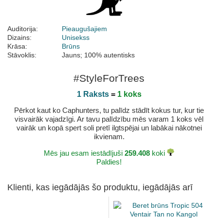
Auditorija:
Pieaugušajiem
Dizains:
Unisekss
Krāsa:
Brūns
Stāvoklis:
Jauns; 100% autentisks
#StyleForTrees
1 Raksts
=
1 koks
Pērkot kaut ko Caphunters, tu palīdz stādīt kokus tur, kur tie
visvairāk vajadzīgi. Ar tavu palīdzību mēs varam 1 koks vēl
vairāk un kopā spert soli pretī ilgtspējai un labākai nākotnei
ikvienam.
Mēs jau esam iestādījuši
259.408
koki
Paldies!
Klienti, kas iegādājās šo produktu, iegādājās arī