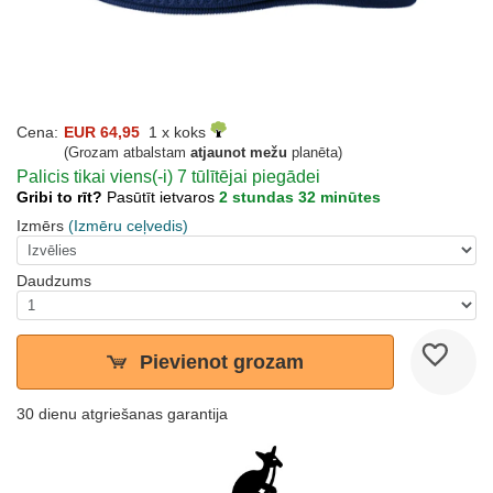
Cena:
EUR 64,95
1 x koks
(Grozam atbalstam
atjaunot mežu
planēta)
Palicis tikai viens(-i) 7 tūlītējai piegādei
Gribi to rīt?
Pasūtīt ietvaros
2 stundas 32 minūtes
Izmērs
(Izmēru ceļvedis)
Daudzums
Pievienot grozam
30 dienu atgriešanas garantija