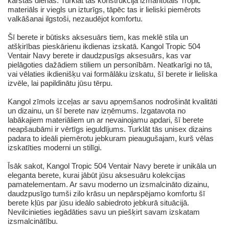
karstās dienās. Turklāt tās konstrukcijā izmantotais Tropic
materiāls ir viegls un izturīgs, tāpēc tas ir lieliski piemērots
valkāšanai ilgstoši, nezaudējot komfortu.
Šī berete ir būtisks aksesuārs tiem, kas meklē stila un
atšķirības pieskārienu ikdienas izskatā. Kangol Tropic 504
Ventair Navy berete ir daudzpusīgs aksesuārs, kas var
pielāgoties dažādiem stiliem un personībām. Neatkarīgi no tā,
vai vēlaties ikdienišķu vai formālāku izskatu, šī berete ir lieliska
izvēle, lai papildinātu jūsu tērpu.
Kangol zīmols izceļas ar savu apņemšanos nodrošināt kvalitāti
un dizainu, un šī berete nav izņēmums. Izgatavota no
labākajiem materiāliem un ar nevainojamu apdari, šī berete
neapšaubāmi ir vērtīgs ieguldījums. Turklāt tās unisex dizains
padara to ideāli piemērotu jebkuram pieaugušajam, kurš vēlas
izskatīties moderni un stilīgi.
Īsāk sakot, Kangol Tropic 504 Ventair Navy berete ir unikāla un
eleganta berete, kurai jābūt jūsu aksesuāru kolekcijas
pamatelementam. Ar savu moderno un izsmalcināto dizainu,
daudzpusīgo tumši zilo krāsu un nepārspējamo komfortu šī
berete kļūs par jūsu ideālo sabiedroto jebkurā situācijā.
Nevilcinieties iegādāties savu un piešķirt savam izskatam
izsmalcinātību.