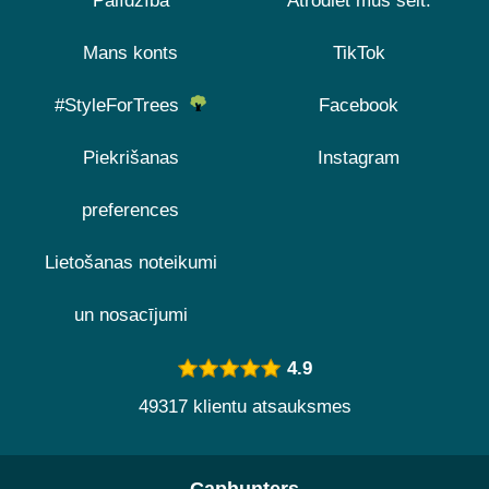
Palīdzība
Atrodiet mūs šeit:
Mans konts
TikTok
#StyleForTrees
Facebook
Piekrišanas
Instagram
preferences
Lietošanas noteikumi
un nosacījumi
4.9
49317 klientu atsauksmes