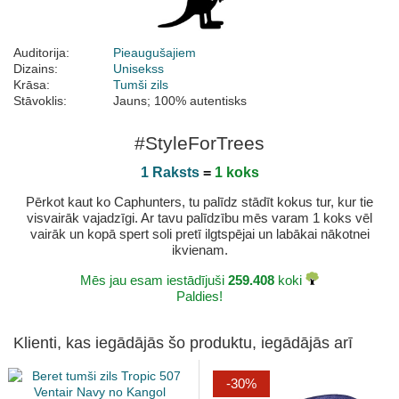
Auditorija:
Pieaugušajiem
Dizains:
Unisekss
Krāsa:
Tumši zils
Stāvoklis:
Jauns; 100% autentisks
#StyleForTrees
1 Raksts
=
1 koks
Pērkot kaut ko Caphunters, tu palīdz stādīt kokus tur, kur tie
visvairāk vajadzīgi. Ar tavu palīdzību mēs varam 1 koks vēl
vairāk un kopā spert soli pretī ilgtspējai un labākai nākotnei
ikvienam.
Mēs jau esam iestādījuši
259.408
koki
Paldies!
Klienti, kas iegādājās šo produktu, iegādājās arī
-30%