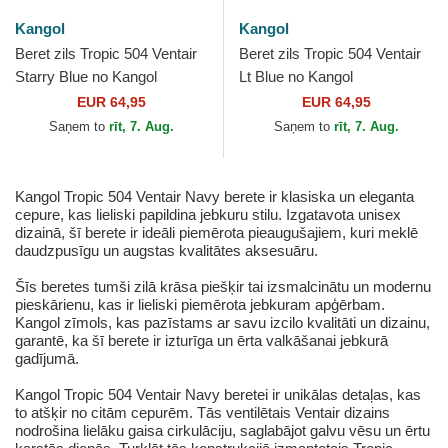
Kangol
Kangol
Beret zils Tropic 504 Ventair
Beret zils Tropic 504 Ventair
Starry Blue no Kangol
Lt Blue no Kangol
EUR 64,95
EUR 64,95
Saņem to
rīt, 7. Aug.
Saņem to
rīt, 7. Aug.
Kangol Tropic 504 Ventair Navy berete ir klasiska un eleganta
cepure, kas lieliski papildina jebkuru stilu. Izgatavota unisex
dizainā, šī berete ir ideāli piemērota pieaugušajiem, kuri meklē
daudzpusīgu un augstas kvalitātes aksesuāru.
Šīs beretes tumši zilā krāsa piešķir tai izsmalcinātu un modernu
pieskārienu, kas ir lieliski piemērota jebkuram apģērbam.
Kangol zīmols, kas pazīstams ar savu izcilo kvalitāti un dizainu,
garantē, ka šī berete ir izturīga un ērta valkāšanai jebkurā
gadījumā.
Kangol Tropic 504 Ventair Navy beretei ir unikālas detaļas, kas
to atšķir no citām cepurēm. Tās ventilētais Ventair dizains
nodrošina lielāku gaisa cirkulāciju, saglabājot galvu vēsu un ērtu