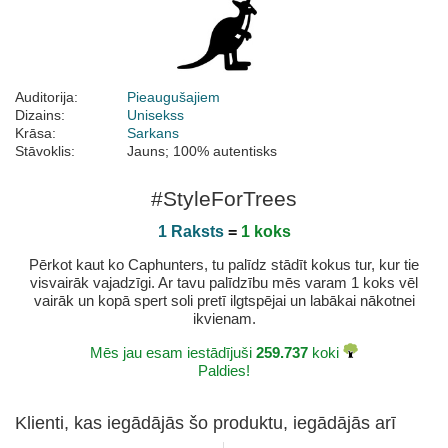
Auditorija:
Pieaugušajiem
Dizains:
Unisekss
Krāsa:
Sarkans
Stāvoklis:
Jauns; 100% autentisks
#StyleForTrees
1 Raksts
=
1 koks
Pērkot kaut ko Caphunters, tu palīdz stādīt kokus tur, kur tie
visvairāk vajadzīgi. Ar tavu palīdzību mēs varam 1 koks vēl
vairāk un kopā spert soli pretī ilgtspējai un labākai nākotnei
ikvienam.
Mēs jau esam iestādījuši
259.737
koki
Paldies!
Klienti, kas iegādājās šo produktu, iegādājās arī