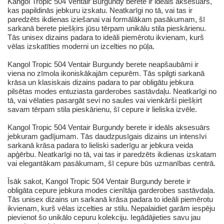
Kangol Tropic 504 Ventair Burgundy berete ir ideāls aksesuārs,
kas papildinās jebkuru izskatu. Neatkarīgi no tā, vai tas ir
paredzēts ikdienas iziešanai vai formālākam pasākumam, šī
sarkanā berete piešķirs jūsu tērpam unikālu stila pieskārienu.
Tās unisex dizains padara to ideāli piemērotu ikvienam, kurš
vēlas izskatīties moderni un izcelties no pūļa.
Kangol Tropic 504 Ventair Burgundy berete neapšaubāmi ir
viena no zīmola ikoniskākajām cepurēm. Tās spilgti sarkanā
krāsa un klasiskais dizains padara to par obligātu jebkura
pilsētas modes entuziasta garderobes sastāvdaļu. Neatkarīgi no
tā, vai vēlaties pasargāt sevi no saules vai vienkārši piešķirt
savam tērpam stila pieskārienu, šī cepure ir lieliska izvēle.
Kangol Tropic 504 Ventair Burgundy berete ir ideāls aksesuārs
jebkuram gadījumam. Tās daudzpusīgais dizains un intensīvi
sarkanā krāsa padara to lieliski saderīgu ar jebkura veida
apģērbu. Neatkarīgi no tā, vai tas ir paredzēts ikdienas izskatam
vai elegantākam pasākumam, šī cepure būs uzmanības centrā.
Īsāk sakot, Kangol Tropic 504 Ventair Burgundy berete ir
obligāta cepure jebkura modes cienītāja garderobes sastāvdaļa.
Tās unisex dizains un sarkanā krāsa padara to ideāli piemērotu
ikvienam, kurš vēlas izcelties ar stilu. Nepalaidiet garām iespēju
pievienot šo unikālo cepuru kolekciju. Iegādājieties savu jau