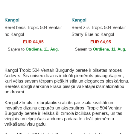
Kangol
Kangol
Beret bēšs Tropic 504 Ventair
Beret zils Tropic 504 Ventair
no Kangol
Starry Blue no Kangol
EUR 64,95
EUR 64,95
Saņem to
Otrdiena, 11. Aug.
Saņem to
Otrdiena, 11. Aug.
Kangol Tropic 504 Ventair Burgundy berete ir pilsētas modes
šedevrs. Šis unisex dizains ir ideāli piemērots pieaugušajiem,
kuri vēlas savam tērpam piešķirt stila un elegances pieskārienu.
Beretes spilgti sarkanā krāsa piešķir valkātājai izsmalcinātību
un drosmi.
Kangol zīmols ir starptautiski atzīts par izcilo kvalitāti un
inovatīvo dizainu cepurēs un aksesuāros. Tropic 504 Ventair
Burgundy berete ir lielisks šī zīmola izcilības piemērs, un tās
vieglais un elpojošais audums padara to ideāli piemērotu
valkāšanai visu gadu.