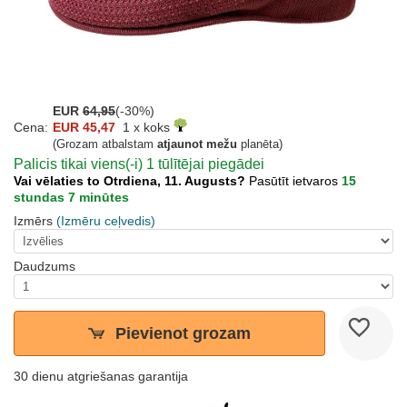
EUR
64,95
(-30%)
Cena:
EUR 45,47
1 x koks
(Grozam atbalstam
atjaunot mežu
planēta)
Palicis tikai viens(-i) 1 tūlītējai piegādei
Vai vēlaties to Otrdiena, 11. Augusts?
Pasūtīt ietvaros
15
stundas 7 minūtes
Izmērs
(Izmēru ceļvedis)
Daudzums
Pievienot grozam
30 dienu atgriešanas garantija