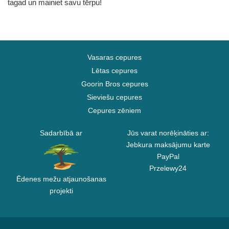
tagad un mainiet savu tērpu!
Vasaras cepures
Lētas cepures
Goorin Bros cepures
Sieviešu cepures
Cepures zēniem
Sadarbībā ar
Jūs varat norēķināties ar:
Jebkura maksājumu karte
PayPal
Przelewy24
Ēdenes mežu atjaunošanas
projekti