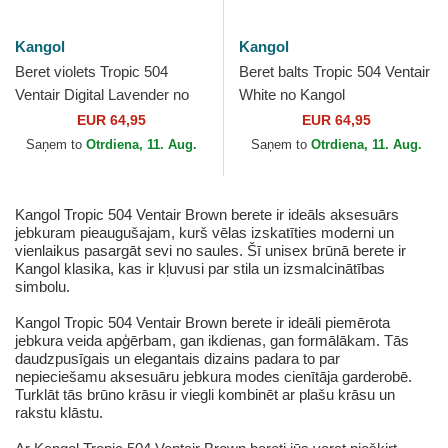
Kangol
Kangol
Beret violets Tropic 504
Beret balts Tropic 504 Ventair
Ventair Digital Lavender no
White no Kangol
Kangol
EUR 64,95
EUR 64,95
Saņem to
Otrdiena, 11. Aug.
Saņem to
Otrdiena, 11. Aug.
Kangol Tropic 504 Ventair Brown berete ir ideāls aksesuārs
jebkuram pieaugušajam, kurš vēlas izskatīties moderni un
vienlaikus pasargāt sevi no saules. Šī unisex brūnā berete ir
Kangol klasika, kas ir kļuvusi par stila un izsmalcinātības
simbolu.
Kangol Tropic 504 Ventair Brown berete ir ideāli piemērota
jebkura veida apģērbam, gan ikdienas, gan formālākam. Tās
daudzpusīgais un elegantais dizains padara to par
nepieciešamu aksesuāru jebkura modes cienītāja garderobē.
Turklāt tās brūno krāsu ir viegli kombinēt ar plašu krāsu un
rakstu klāstu.