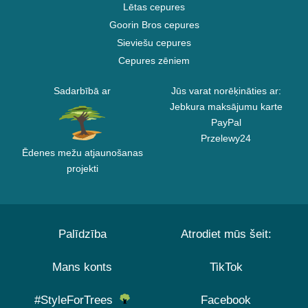
Lētas cepures
Goorin Bros cepures
Sieviešu cepures
Cepures zēniem
Sadarbībā ar
Jūs varat norēķināties ar:
Jebkura maksājumu karte
PayPal
Przelewy24
Ēdenes mežu atjaunošanas
projekti
Palīdzība
Atrodiet mūs šeit:
Mans konts
TikTok
#StyleForTrees
Facebook