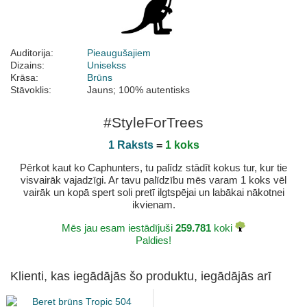
Auditorija:
Pieaugušajiem
Dizains:
Unisekss
Krāsa:
Brūns
Stāvoklis:
Jauns; 100% autentisks
#StyleForTrees
1 Raksts
=
1 koks
Pērkot kaut ko Caphunters, tu palīdz stādīt kokus tur, kur tie
visvairāk vajadzīgi. Ar tavu palīdzību mēs varam 1 koks vēl
vairāk un kopā spert soli pretī ilgtspējai un labākai nākotnei
ikvienam.
Mēs jau esam iestādījuši
259.781
koki
Paldies!
Klienti, kas iegādājās šo produktu, iegādājās arī