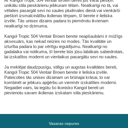
Ar Kangol Tropic 504 Ventair Brown bereti jūs varat piešķirt
unikālu stila pieskārienu jebkuram tēlam. Neatkarīgi no tā, vai
vēlaties pasargāt sevi no saules pludmales dienā vai vienkārši
piešķirt izsmalcinātību ikdienas tērpam, šī berete ir lieliska
izvēle. Tās unisex dizains padara to piemērotu ikvienam
neatkarīgi no dzimuma.
Kangol Tropic 504 Ventair Brown berete neapšaubāmi ir mūžīgs
aksesuārs, kas nekad neizies no modes. Tās kvalitāte un
izturība padara to par vērtīgu ieguldījumu. Neatkarīgi no
gadalaika vai notikuma, šī berete būs jūsu labākais sabiedrotais,
lai izskatītos moderni un vienlaikus pasargātu sevi no saules.
Ja meklējat daudzpusīgu, stilīgu un augstas kvalitātes bereti,
Kangol Tropic 504 Ventair Brown berete ir lieliska izvēle.
Pateicoties tās unisex dizainam un brūnajai krāsai, to var
kombinēt ar jebkuru apģērbu un vienmēr izskatīties moderni.
Negaidiet vairs, lai iegūtu šo ikonisko Kangol bereti un
pievienotu savam ikdienas izskatam stila pieskārienu.
Vasaras cepures