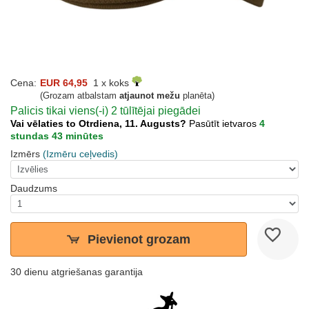
Cena:
EUR 64,95
1 x koks
(Grozam atbalstam
atjaunot mežu
planēta)
Palicis tikai viens(-i) 2 tūlītējai piegādei
Vai vēlaties to Otrdiena, 11. Augusts?
Pasūtīt ietvaros
4
stundas 43 minūtes
Izmērs
(Izmēru ceļvedis)
Daudzums
Pievienot grozam
30 dienu atgriešanas garantija