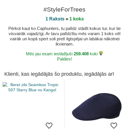
#StyleForTrees
1 Raksts
=
1 koks
Pērkot kaut ko Caphunters, tu palīdz stādīt kokus tur, kur tie
visvairāk vajadzīgi. Ar tavu palīdzību mēs varam 1 koks vēl
vairāk un kopā spert soli pretī ilgtspējai un labākai nākotnei
ikvienam.
Mēs jau esam iestādījuši
259.408
koki
Paldies!
Klienti, kas iegādājās šo produktu, iegādājās arī