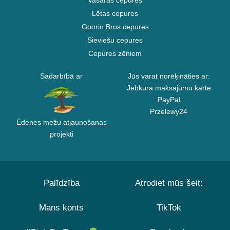
Vasaras cepures
Lētas cepures
Goorin Bros cepures
Sieviešu cepures
Cepures zēniem
Sadarbībā ar
Jūs varat norēķināties ar:
Jebkura maksājumu karte
PayPal
Przelewy24
Ēdenes mežu atjaunošanas
projekti
Palīdzība
Atrodiet mūs šeit:
Mans konts
TikTok