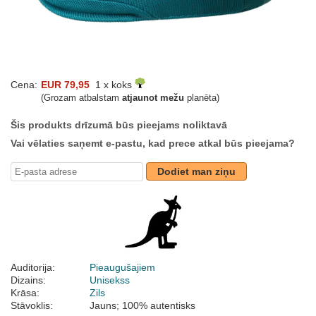
Cena:
EUR 79,95
1 x koks
(Grozam atbalstam
atjaunot mežu
planēta)
Šis produkts drīzumā būs pieejams noliktavā
Vai vēlaties saņemt e-pastu, kad prece atkal būs pieejama?
Dodiet man ziņu
Auditorija:
Pieaugušajiem
Dizains:
Unisekss
Krāsa:
Zils
Stāvoklis:
Jauns; 100% autentisks