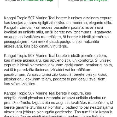
Kangol Tropic 507 Marine Teal berete ir unisex dizainera cepure,
kas izceļas ar savu spilgti zilo krāsu un moderno, eleganto stilu.
Kangol ir zīmols, kas modes pasaulē ir pazīstams ar savu
kvalitāti un unikālo stilu, un šī berete nav izņēmums. Izgatavota
no augstas kvalitātes materiāliem, šī berete ir ideāli piemērota
pieaugušajiem, kuri meklē daudzpusīgu un izsmalcinātu
aksesuāru, kas papildinātu viņu tērpu.
Kangol Tropic 507 Marine Teal berete ir ideāli piemērota tiem,
kas meklē aksesuāru, kas apvieno stilu un komfortu. Šī unisex
cepure ir ideāli piemērota jebkuram gadījumam, neatkarīgi no tā,
vai tā ir paredzēta ikdienas izklaidei vai formālākam
pasākumam. Ar savu tumši zilo krāsu šī berete piešķir krāsu
pieskārienu jebkuram tēlam, padarot to par ideālu izvēli tiem,
kas vēlas izcelties.
Kangol Tropic 507 Marine Teal berete ir cepure, kas
neapšaubāmi piesaista uzmanību ar savu unikālo dizainu un
prestižo zīmolu. Izgatavota no augstas kvalitātes materiāliem, šī
berete garantē izturību un komfortu, padarot to par neaizstājamu
aksesuāru jebkura pieaugušā garderobē. Tās tumši zilā krāsa ir
daudzpusīga un viegli pieskaņojama, padarot to par lielisku