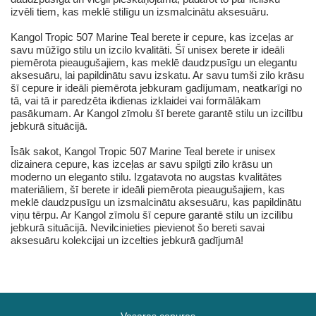
izvēli tiem, kas meklē stilīgu un izsmalcinātu aksesuāru.
Kangol Tropic 507 Marine Teal berete ir cepure, kas izceļas ar
savu mūžīgo stilu un izcilo kvalitāti. Šī unisex berete ir ideāli
piemērota pieaugušajiem, kas meklē daudzpusīgu un elegantu
aksesuāru, lai papildinātu savu izskatu. Ar savu tumši zilo krāsu
šī cepure ir ideāli piemērota jebkuram gadījumam, neatkarīgi no
tā, vai tā ir paredzēta ikdienas izklaidei vai formālākam
pasākumam. Ar Kangol zīmolu šī berete garantē stilu un izcilību
jebkurā situācijā.
Īsāk sakot, Kangol Tropic 507 Marine Teal berete ir unisex
dizainera cepure, kas izceļas ar savu spilgti zilo krāsu un
moderno un eleganto stilu. Izgatavota no augstas kvalitātes
materiāliem, šī berete ir ideāli piemērota pieaugušajiem, kas
meklē daudzpusīgu un izsmalcinātu aksesuāru, kas papildinātu
viņu tērpu. Ar Kangol zīmolu šī cepure garantē stilu un izcilību
jebkurā situācijā. Nevilcinieties pievienot šo bereti savai
aksesuāru kolekcijai un izcelties jebkurā gadījumā!