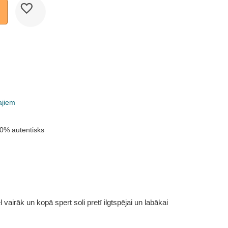
ajiem
0% autentisks
vairāk un kopā spert soli pretī ilgtspējai un labākai