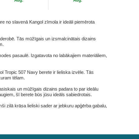
Aug.
Aug.
ure no slavenā Kangol zīmola ir ideāli piemērota
rderobē. Tās mūžīgais un izsmalcinātais dizains
m.
u modes pasaulē. Izgatavota no labākajiem materiāliem,
l Tropic 507 Navy berete ir lieliska izvēle. Tās
kuram tēlam.
siskais un mūžīgais dizains padara to par ideālu
draugiem, šī berete būs jūsu ideāls sabiedrotais.
i zilā krāsa lieliski sader ar jebkuru apģērba gabalu,