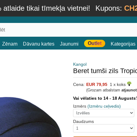
atlaide tikai tīmekļa vietnei!
Kupons:
CH
Outlet
Zēnam
Dāvanu kartes
Jaunumi
Kategorijas
Kangol
Beret tumši zils Trop
Cena:
EUR 79,95
1 x koks
(Grozam atbalstam
atjauno
Vai vēlaties to 14 - 18 August
Izmērs
(Izmēru ceļvedis)
Daudzums