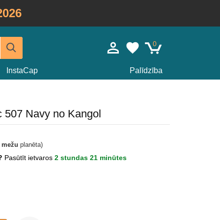
2026
0
InstaCap
Palīdzība
ic 507 Navy no Kangol
t mežu
planēta)
s?
Pasūtīt ietvaros
2 stundas 21 minūtes