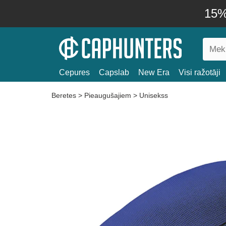
15% 
Cepures
Capslab
New Era
Visi ražotāji
Beretes
>
Pieaugušajiem
>
Unisekss