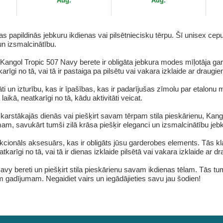
Aug.
Aug.
s papildinās jebkuru ikdienas vai pilsētniecisku tērpu. Šī unisex cep
un izsmalcinātību.
Kangol Tropic 507 Navy berete ir obligāta jebkura modes mīļotāja ga
rīgi no tā, vai tā ir pastaiga pa pilsētu vai vakara izklaide ar draugie
ti un izturību, kas ir īpašības, kas ir padarījušas zīmolu par etalon
aikā, neatkarīgi no tā, kādu aktivitāti veicat.
 karstākajās dienās vai piešķirt savam tērpam stila pieskārienu, Kango
m, savukārt tumši zilā krāsa piešķir eleganci un izsmalcinātību jeb
cionāls aksesuārs, kas ir obligāts jūsu garderobes elements. Tās kla
eatkarīgi no tā, vai tā ir dienas izklaide pilsētā vai vakara izklaide ar 
vy bereti un piešķirt stila pieskārienu savam ikdienas tēlam. Tās tumš
 gadījumam. Negaidiet vairs un iegādājieties savu jau šodien!