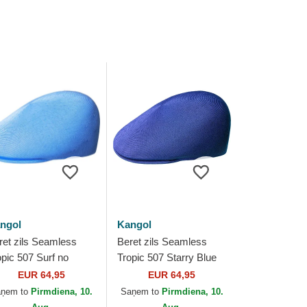
ngol
Kangol
ret zils Seamless
Beret zils Seamless
opic 507 Surf no
Tropic 507 Starry Blue
ngol
no Kangol
EUR 64,95
EUR 64,95
aņem to
Pirmdiena, 10.
Saņem to
Pirmdiena, 10.