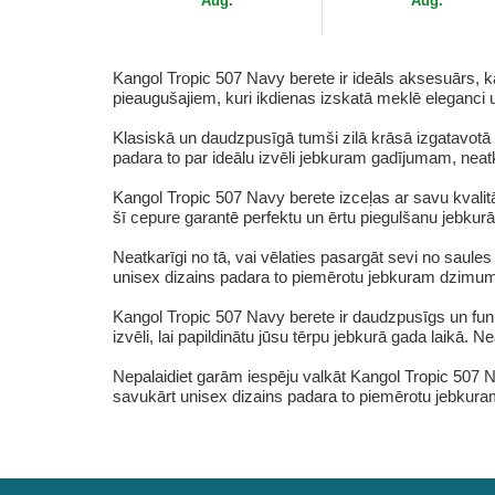
Aug.
Aug.
Kangol Tropic 507 Navy berete ir ideāls aksesuārs, ka
pieaugušajiem, kuri ikdienas izskatā meklē eleganci 
Klasiskā un daudzpusīgā tumši zilā krāsā izgatavotā 
padara to par ideālu izvēli jebkuram gadījumam, neatka
Kangol Tropic 507 Navy berete izceļas ar savu kvalitā
šī cepure garantē perfektu un ērtu piegulšanu jebkurā l
Neatkarīgi no tā, vai vēlaties pasargāt sevi no saules
unisex dizains padara to piemērotu jebkuram dzimuma
Kangol Tropic 507 Navy berete ir daudzpusīgs un funk
izvēli, lai papildinātu jūsu tērpu jebkurā gada laikā. N
Nepalaidiet garām iespēju valkāt Kangol Tropic 507 Na
savukārt unisex dizains padara to piemērotu jebkuram