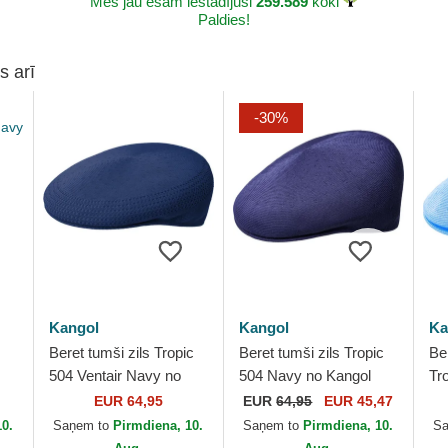
Mēs jau esam iestādījuši
259.589
koki
Paldies!
s arī
-30%
Kangol
Kangol
Ka
Beret tumši zils Tropic
Beret tumši zils Tropic
Be
504 Ventair Navy no
504 Navy no Kangol
Tr
Kangol
Ka
EUR 64,95
EUR
64,95
EUR 45,47
10.
Saņem to
Pirmdiena, 10.
Saņem to
Pirmdiena, 10.
S