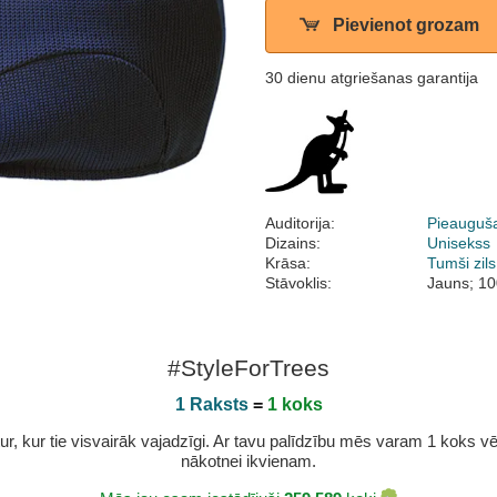
Pievienot grozam
30 dienu atgriešanas garantija
Auditorija:
Pieauguš
Dizains:
Unisekss
Krāsa:
Tumši zils
Stāvoklis:
Jauns; 10
#StyleForTrees
1 Raksts
=
1 koks
r, kur tie visvairāk vajadzīgi. Ar tavu palīdzību mēs varam 1 koks vēl 
nākotnei ikvienam.