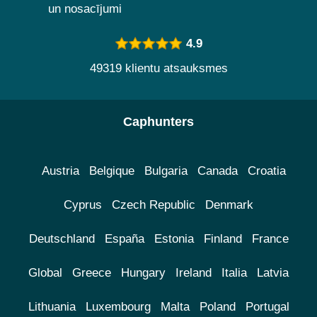
un nosacījumi
4.9
49319 klientu atsauksmes
Caphunters
Austria
Belgique
Bulgaria
Canada
Croatia
Cyprus
Czech Republic
Denmark
Deutschland
España
Estonia
Finland
France
Global
Greece
Hungary
Ireland
Italia
Latvia
Lithuania
Luxembourg
Malta
Poland
Portugal