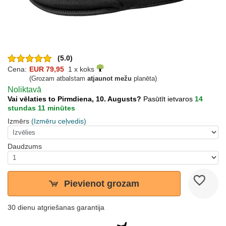
(5.0)
Cena:
EUR 79,95
1 x koks
(Grozam atbalstam
atjaunot mežu
planēta)
Noliktavā
Vai vēlaties to Pirmdiena, 10. Augusts?
Pasūtīt ietvaros
14
stundas 11 minūtes
Izmērs
(Izmēru ceļvedis)
Daudzums
Pievienot grozam
30 dienu atgriešanas garantija