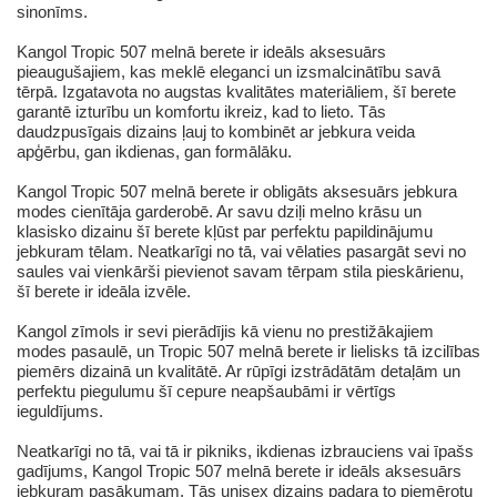
sinonīms.
Kangol Tropic 507 melnā berete ir ideāls aksesuārs
pieaugušajiem, kas meklē eleganci un izsmalcinātību savā
tērpā. Izgatavota no augstas kvalitātes materiāliem, šī berete
garantē izturību un komfortu ikreiz, kad to lieto. Tās
daudzpusīgais dizains ļauj to kombinēt ar jebkura veida
apģērbu, gan ikdienas, gan formālāku.
Kangol Tropic 507 melnā berete ir obligāts aksesuārs jebkura
modes cienītāja garderobē. Ar savu dziļi melno krāsu un
klasisko dizainu šī berete kļūst par perfektu papildinājumu
jebkuram tēlam. Neatkarīgi no tā, vai vēlaties pasargāt sevi no
saules vai vienkārši pievienot savam tērpam stila pieskārienu,
šī berete ir ideāla izvēle.
Kangol zīmols ir sevi pierādījis kā vienu no prestižākajiem
modes pasaulē, un Tropic 507 melnā berete ir lielisks tā izcilības
piemērs dizainā un kvalitātē. Ar rūpīgi izstrādātām detaļām un
perfektu piegulumu šī cepure neapšaubāmi ir vērtīgs
ieguldījums.
Neatkarīgi no tā, vai tā ir pikniks, ikdienas izbrauciens vai īpašs
gadījums, Kangol Tropic 507 melnā berete ir ideāls aksesuārs
jebkuram pasākumam. Tās unisex dizains padara to piemērotu