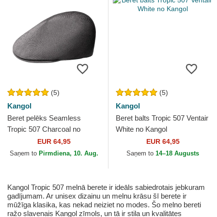
(5)
(5)
Kangol
Kangol
Beret pelēks Seamless
Beret balts Tropic 507 Ventair
Tropic 507 Charcoal no
White no Kangol
Kangol
EUR 64,95
EUR 64,95
Saņem to
Pirmdiena, 10. Aug.
Saņem to
14–18 Augusts
Kangol Tropic 507 melnā berete ir ideāls sabiedrotais jebkuram
gadījumam. Ar unisex dizainu un melnu krāsu šī berete ir
mūžīga klasika, kas nekad neiziet no modes. Šo melno bereti
ražo slavenais Kangol zīmols, un tā ir stila un kvalitātes