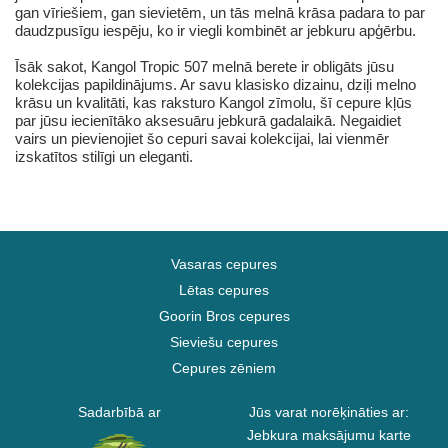
gan vīriešiem, gan sievietēm, un tās melnā krāsa padara to par
daudzpusīgu iespēju, ko ir viegli kombinēt ar jebkuru apģērbu.
Īsāk sakot, Kangol Tropic 507 melnā berete ir obligāts jūsu
kolekcijas papildinājums. Ar savu klasisko dizainu, dziļi melno
krāsu un kvalitāti, kas raksturo Kangol zīmolu, šī cepure kļūs
par jūsu iecienītāko aksesuāru jebkurā gadalaikā. Negaidiet
vairs un pievienojiet šo cepuri savai kolekcijai, lai vienmēr
izskatītos stilīgi un eleganti.
Vasaras cepures
Lētas cepures
Goorin Bros cepures
Sieviešu cepures
Cepures zēniem
Sadarbībā ar
Jūs varat norēķināties ar:
Jebkura maksājumu karte