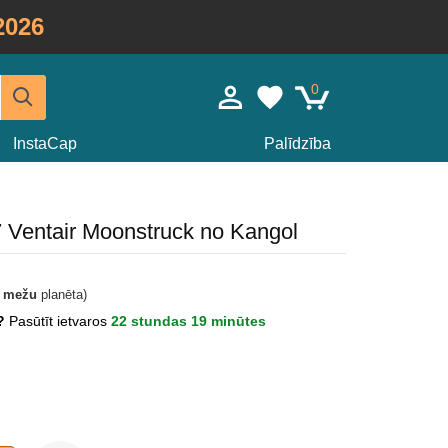
2026
0
InstaCap
Palīdzība
7 Ventair Moonstruck no Kangol
t mežu
planēta)
s?
Pasūtīt ietvaros
22 stundas 19 minūtes