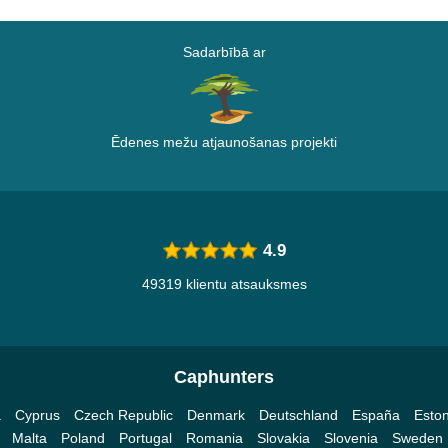
Sadarbībā ar
Ēdenes mežu atjaunošanas projekti
4.9
49319 klientu atsauksmes
Caphunters
a
Cyprus
Czech Republic
Denmark
Deutschland
España
Eston
Malta
Poland
Portugal
Romania
Slovakia
Slovenia
Sweden