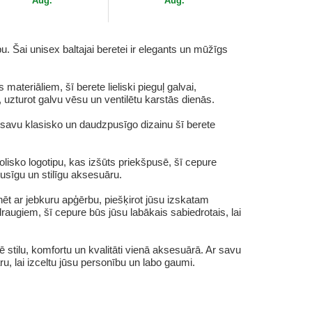
Aug.
Aug.
u. Šai unisex baltajai beretei ir elegants un mūžīgs
ateriāliem, šī berete lieliski pieguļ galvai,
, uzturot galvu vēsu un ventilētu karstās dienās.
Ar savu klasisko un daudzpusīgo dizainu šī berete
isko logotipu, kas izšūts priekšpusē, šī cepure
usīgu un stilīgu aksesuāru.
nēt ar jebkuru apģērbu, piešķirot jūsu izskatam
draugiem, šī cepure būs jūsu labākais sabiedrotais, lai
stilu, komfortu un kvalitāti vienā aksesuārā. Ar savu
 lai izceltu jūsu personību un labo gaumi.