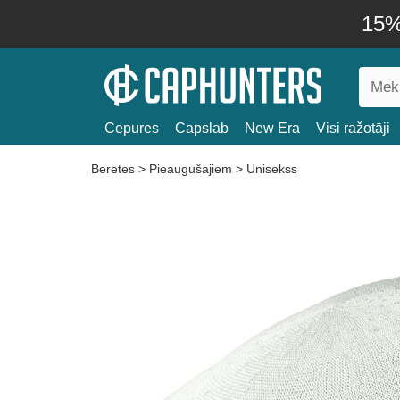
15% 
Cepures
Capslab
New Era
Visi ražotāji
Beretes
>
Pieaugušajiem
>
Unisekss