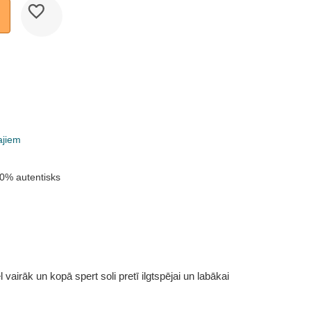
ajiem
0% autentisks
vairāk un kopā spert soli pretī ilgtspējai un labākai