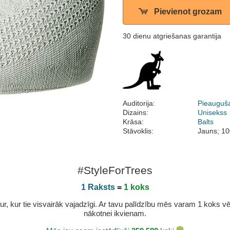
Pievienot grozam
30 dienu atgriešanas garantija
Auditorija:
Pieauguš
Dizains:
Unisekss
Krāsa:
Balts
Stāvoklis:
Jauns; 10
#StyleForTrees
1 Raksts
=
1 koks
r, kur tie visvairāk vajadzīgi. Ar tavu palīdzību mēs varam 1 koks vēl 
nākotnei ikvienam.