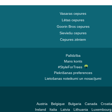
Vasaras cepures
Lētas cepures
Goorin Bros cepures
Sieviešu cepures
Cepures zēniem
Palīdzība
Mans konts
#StyleForTrees
Piekrišanas preferences
Lietošanas noteikumi un nosacījumi
Austria
Belgique
Bulgaria
Canada
Croati
Ireland
Italia
Latvia
Lithuania
Luxembourg