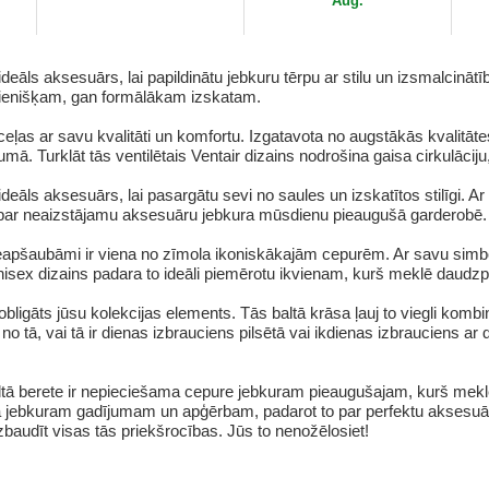
Aug.
deāls aksesuārs, lai papildinātu jebkuru tērpu ar stilu un izsmalcinātīb
dienišķam, gan formālākam izskatam.
ļas ar savu kvalitāti un komfortu. Izgatavota no augstākās kvalitātes m
ā. Turklāt tās ventilētais Ventair dizains nodrošina gaisa cirkulāciju
ideāls aksesuārs, lai pasargātu sevi no saules un izskatītos stilīgi. 
o par neaizstājamu aksesuāru jebkura mūsdienu pieaugušā garderobē.
eapšaubāmi ir viena no zīmola ikoniskākajām cepurēm. Ar savu simbol
unisex dizains padara to ideāli piemērotu ikvienam, kurš meklē daudzp
bligāts jūsu kolekcijas elements. Tās baltā krāsa ļauj to viegli kombi
 tā, vai tā ir dienas izbrauciens pilsētā vai ikdienas izbrauciens ar 
tā berete ir nepieciešama cepure jebkuram pieaugušajam, kurš meklē 
a jebkuram gadījumam un apģērbam, padarot to par perfektu aksesuāru,
izbaudīt visas tās priekšrocības. Jūs to nenožēlosiet!