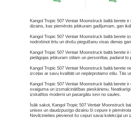
Aug.
Aug.
Kangol Tropic 507 Ventair Moonstruck baltā berete ir i
dizains, kas piemērots jebkuram gadījumam, gan ik
Kangol Tropic 507 Ventair Moonstruck baltā berete izce
nodrošinot ērtu un drošu piegulšanu visas dienas garum
Kangol Tropic 507 Ventair Moonstruck baltā berete ir 
pielāgojas jebkuram stilam un personībai, padarot t
Kangol Tropic 507 Ventair Moonstruck baltā berete n
izceļas ar savu kvalitāti un nepārprotamo stilu. Tās 
Kangol Tropic 507 Ventair Moonstruck baltā berete ir o
svaiguma un izsmalcinātības pieskārienu. Neatkarīgi no
izskatītos moderni un pasargātu sevi no saules.
Īsāk sakot, Kangol Tropic 507 Ventair Moonstruck bal
unisex un daudzpusīgo dizainu šī cepure ir piemērot
Nevilcinieties pievienot šo cepuri savai kolekcijai un 