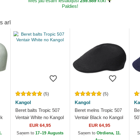
Mēs jau esam iestādījuši
259.589
koki
Paldies!
s arī
(5)
(5)
Kangol
Kangol
Ka
Beret balts Tropic 507
Beret melns Tropic 507
Ber
ck
Ventair White no Kangol
Ventair Black no Kangol
50
Ka
EUR 64,95
EUR 64,95
1.
Saņem to
17–19 Augusts
Saņem to
Otrdiena, 11.
S