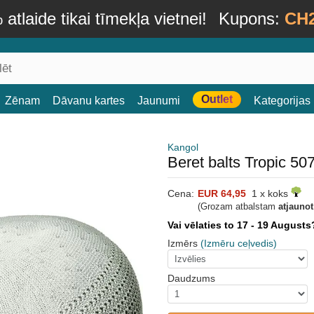
atlaide tikai tīmekļa vietnei!
Kupons:
CH
Outlet
Zēnam
Dāvanu kartes
Jaunumi
Kategorijas
Kangol
Beret balts Tropic 50
Cena:
EUR 64,95
1 x koks
(Grozam atbalstam
atjauno
Vai vēlaties to 17 - 19 August
Izmērs
(Izmēru ceļvedis)
Daudzums